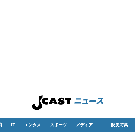
済
IT
エンタメ
スポーツ
メディア
防災特集