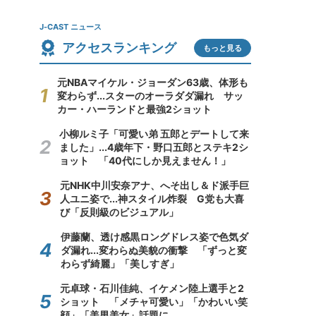
J-CAST ニュース
アクセスランキング
もっと見る
元NBAマイケル・ジョーダン63歳、体形も
変わらず...スターのオーラダダ漏れ サッ
カー・ハーランドと最強2ショット
小柳ルミ子「可愛い弟 五郎とデートして来
ました」...4歳年下・野口五郎とステキ2シ
ョット 「40代にしか見えません！」
元NHK中川安奈アナ、へそ出し＆ド派手巨
人ユニ姿で...神スタイル炸裂 G党も大喜
び「反則級のビジュアル」
伊藤蘭、透け感黒ロングドレス姿で色気ダ
ダ漏れ...変わらぬ美貌の衝撃 「ずっと変
わらず綺麗」「美しすぎ」
元卓球・石川佳純、イケメン陸上選手と2
ショット 「メチャ可愛い」「かわいい笑
顔」「美男美女」話題に