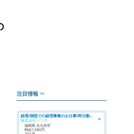
の
注目情報
PR
経理/病院での経理事務のお仕事/即日勤務可/車通勤可/経理/一般事務
＞
株式会社パソナ
福岡県 北九州市
時給1,380円
正社員