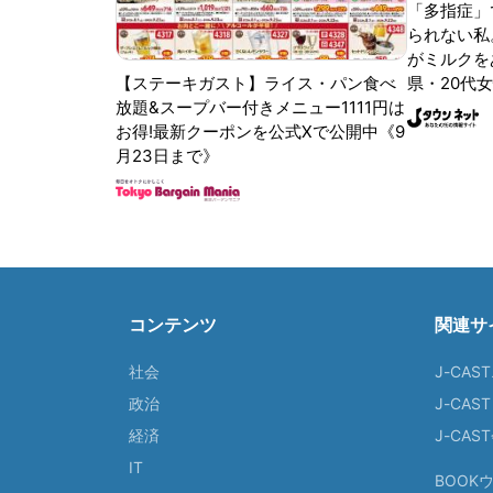
「多指症」
られない私
がミルクをあ
【ステーキガスト】ライス・パン食べ
県・20代女
放題&スープバー付きメニュー1111円は
お得!最新クーポンを公式Xで公開中《9
月23日まで》
コンテンツ
関連サ
社会
J-CAS
政治
J-CAS
経済
J-CA
IT
BOOK