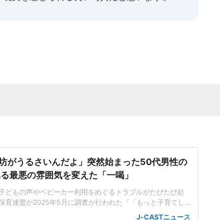
坊がうるさいんだよ」突然始まった50代男性の
れる最悪の雰囲気を変えた「一喝」
子どもの声やベビーカー利用をめぐるトラブルがたびたび起
保育連盟が2025年5月に調査が行われた『「もっと子育てし
ケート2025』の結果には、「外食、電車、公共の場での子ど
J-CASTニュース