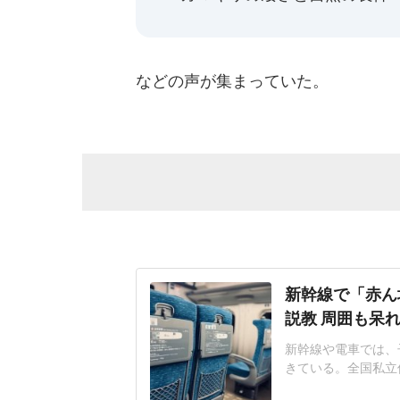
などの声が集まっていた。
新幹線で「赤ん
説教 周囲も呆
新幹線や電車では、
きている。全国私立
やすい社会へ」アン