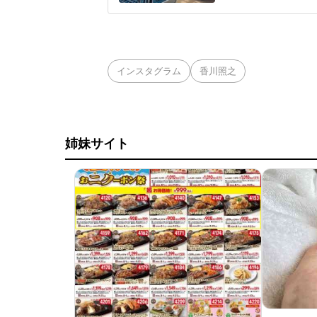
もの泣き声・騒ぎへ
ー利用の理解が欲し
子さん(仮名・40代
インスタグラム
香川照之
姉妹サイト