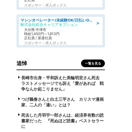
スポンサー：求人ボックス
マシンオペレーター/未経験OK/日払いOK/交替制/20・30・40代活躍中/製造 工場
＞
株式会社綜合キャリアオプション
大分県 中津市
時給1,450円～1,813円
正社員 / 派遣社員
スポンサー：求人ボックス
追悼
一覧を見る
長崎市出身・平和訴えた美輪明宏さん死去
ラストメッセージでも訴え「愛があれば 戦
争なんか起こりません」
つげ義春さんと白土三平さん カリスマ漫画
家、二人の「違い」とは？
死去した丹羽宇一郎さんは、経済界有数の読
書家だった 『死ぬほど読書』ベストセラー
に