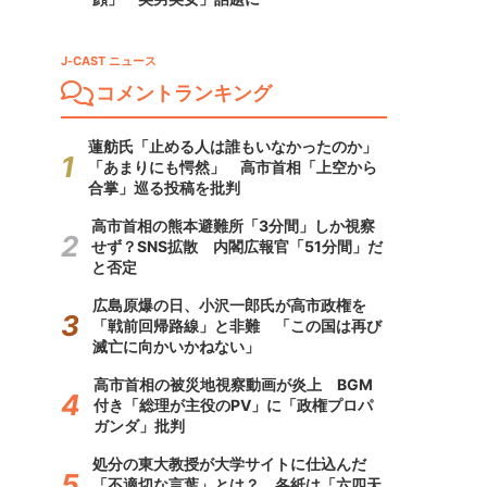
J-CAST ニュース
コメントランキング
蓮舫氏「止める人は誰もいなかったのか」
「あまりにも愕然」 高市首相「上空から
合掌」巡る投稿を批判
高市首相の熊本避難所「3分間」しか視察
せず？SNS拡散 内閣広報官「51分間」だ
と否定
広島原爆の日、小沢一郎氏が高市政権を
「戦前回帰路線」と非難 「この国は再び
滅亡に向かいかねない」
高市首相の被災地視察動画が炎上 BGM
付き「総理が主役のPV」に「政権プロパ
ガンダ」批判
処分の東大教授が大学サイトに仕込んだ
「不適切な言葉」とは？ 各紙は「六四天