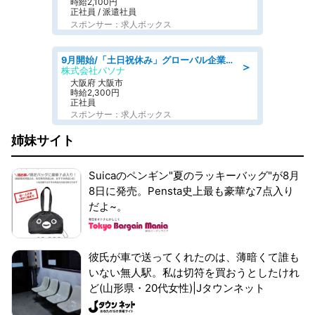
時給2,100円
正社員 / 派遣社員
スポンサー：求人ボックス
9月開始/「土日祝休み」グローバル企業での産業保健のお仕事/保健師/高時給/残業なし/服装自由
＞
株式会社パソナ
大阪府 大阪市
時給2,300円
正社員
スポンサー：求人ボックス
姉妹サイト
Suicaのペンギン"夏のラッキーバッグ"が8月
8日に発売。Pensta史上最も豪華な7点入り
だよ~。
彼氏が車で送ってくれたのは、薄暗くて誰も
いない無人駅。私は切符を買おうとしたけれ
ど(山形県・20代女性)|Jタウンネット