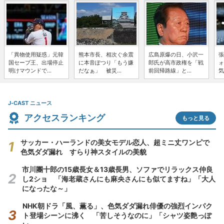
「異物使用疑惑」元韓
熊本市長、相次ぐ余震
広島原爆の日、小沢一
張
国セーブ王、出場停止
に本音ぽつり「もう嫌
郎氏が高市政権を「戦
ォ
明けマウンドで...
だなぁ」 被災...
前回帰路線」と...
気
J-CAST ニュース
アクセスランキング
もっと見る
サッカー・ハーランドの美女モデル恋人、超ミニ丈ワンピで
色気ダダ漏れ すらり神スタイルの美貌
市川團十郎の15歳長女＆13歳長男、ソファでリラックス仲良
し2ショ 「海老蔵さんにも麻央さんにも似てますね」「大人
になったな～」
NHK朝ドラ「風、薫る」、色気ダダ漏れ俳優の強烈インパク
ト登場シーンに沸く 「苦しそうなのに」「シャツ姿艶っぽ