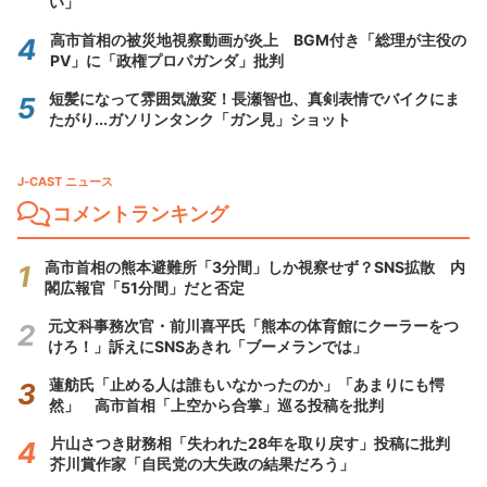
い」
高市首相の被災地視察動画が炎上 BGM付き「総理が主役の
PV」に「政権プロパガンダ」批判
短髪になって雰囲気激変！長瀬智也、真剣表情でバイクにま
たがり...ガソリンタンク「ガン見」ショット
J-CAST ニュース
コメントランキング
高市首相の熊本避難所「3分間」しか視察せず？SNS拡散 内
閣広報官「51分間」だと否定
元文科事務次官・前川喜平氏「熊本の体育館にクーラーをつ
けろ！」訴えにSNSあきれ「ブーメランでは」
蓮舫氏「止める人は誰もいなかったのか」「あまりにも愕
然」 高市首相「上空から合掌」巡る投稿を批判
片山さつき財務相「失われた28年を取り戻す」投稿に批判
芥川賞作家「自民党の大失政の結果だろう」