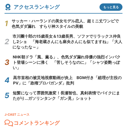
アクセスランキング
もっと見る
サッカー・ハーランドの美女モデル恋人、超ミニ丈ワンピで
色気ダダ漏れ すらり神スタイルの美貌
市川團十郎の15歳長女＆13歳長男、ソファでリラックス仲良
し2ショ 「海老蔵さんにも麻央さんにも似てますね」「大人
になったな～」
NHK朝ドラ「風、薫る」、色気ダダ漏れ俳優の強烈インパク
ト登場シーンに沸く 「苦しそうなのに」「シャツ姿艶っぽ
い」
高市首相の被災地視察動画が炎上 BGM付き「総理が主役の
PV」に「政権プロパガンダ」批判
短髪になって雰囲気激変！長瀬智也、真剣表情でバイクにま
たがり...ガソリンタンク「ガン見」ショット
J-CAST ニュース
コメントランキング