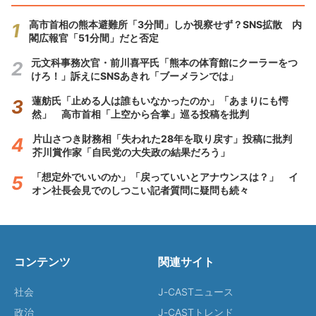
高市首相の熊本避難所「3分間」しか視察せず？SNS拡散 内
閣広報官「51分間」だと否定
元文科事務次官・前川喜平氏「熊本の体育館にクーラーをつ
けろ！」訴えにSNSあきれ「ブーメランでは」
蓮舫氏「止める人は誰もいなかったのか」「あまりにも愕
然」 高市首相「上空から合掌」巡る投稿を批判
片山さつき財務相「失われた28年を取り戻す」投稿に批判
芥川賞作家「自民党の大失政の結果だろう」
「想定外でいいのか」「戻っていいとアナウンスは？」 イ
オン社長会見でのしつこい記者質問に疑問も続々
コンテンツ
関連サイト
社会
J-CASTニュース
政治
J-CASTトレンド