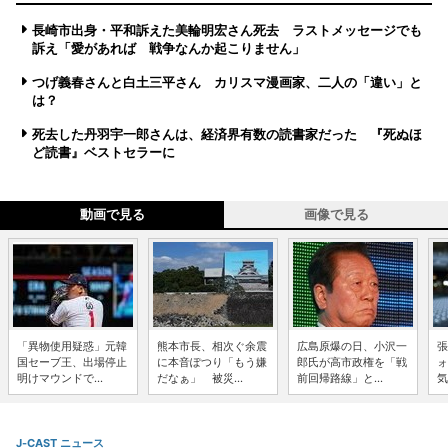
長崎市出身・平和訴えた美輪明宏さん死去 ラストメッセージでも
訴え「愛があれば 戦争なんか起こりません」
つげ義春さんと白土三平さん カリスマ漫画家、二人の「違い」と
は？
死去した丹羽宇一郎さんは、経済界有数の読書家だった 『死ぬほ
ど読書』ベストセラーに
動画で見る
画像で見る
「異物使用疑惑」元韓
熊本市長、相次ぐ余震
広島原爆の日、小沢一
張
国セーブ王、出場停止
に本音ぽつり「もう嫌
郎氏が高市政権を「戦
ォ
明けマウンドで...
だなぁ」 被災...
前回帰路線」と...
気
J-CAST ニュース