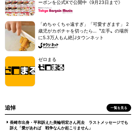
ーポンを公式Xで公開中《9月23日まで》
「めちゃくちゃ遠すぎ」「可愛すぎます」 2
歳児がカボチャを切ったら...〝左手〟の場所
に5.3万人もん絶|Jタウンネット
ゼロまる
追悼
一覧を見る
長崎市出身・平和訴えた美輪明宏さん死去 ラストメッセージでも
訴え「愛があれば 戦争なんか起こりません」