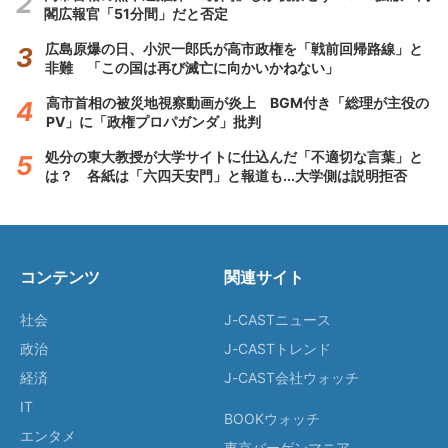
閣広報官「51分間」だと否定
広島原爆の日、小沢一郎氏が高市政権を「戦前回帰路線」と
非難 「この国は再び滅亡に向かいかねない」
高市首相の被災地視察動画が炎上 BGM付き「総理が主役の
PV」に「政権プロパガンダ」批判
処分の東大教授が大学サイトに仕込んだ「不適切な言葉」と
は？ 各紙は「六四天安門」と報道も...大学側は説明拒否
コンテンツ
関連サイト
社会
J-CASTニュース
政治
J-CASTトレンド
経済
J-CAST会社ウォッチ
IT
BOOKウォッチ
エンタメ
東京バーゲンマニア