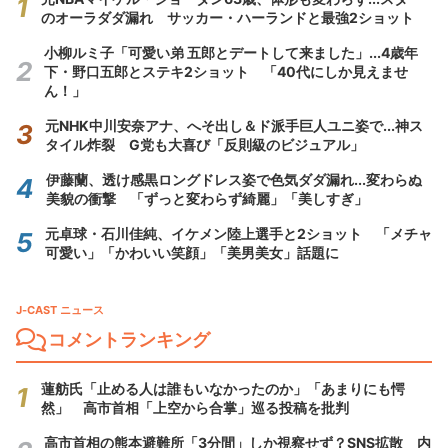
のオーラダダ漏れ サッカー・ハーランドと最強2ショット
小柳ルミ子「可愛い弟 五郎とデートして来ました」...4歳年
下・野口五郎とステキ2ショット 「40代にしか見えませ
ん！」
元NHK中川安奈アナ、へそ出し＆ド派手巨人ユニ姿で...神ス
タイル炸裂 G党も大喜び「反則級のビジュアル」
伊藤蘭、透け感黒ロングドレス姿で色気ダダ漏れ...変わらぬ
美貌の衝撃 「ずっと変わらず綺麗」「美しすぎ」
元卓球・石川佳純、イケメン陸上選手と2ショット 「メチャ
可愛い」「かわいい笑顔」「美男美女」話題に
J-CAST ニュース
コメントランキング
蓮舫氏「止める人は誰もいなかったのか」「あまりにも愕
然」 高市首相「上空から合掌」巡る投稿を批判
高市首相の熊本避難所「3分間」しか視察せず？SNS拡散 内