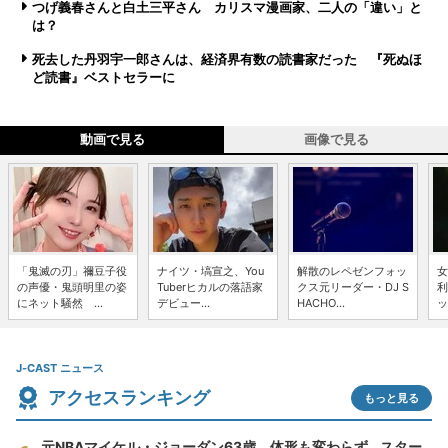
つげ義春さんと白土三平さん カリスマ漫画家、二人の「違い」と
は？
死去した丹羽宇一郎さんは、経済界有数の読書家だった 『死ぬほ
ど読書』ベストセラーに
動画で見る
画像で見る
「鬼滅の刃」禰豆子役
ナイツ・塙宣之、You
解散のレペゼンフォッ
女
の声優・鬼頭明里の姿
Tuberヒカルの落語家
クス元リーダー・DJ S
利
にネット騒然 ...
デビュー...
HACHO...
ッ
J-CAST ニュース
アクセスランキング
もっと見る
元NBAマイケル・ジョーダン63歳、体形も変わらず...スター