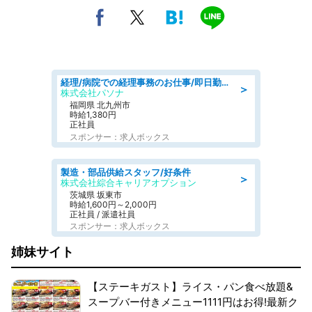
経理/病院での経理事務のお仕事/即日勤務可/車通勤可/経理/一般事務
＞
株式会社パソナ
福岡県 北九州市
時給1,380円
正社員
スポンサー：求人ボックス
製造・部品供給スタッフ/好条件
＞
株式会社綜合キャリアオプション
茨城県 坂東市
時給1,600円～2,000円
正社員 / 派遣社員
スポンサー：求人ボックス
姉妹サイト
【ステーキガスト】ライス・パン食べ放題&
スープバー付きメニュー1111円はお得!最新ク