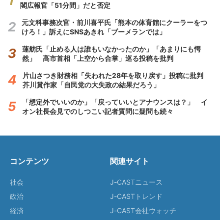
閣広報官「51分間」だと否定
元文科事務次官・前川喜平氏「熊本の体育館にクーラーをつ
けろ！」訴えにSNSあきれ「ブーメランでは」
蓮舫氏「止める人は誰もいなかったのか」「あまりにも愕
然」 高市首相「上空から合掌」巡る投稿を批判
片山さつき財務相「失われた28年を取り戻す」投稿に批判
芥川賞作家「自民党の大失政の結果だろう」
「想定外でいいのか」「戻っていいとアナウンスは？」 イ
オン社長会見でのしつこい記者質問に疑問も続々
コンテンツ
関連サイト
社会
J-CASTニュース
政治
J-CASTトレンド
経済
J-CAST会社ウォッチ