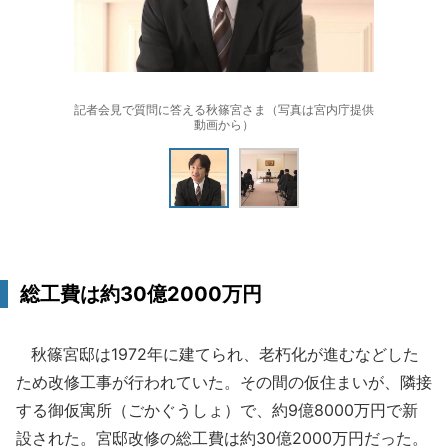
記者会見で質問に答える秋篠宮さま（写真は宮内庁提供
動画から）
総工費は約30億2000万円
秋篠宮邸は1972年に建てられ、老朽化が進むなどした
ため改修工事が行われていた。その間の仮住まいが、隣接
する御仮寓所（ごかぐうしょ）で、約9億8000万円で新
設された。宮邸改修の総工費は約30億2000万円だった。