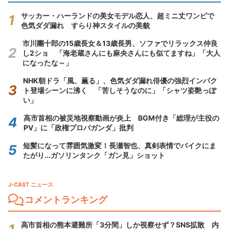
サッカー・ハーランドの美女モデル恋人、超ミニ丈ワンピで
色気ダダ漏れ すらり神スタイルの美貌
市川團十郎の15歳長女＆13歳長男、ソファでリラックス仲良
し2ショ 「海老蔵さんにも麻央さんにも似てますね」「大人
になったな～」
NHK朝ドラ「風、薫る」、色気ダダ漏れ俳優の強烈インパク
ト登場シーンに沸く 「苦しそうなのに」「シャツ姿艶っぽ
い」
高市首相の被災地視察動画が炎上 BGM付き「総理が主役の
PV」に「政権プロパガンダ」批判
短髪になって雰囲気激変！長瀬智也、真剣表情でバイクにま
たがり...ガソリンタンク「ガン見」ショット
J-CAST ニュース
コメントランキング
高市首相の熊本避難所「3分間」しか視察せず？SNS拡散 内