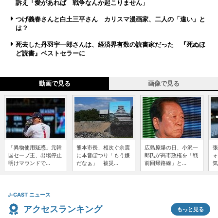
訴え「愛があれば 戦争なんか起こりません」
つげ義春さんと白土三平さん カリスマ漫画家、二人の「違い」と
は？
死去した丹羽宇一郎さんは、経済界有数の読書家だった 『死ぬほ
ど読書』ベストセラーに
動画で見る
画像で見る
「異物使用疑惑」元韓
熊本市長、相次ぐ余震
広島原爆の日、小沢一
張
国セーブ王、出場停止
に本音ぽつり「もう嫌
郎氏が高市政権を「戦
ォ
明けマウンドで...
だなぁ」 被災...
前回帰路線」と...
気
J-CAST ニュース
アクセスランキング
もっと見る