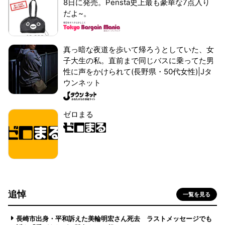
8日に発売。Pensta史上最も豪華な7点入り
だよ~。
真っ暗な夜道を歩いて帰ろうとしていた、女
子大生の私。直前まで同じバスに乗ってた男
性に声をかけられて(長野県・50代女性)|Jタ
ウンネット
ゼロまる
追悼
一覧を見る
長崎市出身・平和訴えた美輪明宏さん死去 ラストメッセージでも