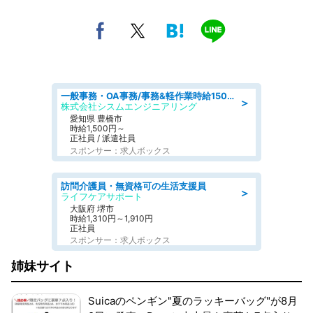
一般事務・OA事務/事務&軽作業時給1500円土日祝休み各種社保完備
＞
株式会社シスムエンジニアリング
愛知県 豊橋市
時給1,500円～
正社員 / 派遣社員
スポンサー：求人ボックス
訪問介護員・無資格可の生活支援員
＞
ライフケアサポート
大阪府 堺市
時給1,310円～1,910円
正社員
スポンサー：求人ボックス
姉妹サイト
Suicaのペンギン"夏のラッキーバッグ"が8月