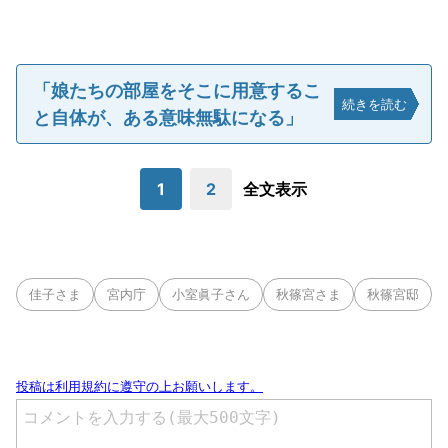
「娘たちの部屋をそこに用意するこ
続きを読む
と自体が、ある意味無駄になる」
1
2
全文表示
佳子さま
宮内庁
小室眞子さん
秋篠宮さま
秋篠宮邸