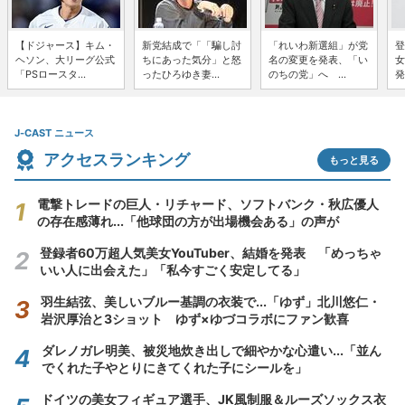
【ドジャース】キム・
新党結成で「「騙し討
「れいわ新選組」が党
登
ヘソン、大リーグ公式
ちにあった気分」と怒
名の変更を発表、「い
女
「PSロースタ...
ったひろゆき妻...
のちの党」へ ...
発
J-CAST ニュース
アクセスランキング
もっと見る
電撃トレードの巨人・リチャード、ソフトバンク・秋広優人
の存在感薄れ...「他球団の方が出場機会ある」の声が
登録者60万超人気美女YouTuber、結婚を発表 「めっちゃ
いい人に出会えた」「私今すごく安定してる」
羽生結弦、美しいブルー基調の衣装で...「ゆず」北川悠仁・
岩沢厚治と3ショット ゆず×ゆづコラボにファン歓喜
ダレノガレ明美、被災地炊き出しで細やかな心遣い...「並ん
でくれた子やとりにきてくれた子にシールを」
ドイツの美女フィギュア選手、JK風制服＆ルーズソックス衣