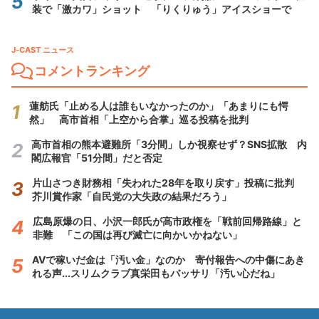
装で「激カワ」ショット 「りくりゅう」アイスショーで
J-CAST ニュース
コメントランキング
蓮舫氏「止める人は誰もいなかったのか」「あまりにも愕
然」 高市首相「上空から合掌」巡る投稿を批判
高市首相の熊本避難所「3分間」しか視察せず？SNS拡散 内
閣広報官「51分間」だと否定
片山さつき財務相「失われた28年を取り戻す」投稿に批判
芥川賞作家「自民党の大失政の結果だろう」
広島原爆の日、小沢一郎氏が高市政権を「戦前回帰路線」と
非難 「この国は再び滅亡に向かいかねない」
AVで稼いだ金は「汚い金」なのか 寄付報告への中傷にあき
れる声...スリムクラブ真栄田もバッサリ「汚い心だね」