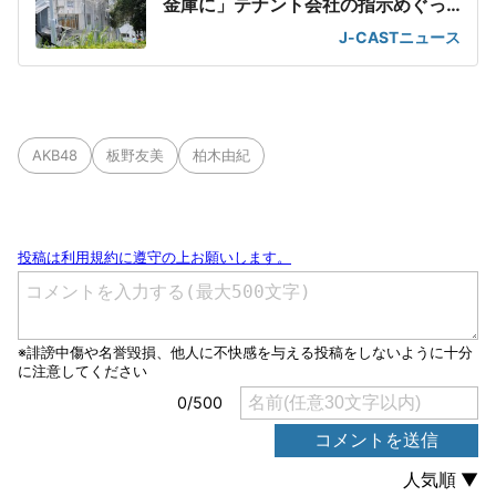
金庫に」テナント会社の指示めぐっ
て
J-CASTニュース
AKB48
板野友美
柏木由紀