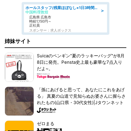
ホールスタッフ/残業ほぼなし×1日3時間〜勤務OK!フォロー体制も充実/広島県/広島市南区
＞
中国料理敦煌
広島県 広島市
時給1,150円～
正社員
スポンサー：求人ボックス
姉妹サイト
Suicaのペンギン"夏のラッキーバッグ"が8月
8日に発売。Pensta史上最も豪華な7点入り
だよ~。
「孫にあげると思って、あなたにこれをあげ
る」 真夏の山道で見知らぬお婆さんに握らさ
れたもの(山口県・30代女性)|Jタウンネット
ゼロまる