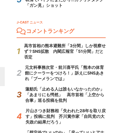
「ガン見」ショット
J-CAST ニュース
コメントランキング
高市首相の熊本避難所「3分間」しか視察せ
ず？SNS拡散 内閣広報官「51分間」だと
否定
元文科事務次官・前川喜平氏「熊本の体育
館にクーラーをつけろ！」訴えにSNSあき
れ「ブーメランでは」
蓮舫氏「止める人は誰もいなかったのか」
「あまりにも愕然」 高市首相「上空から
合掌」巡る投稿を批判
片山さつき財務相「失われた28年を取り戻
す」投稿に批判 芥川賞作家「自民党の大
失政の結果だろう」
「想定外でいいのか」「戻っていいとアナ