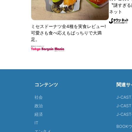
〝謎すぎる顔
ネット
ミセスドーナツ全4種を実食レビュー!
可愛さも食べ応えもばっちりで大満
足。
コンテンツ
関連サ
社会
J-CAS
政治
J-CAS
経済
J-CA
IT
BOOK
エンタメ