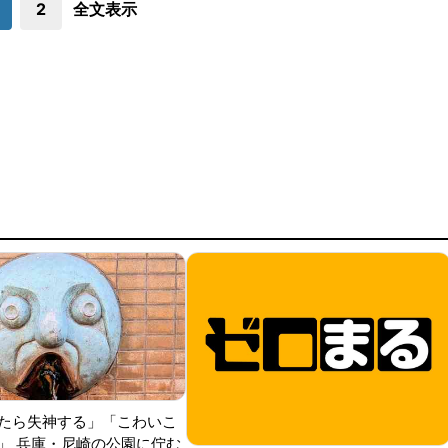
2
全文表示
たら失神する」「こわいこ
」 兵庫・尼崎の公園に佇む