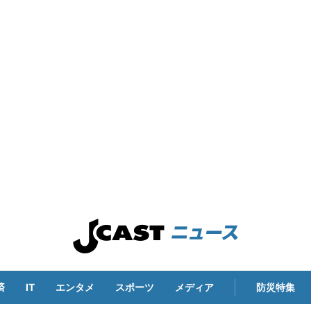
済
IT
エンタメ
スポーツ
メディア
防災特集