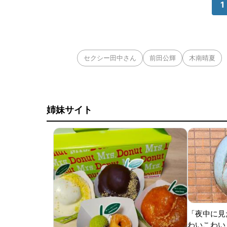
1
セクシー田中さん
前田公輝
木南晴夏
姉妹サイト
「夜中に見
わいこわい