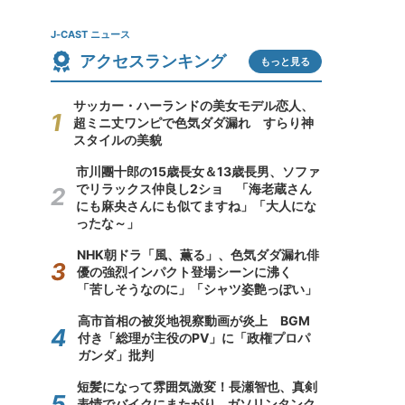
J-CAST ニュース
アクセスランキング
もっと見る
サッカー・ハーランドの美女モデル恋人、
超ミニ丈ワンピで色気ダダ漏れ すらり神
スタイルの美貌
市川團十郎の15歳長女＆13歳長男、ソファ
でリラックス仲良し2ショ 「海老蔵さん
にも麻央さんにも似てますね」「大人にな
ったな～」
NHK朝ドラ「風、薫る」、色気ダダ漏れ俳
優の強烈インパクト登場シーンに沸く
「苦しそうなのに」「シャツ姿艶っぽい」
高市首相の被災地視察動画が炎上 BGM
付き「総理が主役のPV」に「政権プロパ
ガンダ」批判
短髪になって雰囲気激変！長瀬智也、真剣
表情でバイクにまたがり...ガソリンタンク