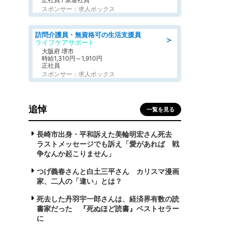
スポンサー：求人ボックス
訪問介護員・無資格可の生活支援員
＞
ライフケアサポート
大阪府 堺市
時給1,310円～1,910円
正社員
スポンサー：求人ボックス
追悼
一覧を見る
長崎市出身・平和訴えた美輪明宏さん死去
ラストメッセージでも訴え「愛があれば 戦
争なんか起こりません」
つげ義春さんと白土三平さん カリスマ漫画
家、二人の「違い」とは？
死去した丹羽宇一郎さんは、経済界有数の読
書家だった 『死ぬほど読書』ベストセラー
に