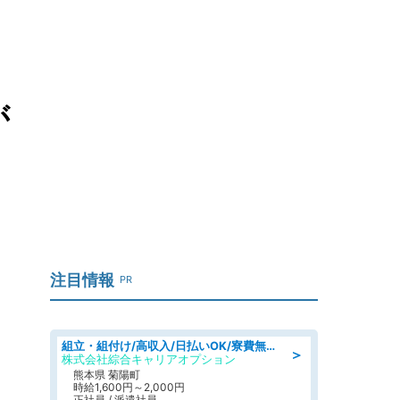
」
が
注目情報
PR
組立・組付け/高収入/日払いOK/寮費無料/交替制/20・30・40代活躍中
＞
株式会社綜合キャリアオプション
熊本県 菊陽町
時給1,600円～2,000円
正社員 / 派遣社員