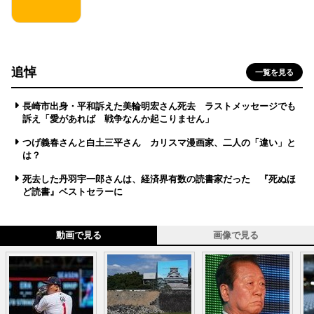
追悼
一覧を見る
長崎市出身・平和訴えた美輪明宏さん死去 ラストメッセージでも
訴え「愛があれば 戦争なんか起こりません」
つげ義春さんと白土三平さん カリスマ漫画家、二人の「違い」と
は？
死去した丹羽宇一郎さんは、経済界有数の読書家だった 『死ぬほ
ど読書』ベストセラーに
動画で見る
画像で見る