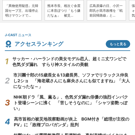
「異物使用疑惑」元韓
熊本市長、相次ぐ余震
広島原爆の日、小沢一
張
国セーブ王、出場停止
に本音ぽつり「もう嫌
郎氏が高市政権を「戦
ォ
明けマウンドで...
だなぁ」 被災...
前回帰路線」と...
気
J-CAST ニュース
アクセスランキング
もっと見る
サッカー・ハーランドの美女モデル恋人、超ミニ丈ワンピで
色気ダダ漏れ すらり神スタイルの美貌
市川團十郎の15歳長女＆13歳長男、ソファでリラックス仲良
し2ショ 「海老蔵さんにも麻央さんにも似てますね」「大人
になったな～」
NHK朝ドラ「風、薫る」、色気ダダ漏れ俳優の強烈インパク
ト登場シーンに沸く 「苦しそうなのに」「シャツ姿艶っぽ
い」
高市首相の被災地視察動画が炎上 BGM付き「総理が主役の
PV」に「政権プロパガンダ」批判