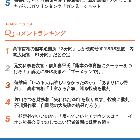
短髪になって雰囲気激変！長瀬智也、真剣表情でバイクにま
たがり...ガソリンタンク「ガン見」ショット
J-CAST ニュース
コメントランキング
高市首相の熊本避難所「3分間」しか視察せず？SNS拡散 内
閣広報官「51分間」だと否定
元文科事務次官・前川喜平氏「熊本の体育館にクーラーをつ
けろ！」訴えにSNSあきれ「ブーメランでは」
蓮舫氏「止める人は誰もいなかったのか」「あまりにも愕
然」 高市首相「上空から合掌」巡る投稿を批判
片山さつき財務相「失われた28年を取り戻す」投稿に批判
芥川賞作家「自民党の大失政の結果だろう」
「想定外でいいのか」「戻っていいとアナウンスは？」 イ
オン社長会見でのしつこい記者質問に疑問も続々