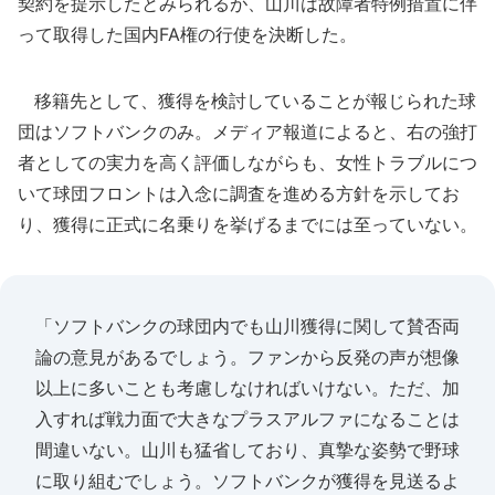
契約を提示したとみられるが、山川は故障者特例措置に伴
って取得した国内FA権の行使を決断した。
移籍先として、獲得を検討していることが報じられた球
団はソフトバンクのみ。メディア報道によると、右の強打
者としての実力を高く評価しながらも、女性トラブルにつ
いて球団フロントは入念に調査を進める方針を示してお
り、獲得に正式に名乗りを挙げるまでには至っていない。
「ソフトバンクの球団内でも山川獲得に関して賛否両
論の意見があるでしょう。ファンから反発の声が想像
以上に多いことも考慮しなければいけない。ただ、加
入すれば戦力面で大きなプラスアルファになることは
間違いない。山川も猛省しており、真摯な姿勢で野球
に取り組むでしょう。ソフトバンクが獲得を見送るよ