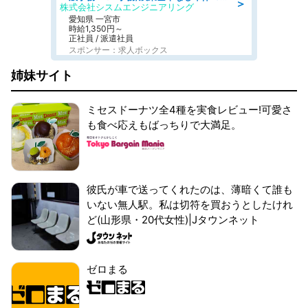
＞
株式会社シスムエンジニアリング
愛知県 一宮市
時給1,350円～
正社員 / 派遣社員
スポンサー：求人ボックス
姉妹サイト
ミセスドーナツ全4種を実食レビュー!可愛さ
も食べ応えもばっちりで大満足。
彼氏が車で送ってくれたのは、薄暗くて誰も
いない無人駅。私は切符を買おうとしたけれ
ど(山形県・20代女性)|Jタウンネット
ゼロまる