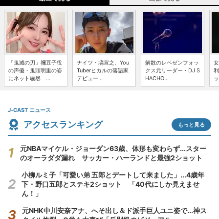
「鬼滅の刃」禰豆子役
ナイツ・塙宣之、You
解散のレペゼンフォッ
女
の声優・鬼頭明里の姿
Tuberヒカルの落語家
クス元リーダー・DJ S
利
にネット騒然 ...
デビュー...
HACHO...
ッ
J-CAST ニュース
アクセスランキング
もっと見る
元NBAマイケル・ジョーダン63歳、体形も変わらず...スター
のオーラダダ漏れ サッカー・ハーランドと最強2ショット
小柳ルミ子「可愛い弟 五郎とデートして来ました」...4歳年
下・野口五郎とステキ2ショット 「40代にしか見えませ
ん！」
元NHK中川安奈アナ、へそ出し＆ド派手巨人ユニ姿で...神ス