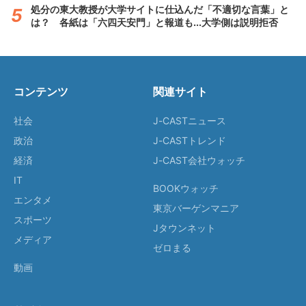
処分の東大教授が大学サイトに仕込んだ「不適切な言葉」と
は？ 各紙は「六四天安門」と報道も...大学側は説明拒否
コンテンツ
関連サイト
社会
J-CASTニュース
政治
J-CASTトレンド
経済
J-CAST会社ウォッチ
IT
BOOKウォッチ
エンタメ
東京バーゲンマニア
スポーツ
Jタウンネット
メディア
ゼロまる
動画