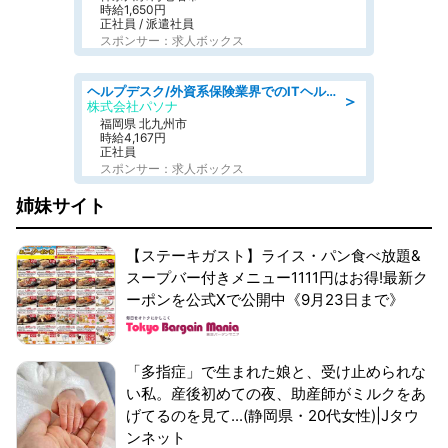
時給1,650円
正社員 / 派遣社員
スポンサー：求人ボックス
ヘルプデスク/外資系保険業界でのITヘルプデスク業務/駅近/即日勤務可/ヘルプデスク
＞
株式会社パソナ
福岡県 北九州市
時給4,167円
正社員
スポンサー：求人ボックス
姉妹サイト
【ステーキガスト】ライス・パン食べ放題&
スープバー付きメニュー1111円はお得!最新ク
ーポンを公式Xで公開中《9月23日まで》
「多指症」で生まれた娘と、受け止められな
い私。産後初めての夜、助産師がミルクをあ
げてるのを見て...(静岡県・20代女性)|Jタウ
ンネット