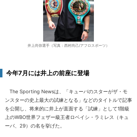
井上尚弥選手（写真：西村尚己/アフロスポーツ）
今年7月には井上の前座に登場
The Sporting Newsは、「キューバのスターがザ・モ
ンスターの史上最大の試練となる」などのタイトルで記事
を公開し、将来的に井上が直面する「試練」として1階級
上のWBO世界フェザー級王者ロベイシ・ラミレス（キュ
ーバ、29）の名を挙げた。