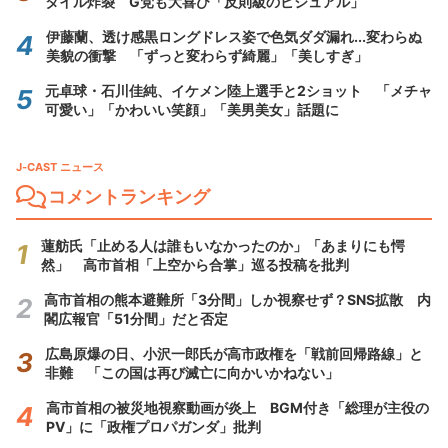
タイル炸裂 G党も大喜び「反則級のビジュアル」
伊藤蘭、透け感黒ロングドレス姿で色気ダダ漏れ...変わらぬ
美貌の衝撃 「ずっと変わらず綺麗」「美しすぎ」
元卓球・石川佳純、イケメン陸上選手と2ショット 「メチャ
可愛い」「かわいい笑顔」「美男美女」話題に
J-CAST ニュース
コメントランキング
蓮舫氏「止める人は誰もいなかったのか」「あまりにも愕
然」 高市首相「上空から合掌」巡る投稿を批判
高市首相の熊本避難所「3分間」しか視察せず？SNS拡散 内
閣広報官「51分間」だと否定
広島原爆の日、小沢一郎氏が高市政権を「戦前回帰路線」と
非難 「この国は再び滅亡に向かいかねない」
高市首相の被災地視察動画が炎上 BGM付き「総理が主役の
PV」に「政権プロパガンダ」批判