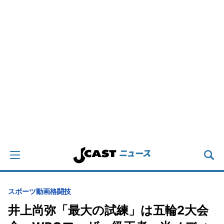
スポーツ
動画
格闘技
井上尚弥「最大の試練」は五輪2大会