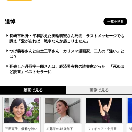
追悼
一覧を見る
長崎市出身・平和訴えた美輪明宏さん死去 ラストメッセージでも
訴え「愛があれば 戦争なんか起こりません」
つげ義春さんと白土三平さん カリスマ漫画家、二人の「違い」と
は？
死去した丹羽宇一郎さんは、経済界有数の読書家だった 『死ぬほ
ど読書』ベストセラーに
動画で見る
画像で見る
三田寛子、優雅な淡い
加藤茶の45歳年下
フィギュア・中井亜
制