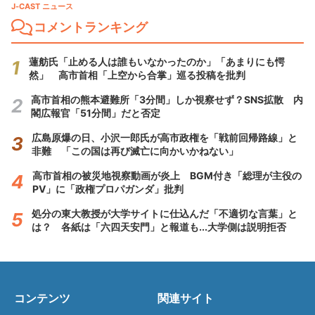
J-CAST ニュース
コメントランキング
蓮舫氏「止める人は誰もいなかったのか」「あまりにも愕
然」 高市首相「上空から合掌」巡る投稿を批判
高市首相の熊本避難所「3分間」しか視察せず？SNS拡散 内
閣広報官「51分間」だと否定
広島原爆の日、小沢一郎氏が高市政権を「戦前回帰路線」と
非難 「この国は再び滅亡に向かいかねない」
高市首相の被災地視察動画が炎上 BGM付き「総理が主役の
PV」に「政権プロパガンダ」批判
処分の東大教授が大学サイトに仕込んだ「不適切な言葉」と
は？ 各紙は「六四天安門」と報道も...大学側は説明拒否
コンテンツ
関連サイト