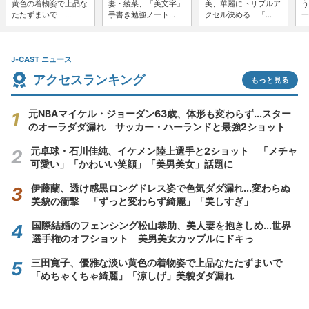
黄色の着物姿で上品な
妻・綾菜、「美文字」
美、華麗にトリプルア
う
たたずまいで ...
手書き勉強ノート...
クセル決める 「...
一
J-CAST ニュース
アクセスランキング
もっと見る
元NBAマイケル・ジョーダン63歳、体形も変わらず...スター
のオーラダダ漏れ サッカー・ハーランドと最強2ショット
元卓球・石川佳純、イケメン陸上選手と2ショット 「メチャ
可愛い」「かわいい笑顔」「美男美女」話題に
伊藤蘭、透け感黒ロングドレス姿で色気ダダ漏れ...変わらぬ
美貌の衝撃 「ずっと変わらず綺麗」「美しすぎ」
国際結婚のフェンシング松山恭助、美人妻を抱きしめ...世界
選手権のオフショット 美男美女カップルにドキっ
三田寛子、優雅な淡い黄色の着物姿で上品なたたずまいで
「めちゃくちゃ綺麗」「涼しげ」美貌ダダ漏れ