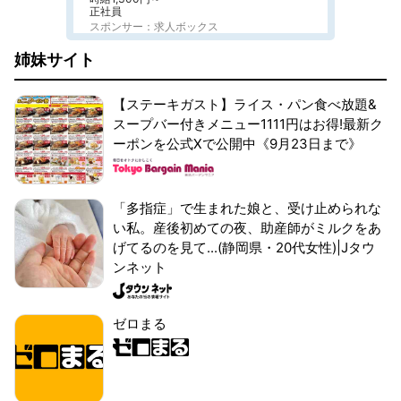
正社員
スポンサー：求人ボックス
姉妹サイト
【ステーキガスト】ライス・パン食べ放題&
スープバー付きメニュー1111円はお得!最新ク
ーポンを公式Xで公開中《9月23日まで》
「多指症」で生まれた娘と、受け止められな
い私。産後初めての夜、助産師がミルクをあ
げてるのを見て...(静岡県・20代女性)|Jタウ
ンネット
ゼロまる