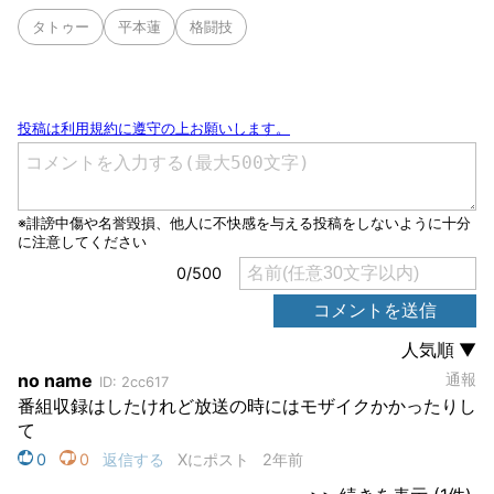
タトゥー
平本蓮
格闘技