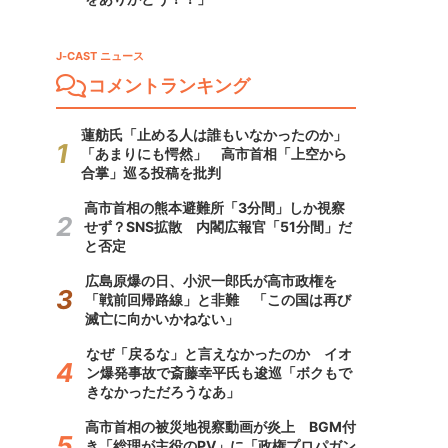
J-CAST ニュース
コメントランキング
蓮舫氏「止める人は誰もいなかったのか」
「あまりにも愕然」 高市首相「上空から
合掌」巡る投稿を批判
高市首相の熊本避難所「3分間」しか視察
せず？SNS拡散 内閣広報官「51分間」だ
と否定
広島原爆の日、小沢一郎氏が高市政権を
「戦前回帰路線」と非難 「この国は再び
滅亡に向かいかねない」
なぜ「戻るな」と言えなかったのか イオ
ン爆発事故で斎藤幸平氏も逡巡「ボクもで
きなかっただろうなあ」
高市首相の被災地視察動画が炎上 BGM付
き「総理が主役のPV」に「政権プロパガン