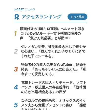
J-CAST ニュース
アクセスランキング
もっと見る
顔面付近の155キロ直球にヘルメット叩き
つけたDeNAルーキー宮下朝陽に擁護の
声 「負けん気必要」と球団OB
ダレノガレ明美、被災地炊き出しで細やか
な心遣い...「並んでくれた子やとりにきて
くれた子にシールを」
登録者60万超人気美女YouTuber、結婚を
発表 「めっちゃいい人に出会えた」「私
今すごく安定してる」
電撃トレードの巨人・リチャード、ソフト
バンク・秋広優人の存在感薄れ...「他球団
の方が出場機会ある」の声が
女子ゴルフの鶴岡果恋、オリックスのイケ
メン夫から貴重プレゼントに喜び 「感動
をありがとう！！」