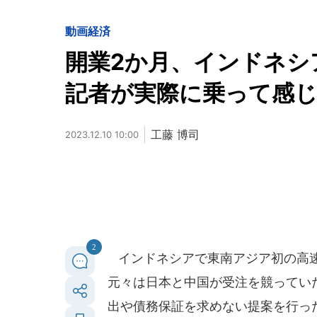
動画
経済
開業2か月、インドネ
記者が実際に乗って感
工藤 博司
2023.12.10 10:00
2
インドネシアで東南アジア初の高速鉄
元々は日本と中国が受注を競ってい
出や債務保証を求めない提案を行っ