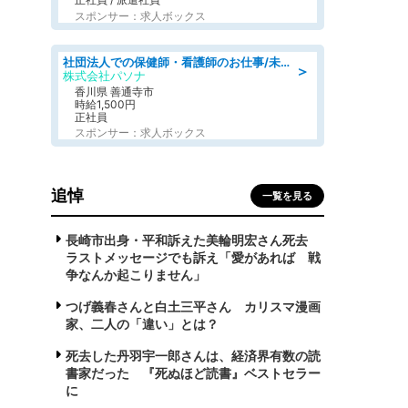
スポンサー：求人ボックス
社団法人での保健師・看護師のお仕事/未経験OK/要資格:普通免許、保健師、正看護師
＞
株式会社パソナ
香川県 善通寺市
時給1,500円
正社員
スポンサー：求人ボックス
追悼
一覧を見る
長崎市出身・平和訴えた美輪明宏さん死去
ラストメッセージでも訴え「愛があれば 戦
争なんか起こりません」
つげ義春さんと白土三平さん カリスマ漫画
家、二人の「違い」とは？
死去した丹羽宇一郎さんは、経済界有数の読
書家だった 『死ぬほど読書』ベストセラー
に