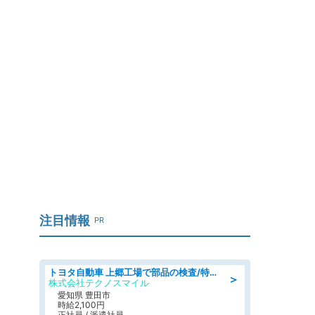
注目情報
PR
トヨタ自動車 上郷工場で部品の検査/特典168万/tutumi
＞
株式会社テクノスマイル
愛知県 豊田市
時給2,100円
正社員 / 派遣社員