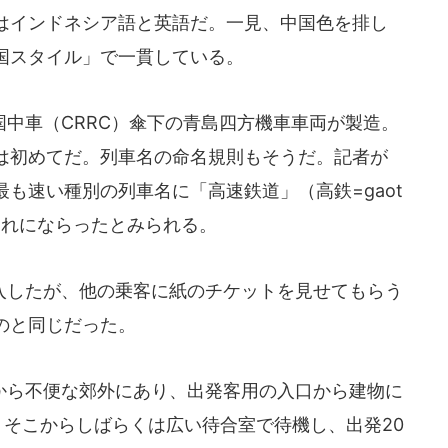
はインドネシア語と英語だ。一見、中国色を排し
国スタイル」で一貫している。
中車（CRRC）傘下の青島四方機車車両が製造。
は初めてだ。列車名の命名規則もそうだ。記者が
最も速い種別の列車名に「高速鉄道」（高鉄=gaot
それにならったとみられる。
したが、他の乗客に紙のチケットを見せてもらう
のと同じだった。
ら不便な郊外にあり、出発客用の入口から建物に
。そこからしばらくは広い待合室で待機し、出発20