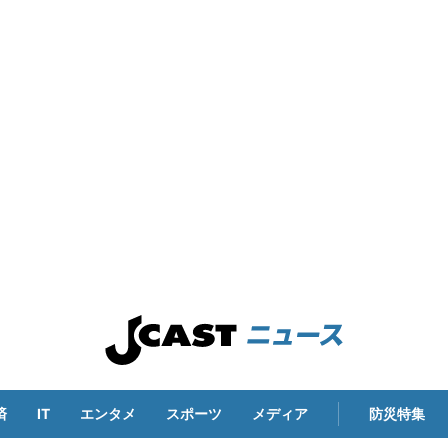
済
IT
エンタメ
スポーツ
メディア
防災特集