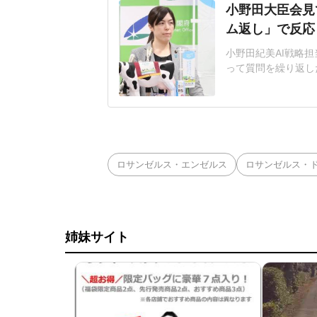
小野田大臣会見
ム返し」で反応
小野田紀美AI戦略担
って質問を繰り返し
題となっている。人
工知能基本計画の改
その後の質疑応答で
日に公開した「新し
ロサンゼルス・エンゼルス
ロサンゼルス・
姉妹サイト