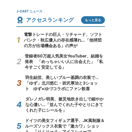
J-CAST ニュース
アクセスランキング
もっと見る
電撃トレードの巨人・リチャード、ソフト
バンク・秋広優人の存在感薄れ...「他球団
の方が出場機会ある」の声が
登録者60万超人気美女YouTuber、結婚を
発表 「めっちゃいい人に出会えた」「私
今すごく安定してる」
羽生結弦、美しいブルー基調の衣装で...
「ゆず」北川悠仁・岩沢厚治と3ショッ
ト ゆず×ゆづコラボにファン歓喜
ダレノガレ明美、被災地炊き出しで細やか
な心遣い...「並んでくれた子やとりにきて
くれた子にシールを」
ドイツの美女フィギュア選手、JK風制服＆
ルーズソックス衣装で「激カワ」ショッ
ト 「りくりゅう」アイスショーで