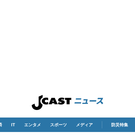
済
IT
エンタメ
スポーツ
メディア
防災特集