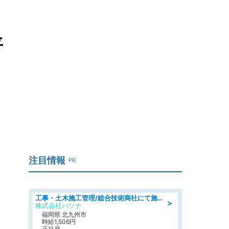
平
注目情報
PR
工事・土木施工管理/総合技術商社にて施工管理のお仕事/即日勤務可/車通勤可/工事・土木施工管理/生産・品質管理
＞
株式会社パソナ
福岡県 北九州市
時給1,506円
正社員