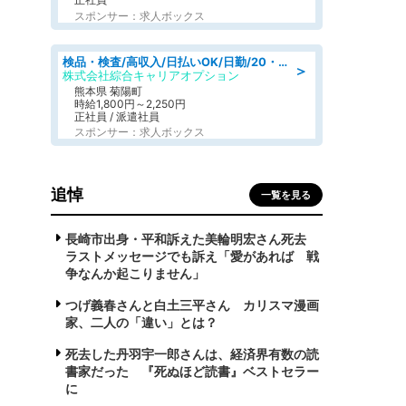
スポンサー：求人ボックス
検品・検査/高収入/日払いOK/日勤/20・30・40代活躍中/製造 工場
＞
株式会社綜合キャリアオプション
熊本県 菊陽町
時給1,800円～2,250円
正社員 / 派遣社員
スポンサー：求人ボックス
追悼
一覧を見る
長崎市出身・平和訴えた美輪明宏さん死去
ラストメッセージでも訴え「愛があれば 戦
争なんか起こりません」
つげ義春さんと白土三平さん カリスマ漫画
家、二人の「違い」とは？
死去した丹羽宇一郎さんは、経済界有数の読
書家だった 『死ぬほど読書』ベストセラー
に