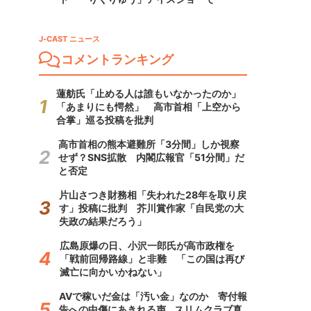
J-CAST ニュース
コメントランキング
蓮舫氏「止める人は誰もいなかったのか」
「あまりにも愕然」 高市首相「上空から
合掌」巡る投稿を批判
高市首相の熊本避難所「3分間」しか視察
せず？SNS拡散 内閣広報官「51分間」だ
と否定
片山さつき財務相「失われた28年を取り戻
す」投稿に批判 芥川賞作家「自民党の大
失政の結果だろう」
広島原爆の日、小沢一郎氏が高市政権を
「戦前回帰路線」と非難 「この国は再び
滅亡に向かいかねない」
AVで稼いだ金は「汚い金」なのか 寄付報
告への中傷にあきれる声...スリムクラブ真