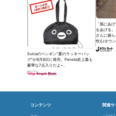
「孫にあげ
をあげる」
さんに握ら
性)|Jタウ
Suicaのペンギン"夏のラッキーバッ
グ"が8月8日に発売。Pensta史上最も
豪華な7点入りだよ~。
コンテンツ
関連サ
社会
J-CAS