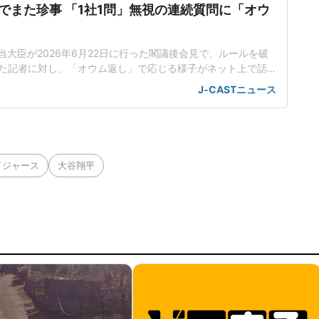
でまた珍事 「1社1問」無視の連続質問に「オウ
当大臣が2026年6月22日に行った閣議後会見で、ルールを破
た記者に対し、「オウム返し」で応じる様子がネット上で話
工知能基本計画の改定素案めぐり応酬小野田氏は会見で、人
J-CASTニュース
定素案を決定したことを報告した。話題を集めているのは、
のやり取りだった。男性記者はまず、理化学研究所(理研)が19
いスパコ
ドジャース
大谷翔平