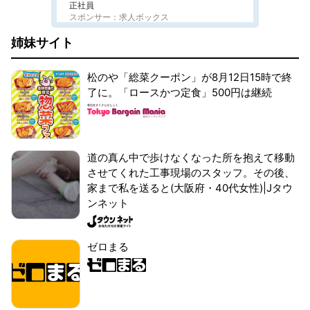
正社員
スポンサー：求人ボックス
姉妹サイト
松のや「総菜クーポン」が8月12日15時で終
了に。「ロースかつ定食」500円は継続
道の真ん中で歩けなくなった所を抱えて移動
させてくれた工事現場のスタッフ。その後、
家まで私を送ると(大阪府・40代女性)|Jタウ
ンネット
ゼロまる