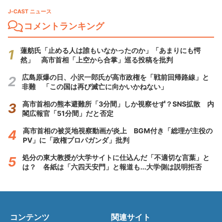
J-CAST ニュース
コメントランキング
蓮舫氏「止める人は誰もいなかったのか」「あまりにも愕
然」 高市首相「上空から合掌」巡る投稿を批判
広島原爆の日、小沢一郎氏が高市政権を「戦前回帰路線」と
非難 「この国は再び滅亡に向かいかねない」
高市首相の熊本避難所「3分間」しか視察せず？SNS拡散 内
閣広報官「51分間」だと否定
高市首相の被災地視察動画が炎上 BGM付き「総理が主役の
PV」に「政権プロパガンダ」批判
処分の東大教授が大学サイトに仕込んだ「不適切な言葉」と
は？ 各紙は「六四天安門」と報道も...大学側は説明拒否
コンテンツ
関連サイト