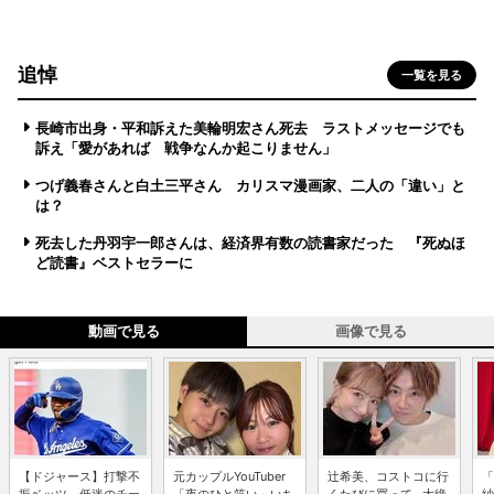
追悼
一覧を見る
長崎市出身・平和訴えた美輪明宏さん死去 ラストメッセージでも
訴え「愛があれば 戦争なんか起こりません」
つげ義春さんと白土三平さん カリスマ漫画家、二人の「違い」と
は？
死去した丹羽宇一郎さんは、経済界有数の読書家だった 『死ぬほ
ど読書』ベストセラーに
動画で見る
画像で見る
【ドジャース】打撃不
元カップルYouTuber
辻希美、コストコに行
「