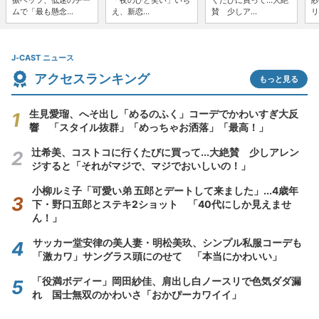
振ベッツ、低迷のチー
「夜のひと笑い」いち
くたびに買って...大絶
紗
ムで「最も懸念...
え、新恋...
賛 少しア...
リ
J-CAST ニュース
アクセスランキング
もっと見る
生見愛瑠、へそ出し「めるのふく」コーデでかわいすぎ大反
響 「スタイル抜群」「めっちゃお洒落」「最高！」
辻希美、コストコに行くたびに買って...大絶賛 少しアレン
ジすると「それがマジで、マジでおいしいの！」
小柳ルミ子「可愛い弟 五郎とデートして来ました」...4歳年
下・野口五郎とステキ2ショット 「40代にしか見えませ
ん！」
サッカー堂安律の美人妻・明松美玖、シンプル私服コーデも
「激カワ」サングラス頭にのせて 「本当にかわいい」
「役満ボディー」岡田紗佳、肩出し白ノースリで色気ダダ漏
れ 国士無双のかわいさ「おかぴーカワイイ」