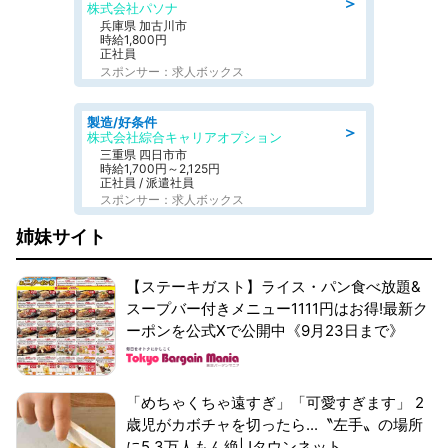
＞
株式会社パソナ
兵庫県 加古川市
時給1,800円
正社員
スポンサー：求人ボックス
製造/好条件
＞
株式会社綜合キャリアオプション
三重県 四日市市
時給1,700円～2,125円
正社員 / 派遣社員
スポンサー：求人ボックス
姉妹サイト
【ステーキガスト】ライス・パン食べ放題&
スープバー付きメニュー1111円はお得!最新ク
ーポンを公式Xで公開中《9月23日まで》
「めちゃくちゃ遠すぎ」「可愛すぎます」 2
歳児がカボチャを切ったら...〝左手〟の場所
に5.3万人もん絶|Jタウンネット