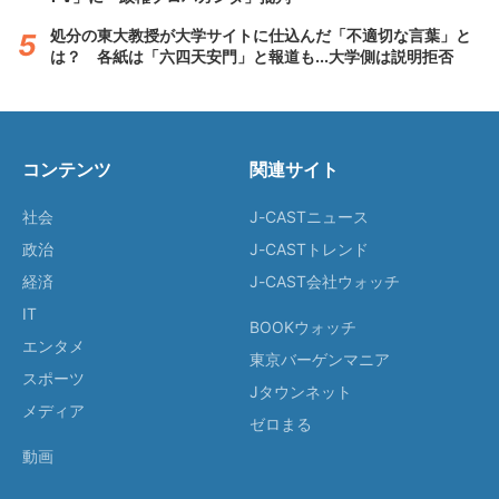
処分の東大教授が大学サイトに仕込んだ「不適切な言葉」と
は？ 各紙は「六四天安門」と報道も...大学側は説明拒否
コンテンツ
関連サイト
社会
J-CASTニュース
政治
J-CASTトレンド
経済
J-CAST会社ウォッチ
IT
BOOKウォッチ
エンタメ
東京バーゲンマニア
スポーツ
Jタウンネット
メディア
ゼロまる
動画