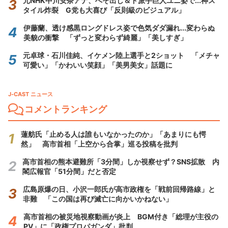
元NHK中川安奈アナ、へそ出し＆ド派手巨人ユニ姿で...神ス
タイル炸裂 G党も大喜び「反則級のビジュアル」
伊藤蘭、透け感黒ロングドレス姿で色気ダダ漏れ...変わらぬ
美貌の衝撃 「ずっと変わらず綺麗」「美しすぎ」
元卓球・石川佳純、イケメン陸上選手と2ショット 「メチャ
可愛い」「かわいい笑顔」「美男美女」話題に
J-CAST ニュース
コメントランキング
蓮舫氏「止める人は誰もいなかったのか」「あまりにも愕
然」 高市首相「上空から合掌」巡る投稿を批判
高市首相の熊本避難所「3分間」しか視察せず？SNS拡散 内
閣広報官「51分間」だと否定
広島原爆の日、小沢一郎氏が高市政権を「戦前回帰路線」と
非難 「この国は再び滅亡に向かいかねない」
高市首相の被災地視察動画が炎上 BGM付き「総理が主役の
PV」に「政権プロパガンダ」批判