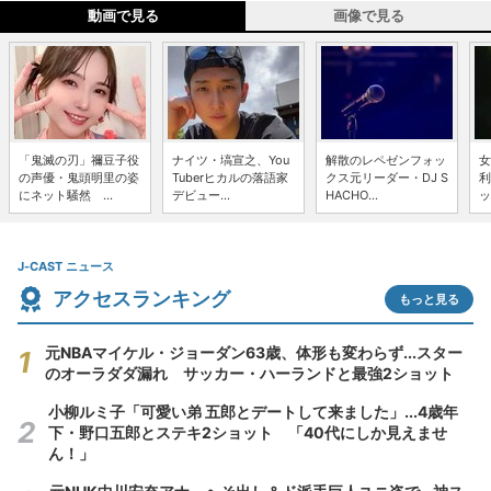
動画で見る
画像で見る
「鬼滅の刃」禰豆子役
ナイツ・塙宣之、You
解散のレペゼンフォッ
女
の声優・鬼頭明里の姿
Tuberヒカルの落語家
クス元リーダー・DJ S
利
にネット騒然 ...
デビュー...
HACHO...
ッ
J-CAST ニュース
アクセスランキング
もっと見る
元NBAマイケル・ジョーダン63歳、体形も変わらず...スター
のオーラダダ漏れ サッカー・ハーランドと最強2ショット
小柳ルミ子「可愛い弟 五郎とデートして来ました」...4歳年
下・野口五郎とステキ2ショット 「40代にしか見えませ
ん！」