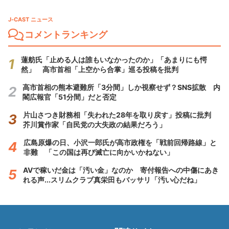
J-CAST ニュース
コメントランキング
蓮舫氏「止める人は誰もいなかったのか」「あまりにも愕
然」 高市首相「上空から合掌」巡る投稿を批判
高市首相の熊本避難所「3分間」しか視察せず？SNS拡散 内
閣広報官「51分間」だと否定
片山さつき財務相「失われた28年を取り戻す」投稿に批判
芥川賞作家「自民党の大失政の結果だろう」
広島原爆の日、小沢一郎氏が高市政権を「戦前回帰路線」と
非難 「この国は再び滅亡に向かいかねない」
AVで稼いだ金は「汚い金」なのか 寄付報告への中傷にあき
れる声...スリムクラブ真栄田もバッサリ「汚い心だね」