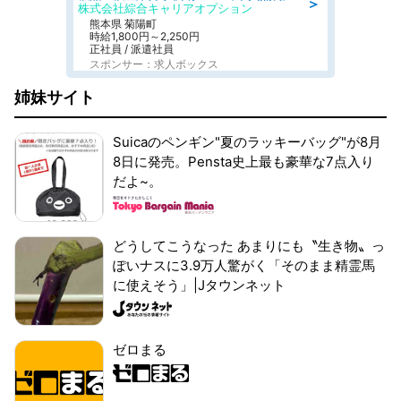
＞
株式会社綜合キャリアオプション
熊本県 菊陽町
時給1,800円～2,250円
正社員 / 派遣社員
スポンサー：求人ボックス
姉妹サイト
Suicaのペンギン"夏のラッキーバッグ"が8月
8日に発売。Pensta史上最も豪華な7点入り
だよ~。
どうしてこうなった あまりにも〝生き物〟っ
ぽいナスに3.9万人驚がく「そのまま精霊馬
に使えそう」|Jタウンネット
ゼロまる