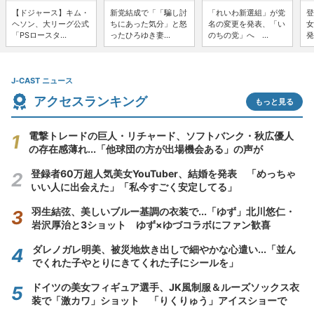
【ドジャース】キム・
新党結成で「「騙し討
「れいわ新選組」が党
登
ヘソン、大リーグ公式
ちにあった気分」と怒
名の変更を発表、「い
女
「PSロースタ...
ったひろゆき妻...
のちの党」へ ...
発
J-CAST ニュース
アクセスランキング
もっと見る
電撃トレードの巨人・リチャード、ソフトバンク・秋広優人
の存在感薄れ...「他球団の方が出場機会ある」の声が
登録者60万超人気美女YouTuber、結婚を発表 「めっちゃ
いい人に出会えた」「私今すごく安定してる」
羽生結弦、美しいブルー基調の衣装で...「ゆず」北川悠仁・
岩沢厚治と3ショット ゆず×ゆづコラボにファン歓喜
ダレノガレ明美、被災地炊き出しで細やかな心遣い...「並ん
でくれた子やとりにきてくれた子にシールを」
ドイツの美女フィギュア選手、JK風制服＆ルーズソックス衣
装で「激カワ」ショット 「りくりゅう」アイスショーで