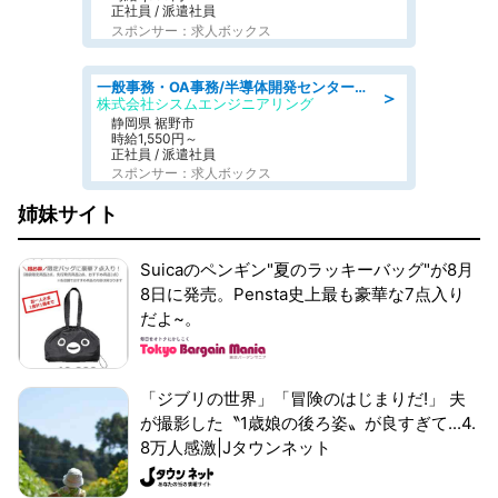
正社員 / 派遣社員
スポンサー：求人ボックス
一般事務・OA事務/半導体開発センター内で事務&軽作業スタッフ、募集
＞
株式会社シスムエンジニアリング
静岡県 裾野市
時給1,550円～
正社員 / 派遣社員
スポンサー：求人ボックス
姉妹サイト
Suicaのペンギン"夏のラッキーバッグ"が8月
8日に発売。Pensta史上最も豪華な7点入り
だよ~。
「ジブリの世界」「冒険のはじまりだ!」 夫
が撮影した〝1歳娘の後ろ姿〟が良すぎて...4.
8万人感激|Jタウンネット