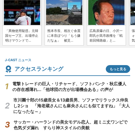
「異物使用疑惑」元韓
熊本市長、相次ぐ余震
広島原爆の日、小沢一
張
国セーブ王、出場停止
に本音ぽつり「もう嫌
郎氏が高市政権を「戦
ォ
明けマウンドで...
だなぁ」 被災...
前回帰路線」と...
気
J-CAST ニュース
アクセスランキング
もっと見る
電撃トレードの巨人・リチャード、ソフトバンク・秋広優人
の存在感薄れ...「他球団の方が出場機会ある」の声が
市川團十郎の15歳長女＆13歳長男、ソファでリラックス仲良
し2ショ 「海老蔵さんにも麻央さんにも似てますね」「大人
になったな～」
サッカー・ハーランドの美女モデル恋人、超ミニ丈ワンピで
色気ダダ漏れ すらり神スタイルの美貌