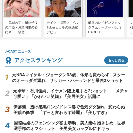
「鬼滅の刃」禰豆子役
ナイツ・塙宣之、You
解散のレペゼンフォッ
女
の声優・鬼頭明里の姿
Tuberヒカルの落語家
クス元リーダー・DJ S
利
にネット騒然 ...
デビュー...
HACHO...
ッ
J-CAST ニュース
アクセスランキング
もっと見る
元NBAマイケル・ジョーダン63歳、体形も変わらず...スター
のオーラダダ漏れ サッカー・ハーランドと最強2ショット
元卓球・石川佳純、イケメン陸上選手と2ショット 「メチャ
可愛い」「かわいい笑顔」「美男美女」話題に
伊藤蘭、透け感黒ロングドレス姿で色気ダダ漏れ...変わらぬ
美貌の衝撃 「ずっと変わらず綺麗」「美しすぎ」
国際結婚のフェンシング松山恭助、美人妻を抱きしめ...世界
選手権のオフショット 美男美女カップルにドキっ