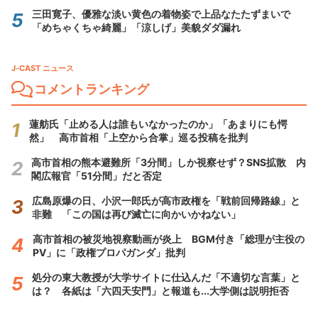
三田寛子、優雅な淡い黄色の着物姿で上品なたたずまいで
「めちゃくちゃ綺麗」「涼しげ」美貌ダダ漏れ
J-CAST ニュース
コメントランキング
蓮舫氏「止める人は誰もいなかったのか」「あまりにも愕
然」 高市首相「上空から合掌」巡る投稿を批判
高市首相の熊本避難所「3分間」しか視察せず？SNS拡散 内
閣広報官「51分間」だと否定
広島原爆の日、小沢一郎氏が高市政権を「戦前回帰路線」と
非難 「この国は再び滅亡に向かいかねない」
高市首相の被災地視察動画が炎上 BGM付き「総理が主役の
PV」に「政権プロパガンダ」批判
処分の東大教授が大学サイトに仕込んだ「不適切な言葉」と
は？ 各紙は「六四天安門」と報道も...大学側は説明拒否