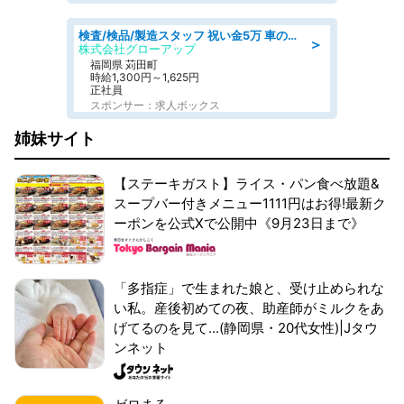
検査/検品/製造スタッフ 祝い金5万 車のシートにホツレがないか目視チェック
＞
株式会社グローアップ
福岡県 苅田町
時給1,300円～1,625円
正社員
スポンサー：求人ボックス
姉妹サイト
【ステーキガスト】ライス・パン食べ放題&
スープバー付きメニュー1111円はお得!最新ク
ーポンを公式Xで公開中《9月23日まで》
「多指症」で生まれた娘と、受け止められな
い私。産後初めての夜、助産師がミルクをあ
げてるのを見て...(静岡県・20代女性)|Jタウ
ンネット