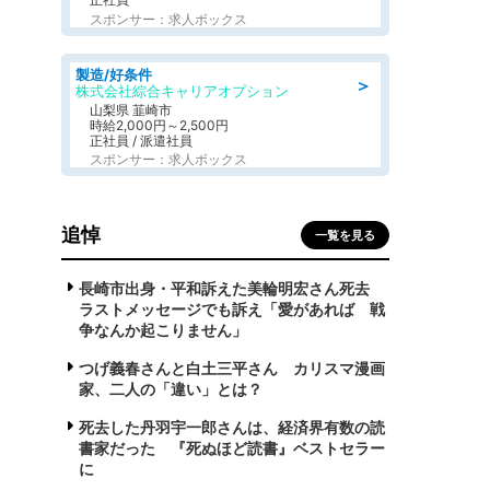
スポンサー：求人ボックス
製造/好条件
＞
株式会社綜合キャリアオプション
山梨県 韮崎市
時給2,000円～2,500円
正社員 / 派遣社員
スポンサー：求人ボックス
追悼
一覧を見る
長崎市出身・平和訴えた美輪明宏さん死去
ラストメッセージでも訴え「愛があれば 戦
争なんか起こりません」
つげ義春さんと白土三平さん カリスマ漫画
家、二人の「違い」とは？
死去した丹羽宇一郎さんは、経済界有数の読
書家だった 『死ぬほど読書』ベストセラー
に