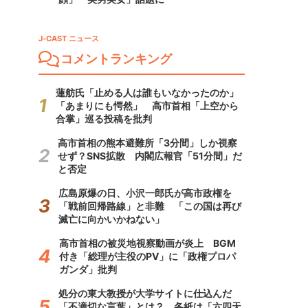
J-CAST ニュース
コメントランキング
蓮舫氏「止める人は誰もいなかったのか」
「あまりにも愕然」 高市首相「上空から
合掌」巡る投稿を批判
高市首相の熊本避難所「3分間」しか視察
せず？SNS拡散 内閣広報官「51分間」だ
と否定
広島原爆の日、小沢一郎氏が高市政権を
「戦前回帰路線」と非難 「この国は再び
滅亡に向かいかねない」
高市首相の被災地視察動画が炎上 BGM
付き「総理が主役のPV」に「政権プロパ
ガンダ」批判
処分の東大教授が大学サイトに仕込んだ
「不適切な言葉」とは？ 各紙は「六四天