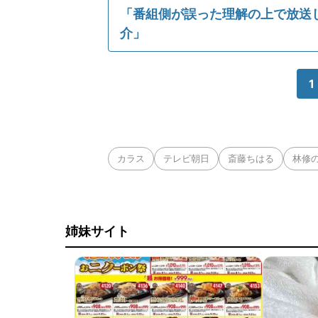
「番組側が誤った理解の上で放送
介」
1
カラス
テレビ朝日
斎藤ちはる
林修
姉妹サイト