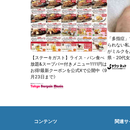
「多指症」
られない私
がミルクをあ
【ステーキガスト】ライス・パン食べ
県・20代女
放題&スープバー付きメニュー1111円は
お得!最新クーポンを公式Xで公開中《9
月23日まで》
コンテンツ
関連サ