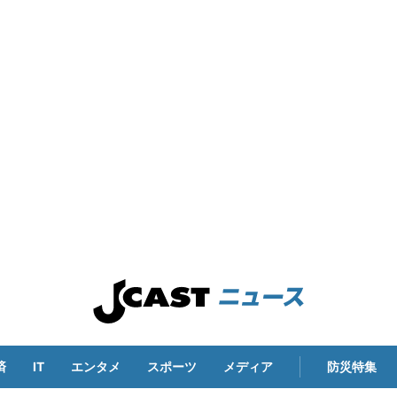
済
IT
エンタメ
スポーツ
メディア
防災特集