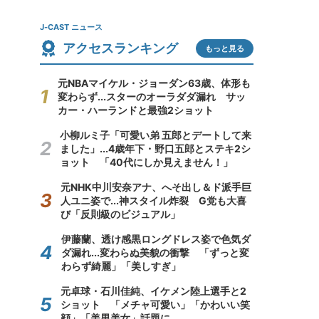
J-CAST ニュース
アクセスランキング
もっと見る
元NBAマイケル・ジョーダン63歳、体形も
変わらず...スターのオーラダダ漏れ サッ
カー・ハーランドと最強2ショット
小柳ルミ子「可愛い弟 五郎とデートして来
ました」...4歳年下・野口五郎とステキ2シ
ョット 「40代にしか見えません！」
元NHK中川安奈アナ、へそ出し＆ド派手巨
人ユニ姿で...神スタイル炸裂 G党も大喜
び「反則級のビジュアル」
伊藤蘭、透け感黒ロングドレス姿で色気ダ
ダ漏れ...変わらぬ美貌の衝撃 「ずっと変
わらず綺麗」「美しすぎ」
元卓球・石川佳純、イケメン陸上選手と2
ショット 「メチャ可愛い」「かわいい笑
顔」「美男美女」話題に