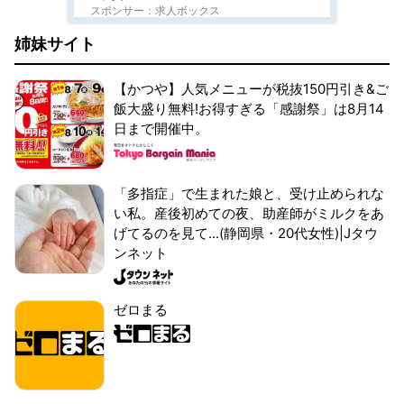
スポンサー：求人ボックス
姉妹サイト
【かつや】人気メニューが税抜150円引き&ご
飯大盛り無料!お得すぎる「感謝祭」は8月14
日まで開催中。
「多指症」で生まれた娘と、受け止められな
い私。産後初めての夜、助産師がミルクをあ
げてるのを見て...(静岡県・20代女性)|Jタウ
ンネット
ゼロまる