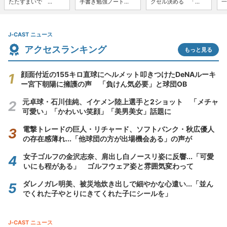
たたずまいで ...
手書き勉強ノート...
クセル決める 「...
一
J-CAST ニュース
アクセスランキング
もっと見る
顔面付近の155キロ直球にヘルメット叩きつけたDeNAルーキ
ー宮下朝陽に擁護の声 「負けん気必要」と球団OB
元卓球・石川佳純、イケメン陸上選手と2ショット 「メチャ
可愛い」「かわいい笑顔」「美男美女」話題に
電撃トレードの巨人・リチャード、ソフトバンク・秋広優人
の存在感薄れ...「他球団の方が出場機会ある」の声が
女子ゴルフの金沢志奈、肩出し白ノースリ姿に反響...「可愛
いにも程がある」 ゴルフウェア姿と雰囲気変わって
ダレノガレ明美、被災地炊き出しで細やかな心遣い...「並ん
でくれた子やとりにきてくれた子にシールを」
J-CAST ニュース