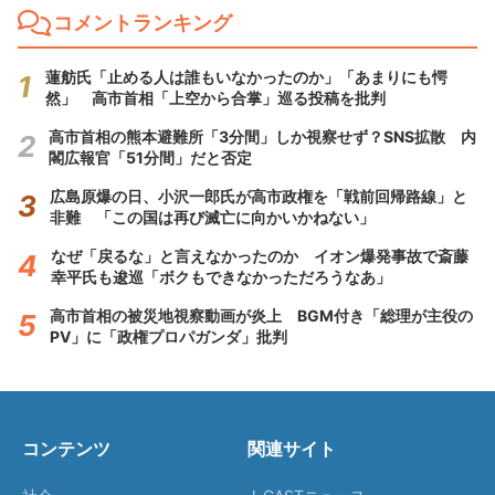
コメントランキング
蓮舫氏「止める人は誰もいなかったのか」「あまりにも愕
然」 高市首相「上空から合掌」巡る投稿を批判
高市首相の熊本避難所「3分間」しか視察せず？SNS拡散 内
閣広報官「51分間」だと否定
広島原爆の日、小沢一郎氏が高市政権を「戦前回帰路線」と
非難 「この国は再び滅亡に向かいかねない」
なぜ「戻るな」と言えなかったのか イオン爆発事故で斎藤
幸平氏も逡巡「ボクもできなかっただろうなあ」
高市首相の被災地視察動画が炎上 BGM付き「総理が主役の
PV」に「政権プロパガンダ」批判
コンテンツ
関連サイト