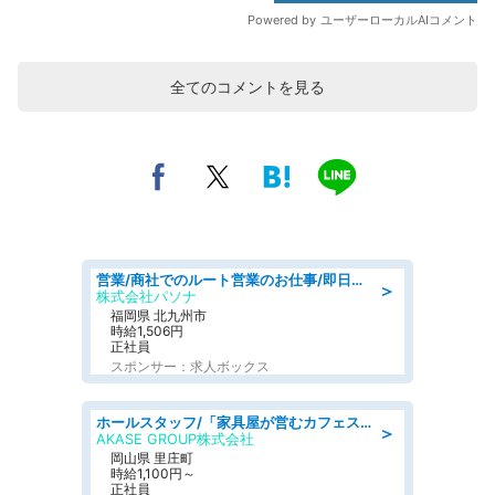
全てのコメントを見る
営業/商社でのルート営業のお仕事/即日勤務可/車通勤可/営業
＞
株式会社パソナ
福岡県 北九州市
時給1,506円
正社員
スポンサー：求人ボックス
ホールスタッフ/「家具屋が営むカフェスタッフ!」週2日～OK!嬉しいまかない付き/岡山県/浅口郡里庄町
＞
AKASE GROUP株式会社
岡山県 里庄町
時給1,100円～
正社員