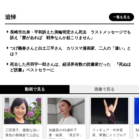
追悼
一覧を見る
長崎市出身・平和訴えた美輪明宏さん死去 ラストメッセージでも
訴え「愛があれば 戦争なんか起こりません」
つげ義春さんと白土三平さん カリスマ漫画家、二人の「違い」と
は？
死去した丹羽宇一郎さんは、経済界有数の読書家だった 『死ぬほ
ど読書』ベストセラーに
動画で見る
画像で見る
三田寛子、優雅な淡い
加藤茶の45歳年下
フィギュア・中井亜
制
黄色の着物姿で上品な
妻・綾菜、「美文字」
美、華麗にトリプルア
う