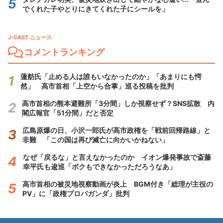
でくれた子やとりにきてくれた子にシールを」
J-CAST ニュース
コメントランキング
蓮舫氏「止める人は誰もいなかったのか」「あまりにも愕
然」 高市首相「上空から合掌」巡る投稿を批判
高市首相の熊本避難所「3分間」しか視察せず？SNS拡散 内
閣広報官「51分間」だと否定
広島原爆の日、小沢一郎氏が高市政権を「戦前回帰路線」と
非難 「この国は再び滅亡に向かいかねない」
なぜ「戻るな」と言えなかったのか イオン爆発事故で斎藤
幸平氏も逡巡「ボクもできなかっただろうなあ」
高市首相の被災地視察動画が炎上 BGM付き「総理が主役の
PV」に「政権プロパガンダ」批判