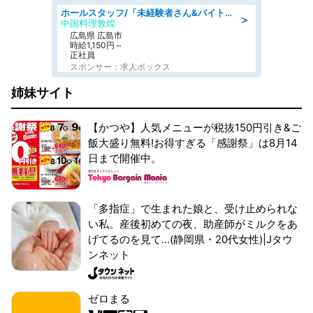
ホールスタッフ/「未経験者さん&バイトデビューも大歓迎」残業ほぼなし×1日3時間〜勤務OK!フォロー体制も充実/広島県/広島市南区
＞
中国料理敦煌
広島県 広島市
時給1,150円～
正社員
スポンサー：求人ボックス
姉妹サイト
【かつや】人気メニューが税抜150円引き&ご
飯大盛り無料!お得すぎる「感謝祭」は8月14
日まで開催中。
「多指症」で生まれた娘と、受け止められな
い私。産後初めての夜、助産師がミルクをあ
げてるのを見て...(静岡県・20代女性)|Jタウ
ンネット
ゼロまる