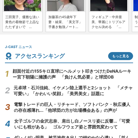
三田寛子、優雅な淡い
加藤茶の45歳年下
フィギュア・中井亜
制
黄色の着物姿で上品な
妻・綾菜、「美文字」
美、華麗にトリプルア
う
たたずまいで ...
手書き勉強ノート...
クセル決める 「...
一
J-CAST ニュース
アクセスランキング
もっと見る
顔面付近の155キロ直球にヘルメット叩きつけたDeNAルーキ
ー宮下朝陽に擁護の声 「負けん気必要」と球団OB
元卓球・石川佳純、イケメン陸上選手と2ショット 「メチャ
可愛い」「かわいい笑顔」「美男美女」話題に
電撃トレードの巨人・リチャード、ソフトバンク・秋広優人
の存在感薄れ...「他球団の方が出場機会ある」の声が
女子ゴルフの金沢志奈、肩出し白ノースリ姿に反響...「可愛
いにも程がある」 ゴルフウェア姿と雰囲気変わって
ダレノガレ明美、被災地炊き出しで細やかな心遣い...「並ん