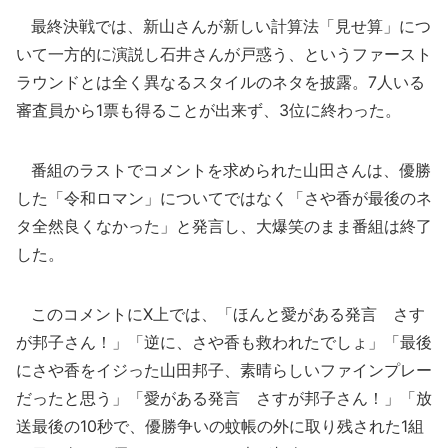
最終決戦では、新山さんが新しい計算法「見せ算」につ
いて一方的に演説し石井さんが戸惑う、というファースト
ラウンドとは全く異なるスタイルのネタを披露。7人いる
審査員から1票も得ることが出来ず、3位に終わった。
番組のラストでコメントを求められた山田さんは、優勝
した「令和ロマン」についてではなく「さや香が最後のネ
タ全然良くなかった」と発言し、大爆笑のまま番組は終了
した。
このコメントにX上では、「ほんと愛がある発言 さす
が邦子さん！」「逆に、さや香も救われたでしょ」「最後
にさや香をイジった山田邦子、素晴らしいファインプレー
だったと思う」「愛がある発言 さすが邦子さん！」「放
送最後の10秒で、優勝争いの蚊帳の外に取り残された1組