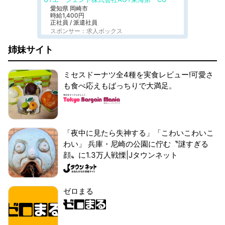
愛知県 岡崎市
時給1,400円
正社員 / 派遣社員
スポンサー：求人ボックス
姉妹サイト
ミセスドーナツ全4種を実食レビュー!可愛さ
も食べ応えもばっちりで大満足。
「夜中に見たら失神する」「こわいこわいこ
わい」 兵庫・尼崎の公園に佇む〝謎すぎる
顔〟に1.3万人戦慄|Jタウンネット
ゼロまる