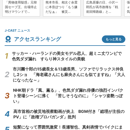
「異物使用疑惑」元韓
熊本市長、相次ぐ余震
広島原爆の日、小沢一
張
国セーブ王、出場停止
に本音ぽつり「もう嫌
郎氏が高市政権を「戦
ォ
明けマウンドで...
だなぁ」 被災...
前回帰路線」と...
気
J-CAST ニュース
アクセスランキング
もっと見る
サッカー・ハーランドの美女モデル恋人、超ミニ丈ワンピで
色気ダダ漏れ すらり神スタイルの美貌
市川團十郎の15歳長女＆13歳長男、ソファでリラックス仲良
し2ショ 「海老蔵さんにも麻央さんにも似てますね」「大人
になったな～」
NHK朝ドラ「風、薫る」、色気ダダ漏れ俳優の強烈インパク
ト登場シーンに沸く 「苦しそうなのに」「シャツ姿艶っぽ
い」
高市首相の被災地視察動画が炎上 BGM付き「総理が主役の
PV」に「政権プロパガンダ」批判
短髪になって雰囲気激変！長瀬智也、真剣表情でバイクにま