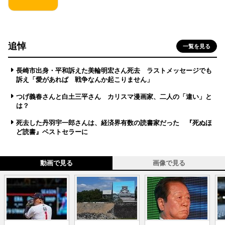
追悼
一覧を見る
長崎市出身・平和訴えた美輪明宏さん死去 ラストメッセージでも
訴え「愛があれば 戦争なんか起こりません」
つげ義春さんと白土三平さん カリスマ漫画家、二人の「違い」と
は？
死去した丹羽宇一郎さんは、経済界有数の読書家だった 『死ぬほ
ど読書』ベストセラーに
動画で見る
画像で見る