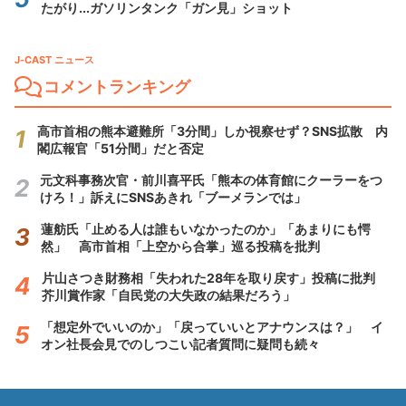
たがり...ガソリンタンク「ガン見」ショット
J-CAST ニュース
コメントランキング
高市首相の熊本避難所「3分間」しか視察せず？SNS拡散 内
閣広報官「51分間」だと否定
元文科事務次官・前川喜平氏「熊本の体育館にクーラーをつ
けろ！」訴えにSNSあきれ「ブーメランでは」
蓮舫氏「止める人は誰もいなかったのか」「あまりにも愕
然」 高市首相「上空から合掌」巡る投稿を批判
片山さつき財務相「失われた28年を取り戻す」投稿に批判
芥川賞作家「自民党の大失政の結果だろう」
「想定外でいいのか」「戻っていいとアナウンスは？」 イ
オン社長会見でのしつこい記者質問に疑問も続々