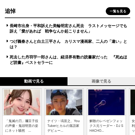
追悼
一覧を見る
長崎市出身・平和訴えた美輪明宏さん死去 ラストメッセージでも
訴え「愛があれば 戦争なんか起こりません」
つげ義春さんと白土三平さん カリスマ漫画家、二人の「違い」と
は？
死去した丹羽宇一郎さんは、経済界有数の読書家だった 『死ぬほ
ど読書』ベストセラーに
動画で見る
画像で見る
「鬼滅の刃」禰豆子役
ナイツ・塙宣之、You
解散のレペゼンフォッ
女
の声優・鬼頭明里の姿
Tuberヒカルの落語家
クス元リーダー・DJ S
利
にネット騒然 ...
デビュー...
HACHO...
ッ