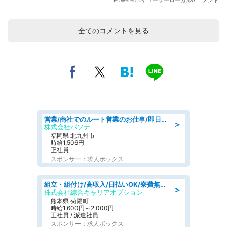
全てのコメントを見る
営業/商社でのルート営業のお仕事/即日勤務可/車通勤可/営業
＞
株式会社パソナ
福岡県 北九州市
時給1,506円
正社員
スポンサー：求人ボックス
組立・組付け/高収入/日払いOK/寮費無料/交替制/20・30・40代活躍中
＞
株式会社綜合キャリアオプション
熊本県 菊陽町
時給1,600円～2,000円
正社員 / 派遣社員
スポンサー：求人ボックス