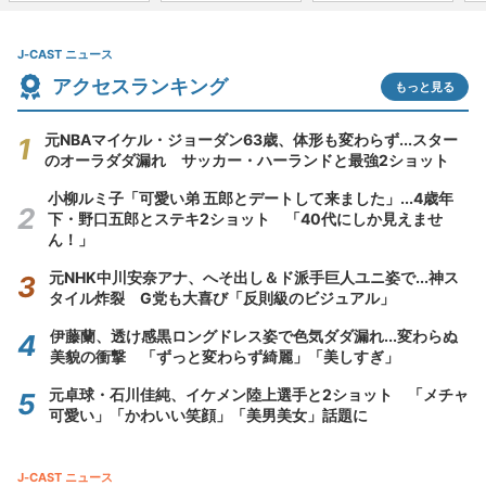
J-CAST ニュース
アクセスランキング
もっと見る
元NBAマイケル・ジョーダン63歳、体形も変わらず...スター
のオーラダダ漏れ サッカー・ハーランドと最強2ショット
小柳ルミ子「可愛い弟 五郎とデートして来ました」...4歳年
下・野口五郎とステキ2ショット 「40代にしか見えませ
ん！」
元NHK中川安奈アナ、へそ出し＆ド派手巨人ユニ姿で...神ス
タイル炸裂 G党も大喜び「反則級のビジュアル」
伊藤蘭、透け感黒ロングドレス姿で色気ダダ漏れ...変わらぬ
美貌の衝撃 「ずっと変わらず綺麗」「美しすぎ」
元卓球・石川佳純、イケメン陸上選手と2ショット 「メチャ
可愛い」「かわいい笑顔」「美男美女」話題に
J-CAST ニュース