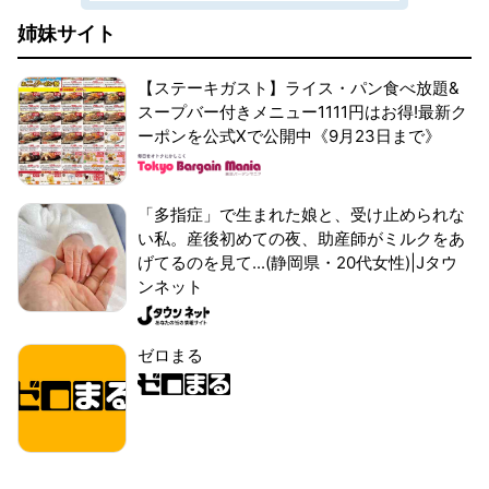
姉妹サイト
【ステーキガスト】ライス・パン食べ放題&
スープバー付きメニュー1111円はお得!最新ク
ーポンを公式Xで公開中《9月23日まで》
「多指症」で生まれた娘と、受け止められな
い私。産後初めての夜、助産師がミルクをあ
げてるのを見て...(静岡県・20代女性)|Jタウ
ンネット
ゼロまる