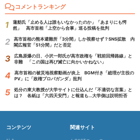
コメントランキング
蓮舫氏「止める人は誰もいなかったのか」「あまりにも愕
然」 高市首相「上空から合掌」巡る投稿を批判
高市首相の熊本避難所「3分間」しか視察せず？SNS拡散 内
閣広報官「51分間」だと否定
広島原爆の日、小沢一郎氏が高市政権を「戦前回帰路線」と
非難 「この国は再び滅亡に向かいかねない」
高市首相の被災地視察動画が炎上 BGM付き「総理が主役の
PV」に「政権プロパガンダ」批判
処分の東大教授が大学サイトに仕込んだ「不適切な言葉」と
は？ 各紙は「六四天安門」と報道も...大学側は説明拒否
コンテンツ
関連サイト