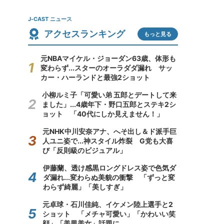
J-CAST ニュース
アクセスランキング
もっと見る
元NBAマイケル・ジョーダン63歳、体形も
変わらず...スターのオーラダダ漏れ サッ
カー・ハーランドと最強2ショット
小柳ルミ子「可愛い弟 五郎とデートして来
ました」...4歳年下・野口五郎とステキ2シ
ョット 「40代にしか見えません！」
元NHK中川安奈アナ、へそ出し＆ド派手巨
人ユニ姿で...神スタイル炸裂 G党も大喜
び「反則級のビジュアル」
伊藤蘭、透け感黒ロングドレス姿で色気ダ
ダ漏れ...変わらぬ美貌の衝撃 「ずっと変
わらず綺麗」「美しすぎ」
元卓球・石川佳純、イケメン陸上選手と2
ショット 「メチャ可愛い」「かわいい笑
顔」「美男美女」話題に