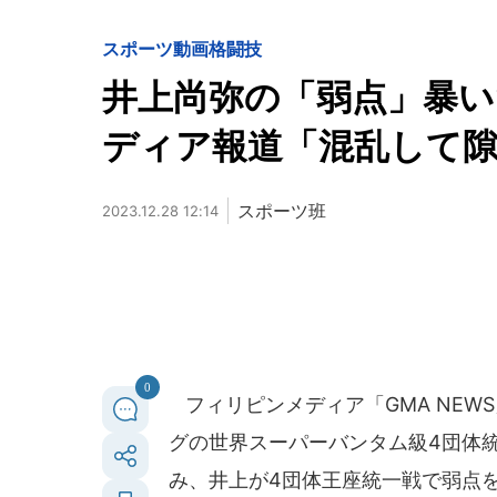
スポーツ
動画
格闘技
井上尚弥の「弱点」暴
ディア報道「混乱して
スポーツ班
2023.12.28 12:14
0
フィリピンメディア「GMA NEWS
グの世界スーパーバンタム級4団体
み、井上が4団体王座統一戦で弱点