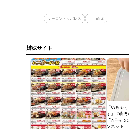
マーロン・タパレス
井上尚弥
姉妹サイト
「めちゃく
す」 2歳児
〝左手〟の
ンネット