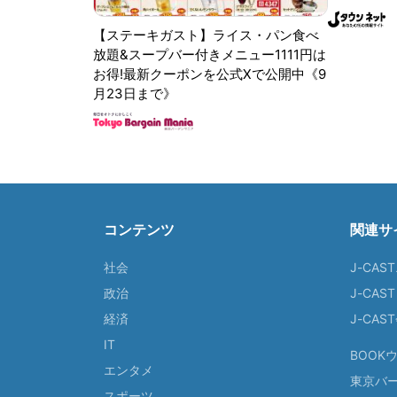
【ステーキガスト】ライス・パン食べ
放題&スープバー付きメニュー1111円は
お得!最新クーポンを公式Xで公開中《9
月23日まで》
コンテンツ
関連サ
社会
J-CAS
政治
J-CAS
経済
J-CA
IT
BOOK
エンタメ
東京バ
スポーツ