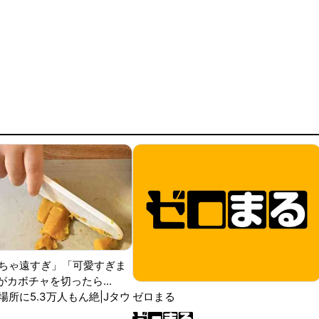
ちゃ遠すぎ」「可愛すぎま
がカボチャを切ったら...
場所に5.3万人もん絶|Jタウ
ゼロまる