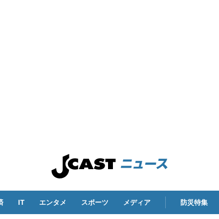
済
IT
エンタメ
スポーツ
メディア
防災特集