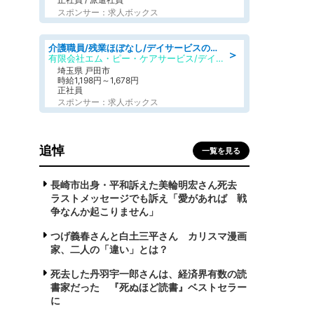
スポンサー：求人ボックス
介護職員/残業ほぼなし/デイサービスの介護士/日勤のみ
＞
有限会社エム・ピー・ケアサービス/デイサービスセンター もみじ
埼玉県 戸田市
時給1,198円～1,678円
正社員
スポンサー：求人ボックス
追悼
一覧を見る
長崎市出身・平和訴えた美輪明宏さん死去
ラストメッセージでも訴え「愛があれば 戦
争なんか起こりません」
つげ義春さんと白土三平さん カリスマ漫画
家、二人の「違い」とは？
死去した丹羽宇一郎さんは、経済界有数の読
書家だった 『死ぬほど読書』ベストセラー
に