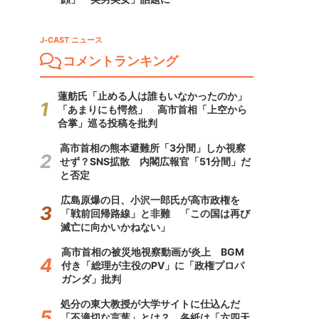
J-CAST ニュース
コメントランキング
蓮舫氏「止める人は誰もいなかったのか」
「あまりにも愕然」 高市首相「上空から
合掌」巡る投稿を批判
高市首相の熊本避難所「3分間」しか視察
せず？SNS拡散 内閣広報官「51分間」だ
と否定
広島原爆の日、小沢一郎氏が高市政権を
「戦前回帰路線」と非難 「この国は再び
滅亡に向かいかねない」
高市首相の被災地視察動画が炎上 BGM
付き「総理が主役のPV」に「政権プロパ
ガンダ」批判
処分の東大教授が大学サイトに仕込んだ
「不適切な言葉」とは？ 各紙は「六四天