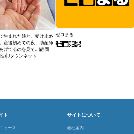
ゼロまる
で生まれた娘と、受け止め
。産後初めての夜、助産師
げてるのを見て...(静岡
性)|Jタウンネット
イト
サイトについて
Tニュース
会社案内