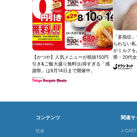
「多指症」
られない私
がミルクをあ
【かつや】人気メニューが税抜150円
県・20代女
引き&ご飯大盛り無料!お得すぎる「感
謝祭」は8月14日まで開催中。
コンテンツ
関連サ
社会
J-CAS