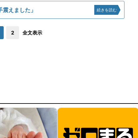
手震えました」
続きを読む
2
全文表示