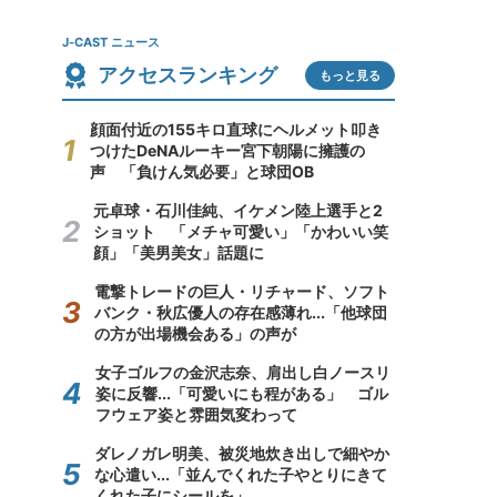
J-CAST ニュース
アクセスランキング
もっと見る
顔面付近の155キロ直球にヘルメット叩き
つけたDeNAルーキー宮下朝陽に擁護の
声 「負けん気必要」と球団OB
元卓球・石川佳純、イケメン陸上選手と2
ショット 「メチャ可愛い」「かわいい笑
顔」「美男美女」話題に
電撃トレードの巨人・リチャード、ソフト
バンク・秋広優人の存在感薄れ...「他球団
の方が出場機会ある」の声が
女子ゴルフの金沢志奈、肩出し白ノースリ
姿に反響...「可愛いにも程がある」 ゴル
フウェア姿と雰囲気変わって
ダレノガレ明美、被災地炊き出しで細やか
な心遣い...「並んでくれた子やとりにきて
くれた子にシールを」