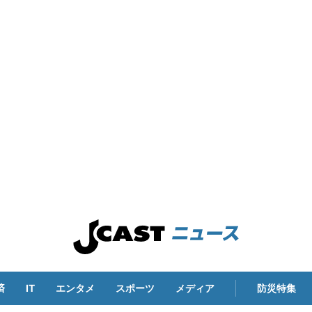
済
IT
エンタメ
スポーツ
メディア
防災特集