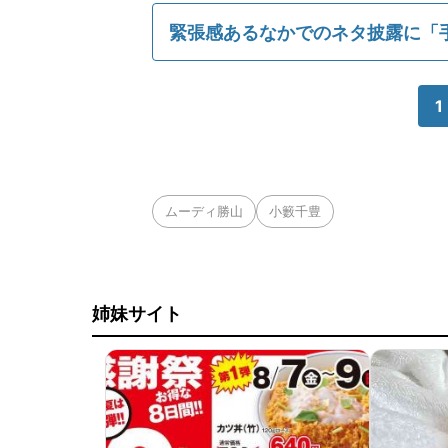
緊張感あるなかでのネタ披露に「
1
ムーディ勝山
小籔千豊
姉妹サイト