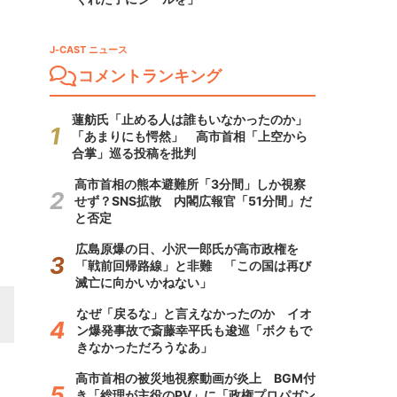
J-CAST ニュース
コメントランキング
蓮舫氏「止める人は誰もいなかったのか」
「あまりにも愕然」 高市首相「上空から
合掌」巡る投稿を批判
高市首相の熊本避難所「3分間」しか視察
せず？SNS拡散 内閣広報官「51分間」だ
と否定
広島原爆の日、小沢一郎氏が高市政権を
「戦前回帰路線」と非難 「この国は再び
滅亡に向かいかねない」
なぜ「戻るな」と言えなかったのか イオ
ン爆発事故で斎藤幸平氏も逡巡「ボクもで
きなかっただろうなあ」
高市首相の被災地視察動画が炎上 BGM付
き「総理が主役のPV」に「政権プロパガン