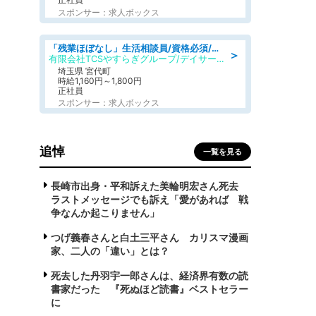
スポンサー：求人ボックス
「残業ほぼなし」生活相談員/資格必須/正職員/日勤のみ/デイサービス
＞
有限会社TCSやすらぎグループ/デイサービスやすらぎ
埼玉県 宮代町
時給1,160円～1,800円
正社員
スポンサー：求人ボックス
追悼
一覧を見る
長崎市出身・平和訴えた美輪明宏さん死去
ラストメッセージでも訴え「愛があれば 戦
争なんか起こりません」
つげ義春さんと白土三平さん カリスマ漫画
家、二人の「違い」とは？
死去した丹羽宇一郎さんは、経済界有数の読
書家だった 『死ぬほど読書』ベストセラー
に