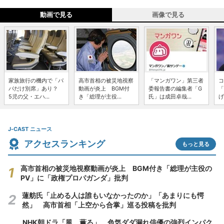
動画で見る
画像で見る
家族旅行の機内で「パ
高市首相の被災地視察
「マンガワン」第三者
コ
パだけ別席」あり？
動画が炎上 BGM付
委報告書の編集者「G
「
5児の父・エハ...
き「総理が主役...
氏」は成田卓哉...
げ
J-CAST ニュース
アクセスランキング
もっと見る
高市首相の被災地視察動画が炎上 BGM付き「総理が主役の
PV」に「政権プロパガンダ」批判
蓮舫氏「止める人は誰もいなかったのか」「あまりにも愕
然」 高市首相「上空から合掌」巡る投稿を批判
NHK朝ドラ「風、薫る」、色気ダダ漏れ俳優の強烈インパク