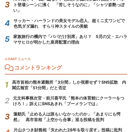
ト登場シーンに沸く 「苦しそうなのに」「シャツ姿艶っぽ
い」
サッカー・ハーランドの美女モデル恋人、超ミニ丈ワンピで
色気ダダ漏れ すらり神スタイルの美貌
家族旅行の機内で「パパだけ別席」あり？ 5児の父・エハラ
マサヒロが明かした座席配置の理由
J-CAST ニュース
コメントランキング
高市首相の熊本避難所「3分間」しか視察せず？SNS拡散 内
閣広報官「51分間」だと否定
元文科事務次官・前川喜平氏「熊本の体育館にクーラーをつ
けろ！」訴えにSNSあきれ「ブーメランでは」
蓮舫氏「止める人は誰もいなかったのか」「あまりにも愕
然」 高市首相「上空から合掌」巡る投稿を批判
片山さつき財務相「失われた28年を取り戻す」投稿に批判