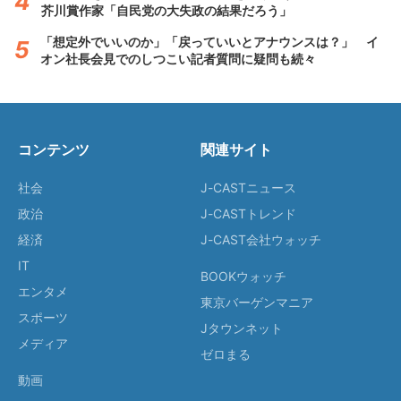
芥川賞作家「自民党の大失政の結果だろう」
「想定外でいいのか」「戻っていいとアナウンスは？」 イ
オン社長会見でのしつこい記者質問に疑問も続々
コンテンツ
関連サイト
社会
J-CASTニュース
政治
J-CASTトレンド
経済
J-CAST会社ウォッチ
IT
BOOKウォッチ
エンタメ
東京バーゲンマニア
スポーツ
Jタウンネット
メディア
ゼロまる
動画