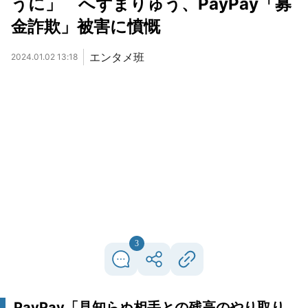
うに」 へずまりゅう、PayPay「募
金詐欺」被害に憤慨
エンタメ班
2024.01.02 13:18
3
PayPay「見知らぬ相手との残高のやり取り