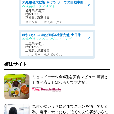
未経験者大歓迎! ㈱デンソーでの自動車部品の組立作業 denso aichi
＞
株式会社テクノスマイル
愛知県 知立市
時給1,800円
正社員 / 派遣社員
スポンサー：求人ボックス
8時30分～の時短勤務/社保完備/土日休み/人物重視の選考/ねじ締めや梱包業務
＞
株式会社シスムエンジニアリング
三重県 伊勢市
時給1,600円
正社員 / 派遣社員
スポンサー：求人ボックス
姉妹サイト
ミセスドーナツ全4種を実食レビュー!可愛さ
も食べ応えもばっちりで大満足。
気付かないうちに経血でズボンを汚していた
私。電車に乗ったら、近くの女性客が小さな