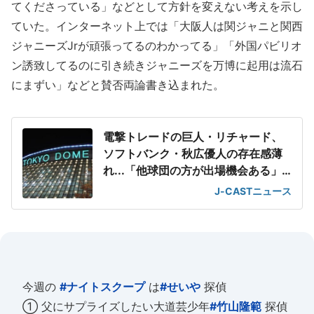
てくださっている」などとして方針を変えない考えを示し
ていた。インターネット上では「大阪人は関ジャニと関西
ジャニーズJrが頑張ってるのわかってる」「外国パビリオ
ン誘致してるのに引き続きジャニーズを万博に起用は流石
にまずい」などと賛否両論書き込まれた。
電撃トレードの巨人・リチャード、
ソフトバンク・秋広優人の存在感薄
れ...「他球団の方が出場機会ある」
の声が
J-CASTニュース
今週の
#ナイトスクープ
は
#せいや
探偵
① 父にサプライズしたい大道芸少年
#竹山隆範
探偵