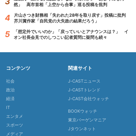
然」 高市首相「上空から合掌」巡る投稿を批判
片山さつき財務相「失われた28年を取り戻す」投稿に批判
芥川賞作家「自民党の大失政の結果だろう」
「想定外でいいのか」「戻っていいとアナウンスは？」 イ
オン社長会見でのしつこい記者質問に疑問も続々
コンテンツ
関連サイト
社会
J-CASTニュース
政治
J-CASTトレンド
経済
J-CAST会社ウォッチ
IT
BOOKウォッチ
エンタメ
東京バーゲンマニア
スポーツ
Jタウンネット
メディア