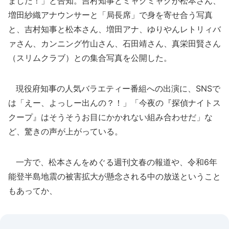
ました！」と告知。吉村知事とミャクミャクが松本さん、
増田紗織アナウンサーと「局長席」で身を寄せ合う写真
と、吉村知事と松本さん、増田アナ、ゆりやんレトリィバ
ァさん、カンニング竹山さん、石田靖さん、真栄田賢さん
（スリムクラブ）との集合写真を公開した。
現役府知事の人気バラエティー番組への出演に、SNSで
は「えー、よっしー出んの？！」「今夜の『探偵ナイトス
クープ』はそうそうお目にかかれない組み合わせだ」な
ど、驚きの声が上がっている。
一方で、松本さんをめぐる週刊文春の報道や、令和6年
能登半島地震の被害拡大が懸念される中の放送ということ
もあってか、