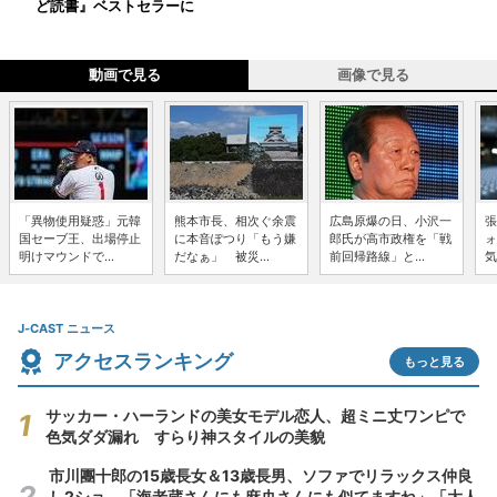
ど読書』ベストセラーに
動画で見る
画像で見る
「異物使用疑惑」元韓
熊本市長、相次ぐ余震
広島原爆の日、小沢一
張
国セーブ王、出場停止
に本音ぽつり「もう嫌
郎氏が高市政権を「戦
ォ
明けマウンドで...
だなぁ」 被災...
前回帰路線」と...
気
J-CAST ニュース
アクセスランキング
もっと見る
サッカー・ハーランドの美女モデル恋人、超ミニ丈ワンピで
色気ダダ漏れ すらり神スタイルの美貌
市川團十郎の15歳長女＆13歳長男、ソファでリラックス仲良
し2ショ 「海老蔵さんにも麻央さんにも似てますね」「大人