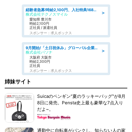
経験者急募!時給2,100円、入社特典168万円の自動車製造業務/トヨタ自動車/tutumi
＞
株式会社テクノスマイル
愛知県 豊川市
時給2,100円
正社員 / 派遣社員
スポンサー：求人ボックス
9月開始/「土日祝休み」グローバル企業での産業保健のお仕事/保健師/高時給/残業なし/服装自由
＞
株式会社パソナ
大阪府 大阪市
時給2,300円
正社員
スポンサー：求人ボックス
姉妹サイト
Suicaのペンギン"夏のラッキーバッグ"が8月
8日に発売。Pensta史上最も豪華な7点入り
だよ~。
通勤中に自転車がパンクし、知らない人の家