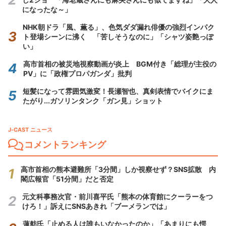
になったな～」
NHK朝ドラ「風、薫る」、色気ダダ漏れ俳優の強烈インパク
ト登場シーンに沸く 「苦しそうなのに」「シャツ姿艶っぽ
い」
高市首相の被災地視察動画が炎上 BGM付き「総理が主役の
PV」に「政権プロパガンダ」批判
短髪になって雰囲気激変！長瀬智也、真剣表情でバイクにま
たがり...ガソリンタンク「ガン見」ショット
J-CAST ニュース
コメントランキング
高市首相の熊本避難所「3分間」しか視察せず？SNS拡散 内
閣広報官「51分間」だと否定
元文科事務次官・前川喜平氏「熊本の体育館にクーラーをつ
けろ！」訴えにSNSあきれ「ブーメランでは」
蓮舫氏「止める人は誰もいなかったのか」「あまりにも愕