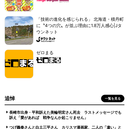
「技術の進化を感じられる」 北海道・積丹町
に〝4つの穴〟が並ぶ理由に1.8万人感心|Jタ
ウンネット
ゼロまる
追悼
一覧を見る
長崎市出身・平和訴えた美輪明宏さん死去 ラストメッセージでも
訴え「愛があれば 戦争なんか起こりません」
つげ義春さんと白土三平さん カリスマ漫画家、二人の「違い」と