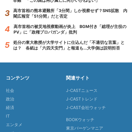
非難 「この国は再び滅亡に向かいかねない」
高市首相の熊本避難所「3分間」しか視察せず？SNS拡散 内
閣広報官「51分間」だと否定
高市首相の被災地視察動画が炎上 BGM付き「総理が主役の
PV」に「政権プロパガンダ」批判
処分の東大教授が大学サイトに仕込んだ「不適切な言葉」と
は？ 各紙は「六四天安門」と報道も...大学側は説明拒否
コンテンツ
関連サイト
社会
J-CASTニュース
政治
J-CASTトレンド
経済
J-CAST会社ウォッチ
IT
BOOKウォッチ
エンタメ
東京バーゲンマニア