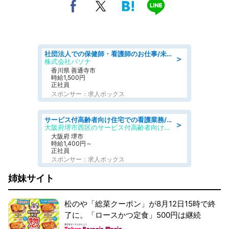
社団法人での保健師・看護師のお仕事/未経験OK/要資格:普通免許、保健師、正看護師
＞
株式会社パソナ
香川県 善通寺市
時給1,500円
正社員
スポンサー：求人ボックス
サービス付高齢者向け住宅での看護業務/正看護師/准看護師
＞
大阪府堺市西区のサービス付高齢者向け住宅
大阪府 堺市
時給1,400円～
正社員
スポンサー：求人ボックス
姉妹サイト
松のや「総菜クーポン」が8月12日15時で終
了に。「ロースかつ定食」500円は継続