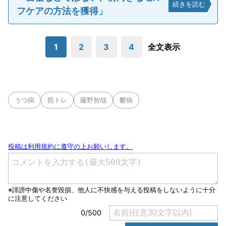
続きを読む
フケアの方法を獲得」
1
2
3
4
全文表示
うつ病
筋トレ
藤野智哉
鬱病