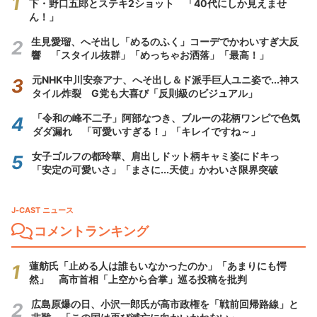
下・野口五郎とステキ2ショット 「40代にしか見えませ
ん！」
生見愛瑠、へそ出し「めるのふく」コーデでかわいすぎ大反
響 「スタイル抜群」「めっちゃお洒落」「最高！」
元NHK中川安奈アナ、へそ出し＆ド派手巨人ユニ姿で...神ス
タイル炸裂 G党も大喜び「反則級のビジュアル」
「令和の峰不二子」阿部なつき、ブルーの花柄ワンピで色気
ダダ漏れ 「可愛いすぎる！」「キレイですね～」
女子ゴルフの都玲華、肩出しドット柄キャミ姿にドキっ
「安定の可愛いさ」「まさに...天使」かわいさ限界突破
J-CAST ニュース
コメントランキング
蓮舫氏「止める人は誰もいなかったのか」「あまりにも愕
然」 高市首相「上空から合掌」巡る投稿を批判
広島原爆の日、小沢一郎氏が高市政権を「戦前回帰路線」と