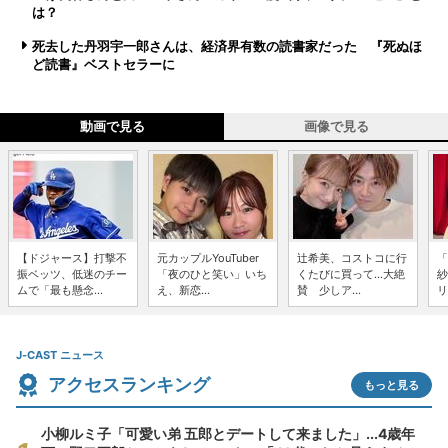
は？
死去した丹羽宇一郎さんは、経済界有数の読書家だった 『死ぬほ
ど読書』ベストセラーに
動画で見る
画像で見る
【ドジャース】打撃不
元カップルYouTuber
辻希美、コストコに行
「
振ベッツ、低迷のチー
「夜のひと笑い」いち
くたびに買って...大絶
紗
ムで「最も懸念...
え、新恋...
賛 少しア...
リ
J-CAST ニュース
アクセスランキング
もっと見る
小柳ルミ子「可愛い弟 五郎とデートして来ました」...4歳年