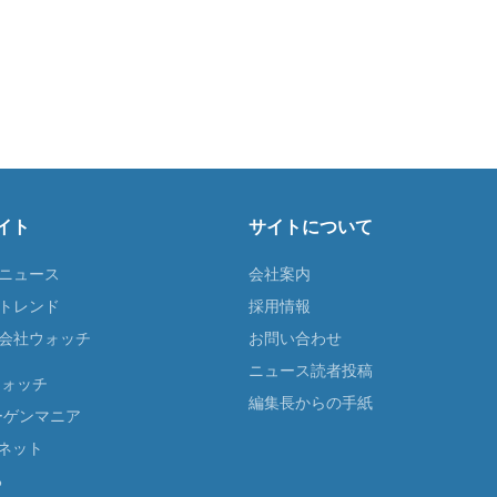
イト
サイトについて
Tニュース
会社案内
Tトレンド
採用情報
ST会社ウォッチ
お問い合わせ
ニュース読者投稿
ウォッチ
編集長からの手紙
ーゲンマニア
ネット
る