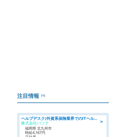
注目情報
PR
ヘルプデスク/外資系保険業界でのITヘルプデスク業務/駅近/即日勤務可/ヘルプデスク
＞
株式会社パソナ
福岡県 北九州市
時給4,167円
正社員