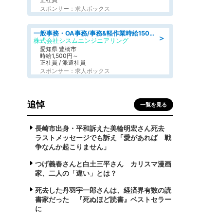
スポンサー：求人ボックス
一般事務・OA事務/事務&軽作業時給1500円土日祝休み各種社保完備
＞
株式会社シスムエンジニアリング
愛知県 豊橋市
時給1,500円～
正社員 / 派遣社員
スポンサー：求人ボックス
追悼
一覧を見る
長崎市出身・平和訴えた美輪明宏さん死去
ラストメッセージでも訴え「愛があれば 戦
争なんか起こりません」
つげ義春さんと白土三平さん カリスマ漫画
家、二人の「違い」とは？
死去した丹羽宇一郎さんは、経済界有数の読
書家だった 『死ぬほど読書』ベストセラー
に