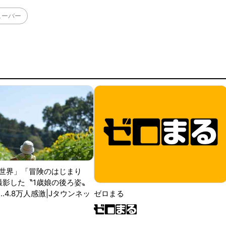
ューバー
世界」「冒険のはじまり
が撮影した〝1歳娘の後ろ姿〟
ゼロまる
..4.8万人感激|Jタウンネッ