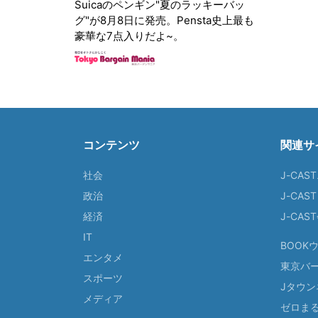
Suicaのペンギン"夏のラッキーバッ
グ"が8月8日に発売。Pensta史上最も
豪華な7点入りだよ~。
コンテンツ
関連サ
社会
J-CAS
政治
J-CAS
経済
J-CA
IT
BOOK
エンタメ
東京バ
スポーツ
Jタウン
メディア
ゼロま