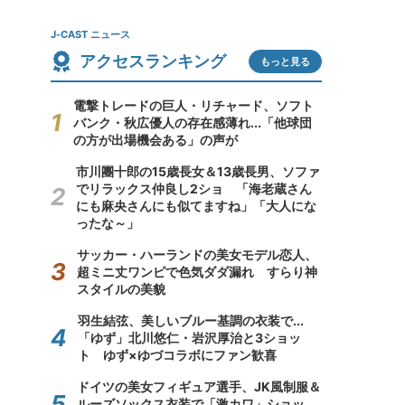
J-CAST ニュース
アクセスランキング
もっと見る
電撃トレードの巨人・リチャード、ソフト
バンク・秋広優人の存在感薄れ...「他球団
の方が出場機会ある」の声が
市川團十郎の15歳長女＆13歳長男、ソファ
でリラックス仲良し2ショ 「海老蔵さん
にも麻央さんにも似てますね」「大人にな
ったな～」
サッカー・ハーランドの美女モデル恋人、
超ミニ丈ワンピで色気ダダ漏れ すらり神
スタイルの美貌
羽生結弦、美しいブルー基調の衣装で...
「ゆず」北川悠仁・岩沢厚治と3ショッ
ト ゆず×ゆづコラボにファン歓喜
ドイツの美女フィギュア選手、JK風制服＆
ルーズソックス衣装で「激カワ」ショッ