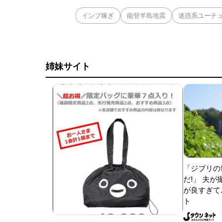
インプ稼ぎ
能登半島地震
迷惑系ユーチ
姉妹サイト
「ジブリの
だ!」 夫
が良すぎて.
ト