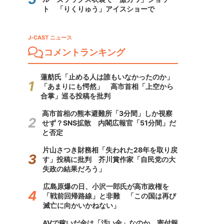
ト 「りくりゅう」アイスショーで
J-CAST ニュース
コメントランキング
蓮舫氏「止める人は誰もいなかったのか」
「あまりにも愕然」 高市首相「上空から
合掌」巡る投稿を批判
高市首相の熊本避難所「3分間」しか視察
せず？SNS拡散 内閣広報官「51分間」だ
と否定
片山さつき財務相「失われた28年を取り戻
す」投稿に批判 芥川賞作家「自民党の大
失政の結果だろう」
広島原爆の日、小沢一郎氏が高市政権を
「戦前回帰路線」と非難 「この国は再び
滅亡に向かいかねない」
AVで稼いだ金は「汚い金」なのか 寄付報