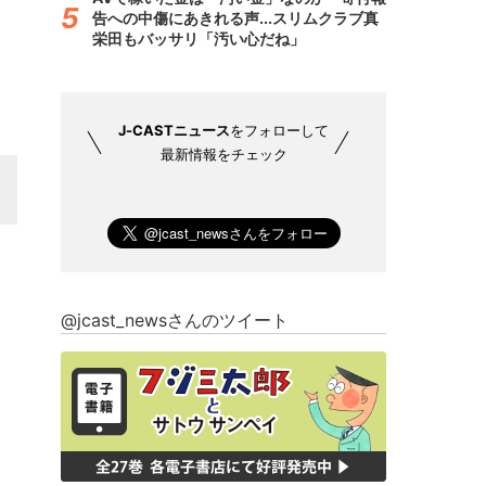
告への中傷にあきれる声...スリムクラブ真
栄田もバッサリ「汚い心だね」
J-CASTニュース
をフォローして
最新情報をチェック
@jcast_newsさんのツイート