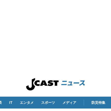
済
IT
エンタメ
スポーツ
メディア
防災特集