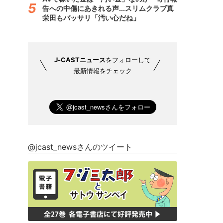
告への中傷にあきれる声...スリムクラブ真
栄田もバッサリ「汚い心だね」
J-CASTニュース
をフォローして
最新情報をチェック
@jcast_newsさんのツイート