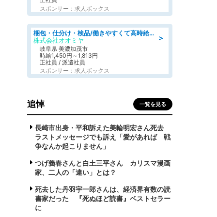
スポンサー：求人ボックス
梱包・仕分け・検品/働きやすくて高時給の仕分け作業長期休暇充実/残業なし
＞
株式会社オオミヤ
岐阜県 美濃加茂市
時給1,450円～1,813円
正社員 / 派遣社員
スポンサー：求人ボックス
追悼
一覧を見る
長崎市出身・平和訴えた美輪明宏さん死去
ラストメッセージでも訴え「愛があれば 戦
争なんか起こりません」
つげ義春さんと白土三平さん カリスマ漫画
家、二人の「違い」とは？
死去した丹羽宇一郎さんは、経済界有数の読
書家だった 『死ぬほど読書』ベストセラー
に