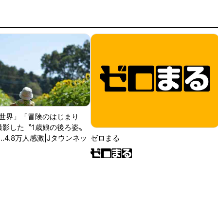
世界」「冒険のはじまり
が撮影した〝1歳娘の後ろ姿〟
ゼロまる
..4.8万人感激|Jタウンネッ