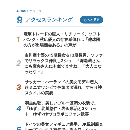
J-CAST ニュース
アクセスランキング
もっと見る
電撃トレードの巨人・リチャード、ソフト
バンク・秋広優人の存在感薄れ...「他球団
の方が出場機会ある」の声が
市川團十郎の15歳長女＆13歳長男、ソファ
でリラックス仲良し2ショ 「海老蔵さん
にも麻央さんにも似てますね」「大人にな
ったな～」
サッカー・ハーランドの美女モデル恋人、
超ミニ丈ワンピで色気ダダ漏れ すらり神
スタイルの美貌
羽生結弦、美しいブルー基調の衣装で...
「ゆず」北川悠仁・岩沢厚治と3ショッ
ト ゆず×ゆづコラボにファン歓喜
ドイツの美女フィギュア選手、JK風制服＆
ルーズソックス衣装で「激カワ」ショッ