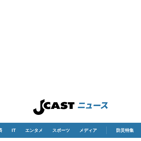
済
IT
エンタメ
スポーツ
メディア
防災特集