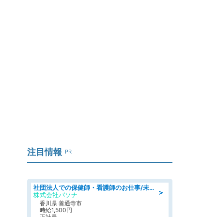
注目情報
PR
社団法人での保健師・看護師のお仕事/未経験OK/要資格:普通免許、保健師、正看護師
＞
株式会社パソナ
香川県 善通寺市
時給1,500円
正社員