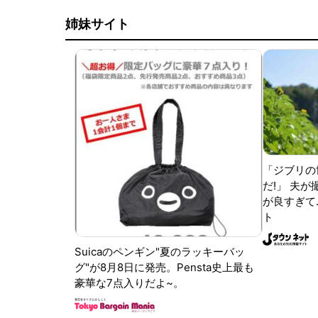
姉妹サイト
「ジブリの
だ!」 夫
が良すぎて.
ト
Suicaのペンギン"夏のラッキーバッ
グ"が8月8日に発売。Pensta史上最も
豪華な7点入りだよ~。