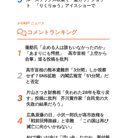
ト 「りくりゅう」アイスショーで
J-CAST ニュース
コメントランキング
蓮舫氏「止める人は誰もいなかったのか」
「あまりにも愕然」 高市首相「上空から
合掌」巡る投稿を批判
高市首相の熊本避難所「3分間」しか視察
せず？SNS拡散 内閣広報官「51分間」だ
と否定
片山さつき財務相「失われた28年を取り戻
す」投稿に批判 芥川賞作家「自民党の大
失政の結果だろう」
広島原爆の日、小沢一郎氏が高市政権を
「戦前回帰路線」と非難 「この国は再び
滅亡に向かいかねない」
AVで稼いだ金は「汚い金」なのか 寄付報