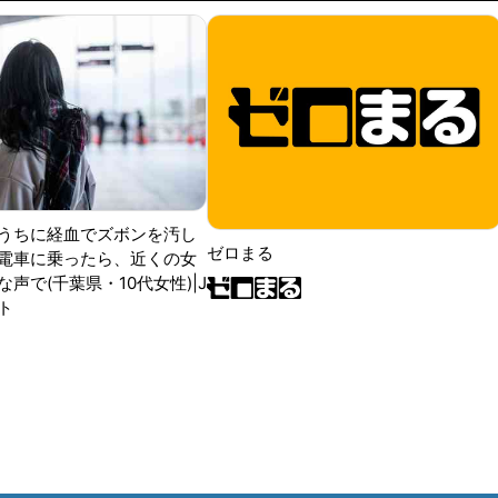
うちに経血でズボンを汚し
ゼロまる
電車に乗ったら、近くの女
声で(千葉県・10代女性)|J
ト