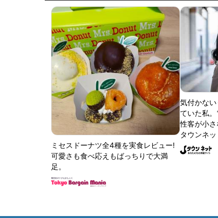
気付かない
ていた私。
性客が小さな
タウンネッ
ミセスドーナツ全4種を実食レビュー!
可愛さも食べ応えもばっちりで大満
足。