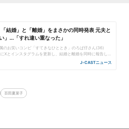
、「結婚」と「離婚」をまさかの同時発表 元夫と
い」...「すれ違い重なった」
属のお笑いコンビ「すてきなひととき」のろぱ仔さん(36)
3日にXとインスタグラムを更新し、結婚と離婚を同時に報告し
より良い人生になればと思っております」ろぱ仔さんはXで、
J-CASTニュース
7月に結婚しました」と切り出し、「【ご報告その2】今年の4
と続けた。投稿には、左手の薬指に指輪をつけた自撮り写真
た写真を
百田夏菜子