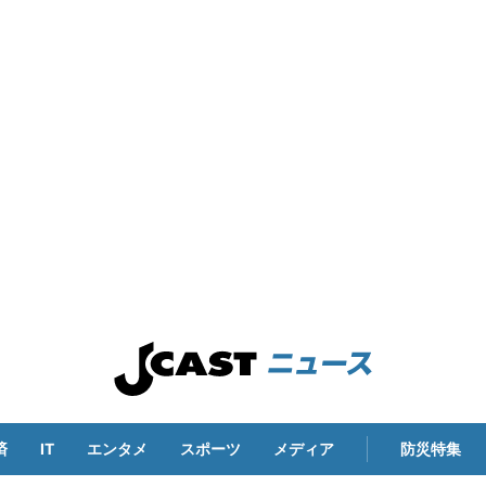
済
IT
エンタメ
スポーツ
メディア
防災特集