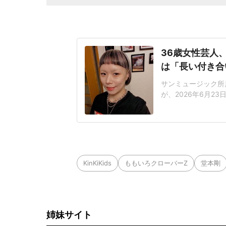
36歳女性芸人
は「長い付き合
サンミュージック所
が、2026年6月2
た。「お互い離れて
「【ご報告】去年の
月に離婚しました」
と、それを白黒にし
KinKiKids
ももいろクローバーZ
堂本剛
姉妹サイト