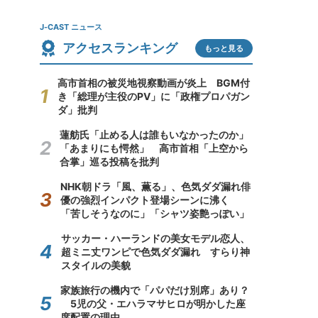
J-CAST ニュース
アクセスランキング
もっと見る
高市首相の被災地視察動画が炎上 BGM付
き「総理が主役のPV」に「政権プロパガン
ダ」批判
蓮舫氏「止める人は誰もいなかったのか」
「あまりにも愕然」 高市首相「上空から
合掌」巡る投稿を批判
NHK朝ドラ「風、薫る」、色気ダダ漏れ俳
優の強烈インパクト登場シーンに沸く
「苦しそうなのに」「シャツ姿艶っぽい」
サッカー・ハーランドの美女モデル恋人、
超ミニ丈ワンピで色気ダダ漏れ すらり神
スタイルの美貌
家族旅行の機内で「パパだけ別席」あり？
5児の父・エハラマサヒロが明かした座
席配置の理由