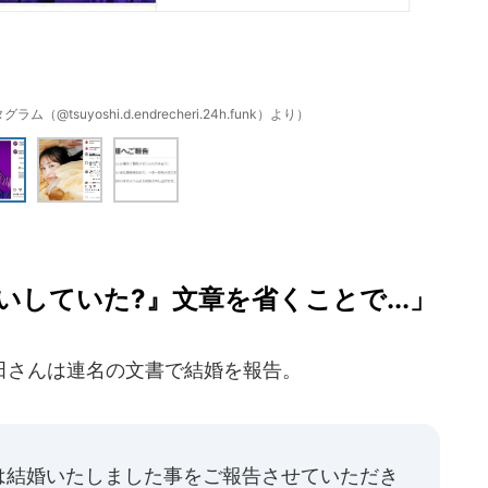
tsuyoshi.d.endrecheri.24h.funk）より）
していた?』文章を省くことで...」
さんは連名の文書で結婚を報告。
は結婚いたしました事をご報告させていただき