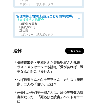
スポンサー：求人ボックス
管理栄養士/栄養士/認定こども園/調理職/認定こども園/週3日～相談可能
＞
社会福祉法人信正会
福岡県 福岡市
時給1,060円
正社員
スポンサー：求人ボックス
追悼
一覧を見る
長崎市出身・平和訴えた美輪明宏さん死去
ラストメッセージでも訴え「愛があれば 戦
争なんか起こりません」
つげ義春さんと白土三平さん カリスマ漫画
家、二人の「違い」とは？
死去した丹羽宇一郎さんは、経済界有数の読
書家だった 『死ぬほど読書』ベストセラー
に