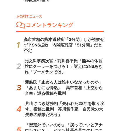
J-CAST ニュース
コメントランキング
高市首相の熊本避難所「3分間」しか視察せ
ず？SNS拡散 内閣広報官「51分間」だと
否定
元文科事務次官・前川喜平氏「熊本の体育
館にクーラーをつけろ！」訴えにSNSあき
れ「ブーメランでは」
蓮舫氏「止める人は誰もいなかったのか」
「あまりにも愕然」 高市首相「上空から
合掌」巡る投稿を批判
片山さつき財務相「失われた28年を取り戻
す」投稿に批判 芥川賞作家「自民党の大
失政の結果だろう」
「想定外でいいのか」「戻っていいとアナ
ウンスは？」 イオン社長会見でのしつこ