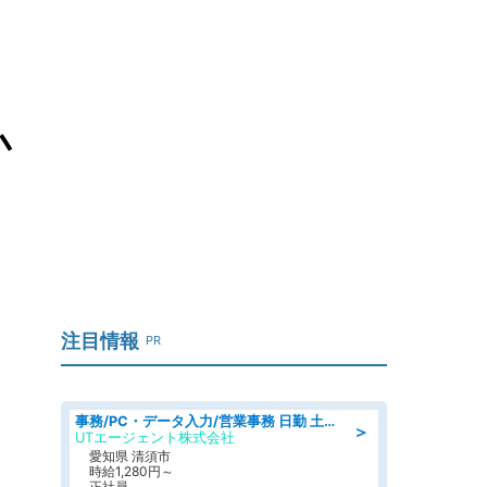
ネ
小
注目情報
PR
事務/PC・データ入力/営業事務 日勤 土日休み 残業少なめ 車通勤OK 総合事務
＞
UTエージェント株式会社
愛知県 清須市
時給1,280円～
正社員