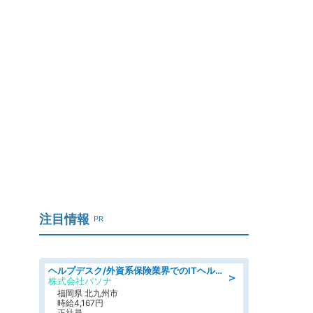
起
注目情報
PR
ヘルプデスク/外資系保険業界でのITヘルプデスク業務/駅近/即日勤務可/ヘルプデスク
＞
株式会社パソナ
福岡県 北九州市
時給4,167円
正社員