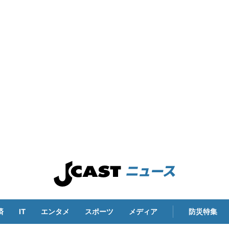
済
IT
エンタメ
スポーツ
メディア
防災特集