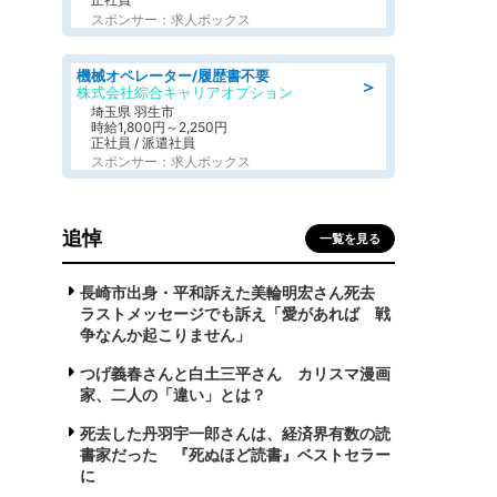
スポンサー：求人ボックス
機械オペレーター/履歴書不要
＞
株式会社綜合キャリアオプション
埼玉県 羽生市
時給1,800円～2,250円
正社員 / 派遣社員
スポンサー：求人ボックス
追悼
一覧を見る
長崎市出身・平和訴えた美輪明宏さん死去
ラストメッセージでも訴え「愛があれば 戦
争なんか起こりません」
つげ義春さんと白土三平さん カリスマ漫画
家、二人の「違い」とは？
死去した丹羽宇一郎さんは、経済界有数の読
書家だった 『死ぬほど読書』ベストセラー
に