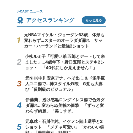
J-CAST ニュース
アクセスランキング
もっと見る
元NBAマイケル・ジョーダン63歳、体形も
変わらず...スターのオーラダダ漏れ サッ
カー・ハーランドと最強2ショット
小柳ルミ子「可愛い弟 五郎とデートして来
ました」...4歳年下・野口五郎とステキ2シ
ョット 「40代にしか見えません！」
元NHK中川安奈アナ、へそ出し＆ド派手巨
人ユニ姿で...神スタイル炸裂 G党も大喜
び「反則級のビジュアル」
伊藤蘭、透け感黒ロングドレス姿で色気ダ
ダ漏れ...変わらぬ美貌の衝撃 「ずっと変
わらず綺麗」「美しすぎ」
元卓球・石川佳純、イケメン陸上選手と2
ショット 「メチャ可愛い」「かわいい笑
顔」「美男美女」話題に