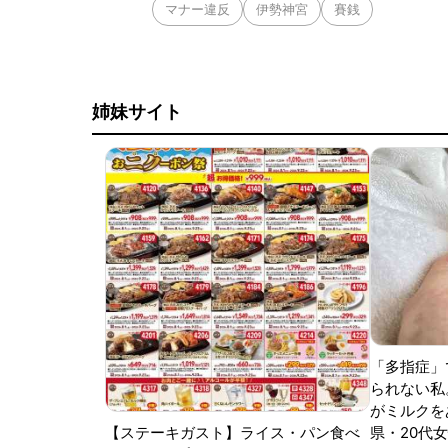
マナー違反
伊勢神宮
賽銭
姉妹サイト
「多指症」
られない私
がミルクをあ
【ステーキガスト】ライス・パン食べ
県・20代女