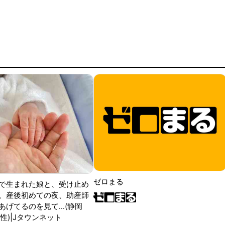
ゼロまる
で生まれた娘と、受け止め
。産後初めての夜、助産師
げてるのを見て...(静岡
性)|Jタウンネット