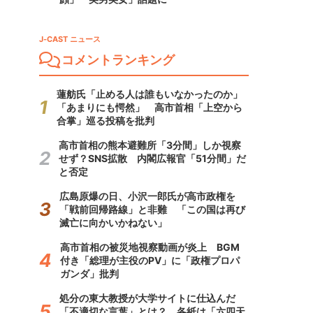
J-CAST ニュース
コメントランキング
蓮舫氏「止める人は誰もいなかったのか」
「あまりにも愕然」 高市首相「上空から
合掌」巡る投稿を批判
高市首相の熊本避難所「3分間」しか視察
せず？SNS拡散 内閣広報官「51分間」だ
と否定
広島原爆の日、小沢一郎氏が高市政権を
「戦前回帰路線」と非難 「この国は再び
滅亡に向かいかねない」
高市首相の被災地視察動画が炎上 BGM
付き「総理が主役のPV」に「政権プロパ
ガンダ」批判
処分の東大教授が大学サイトに仕込んだ
「不適切な言葉」とは？ 各紙は「六四天