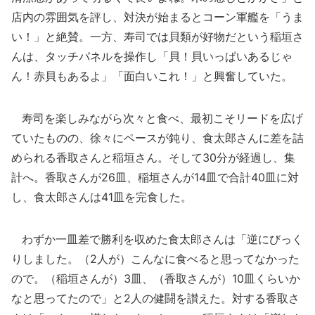
店内の雰囲気を評し、対決が始まるとコーン軍艦を「うま
い！」と絶賛。一方、寿司では貝類が好物だという稲垣さ
んは、タッチパネルを操作し「貝！貝いっぱいあるじゃ
ん！赤貝もあるよ」「面白いこれ！」と興奮していた。
寿司を楽しみながら次々と食べ、最初こそリードを広げ
ていたものの、徐々にペースが鈍り、食太郎さんに差を詰
められる香取さんと稲垣さん。そして30分が経過し、集
計へ。香取さんが26皿、稲垣さんが14皿で合計40皿に対
し、食太郎さんは41皿を完食した。
わずか一皿差で勝利を収めた食太郎さんは「逆にびっく
りしました。（2人が）こんなに食べると思ってなかった
ので。（稲垣さんが）3皿、（香取さんが）10皿くらいか
なと思ってたので」と2人の健闘を讃えた。対する香取さ