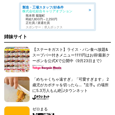
製造・工場スタッフ/好条件
＞
株式会社綜合キャリアオプション
熊本県 菊陽町
時給1,800円～2,250円
正社員 / 派遣社員
スポンサー：求人ボックス
姉妹サイト
【ステーキガスト】ライス・パン食べ放題&
スープバー付きメニュー1111円はお得!最新ク
ーポンを公式Xで公開中《9月23日まで》
「めちゃくちゃ遠すぎ」「可愛すぎます」 2
歳児がカボチャを切ったら...〝左手〟の場所
に5.3万人もん絶|Jタウンネット
ゼロまる