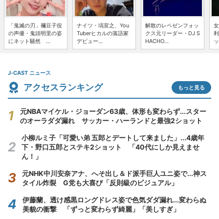
「鬼滅の刃」禰豆子役
ナイツ・塙宣之、You
解散のレペゼンフォッ
女
の声優・鬼頭明里の姿
Tuberヒカルの落語家
クス元リーダー・DJ S
利
にネット騒然 ...
デビュー...
HACHO...
ッ
J-CAST ニュース
アクセスランキング
もっと見る
元NBAマイケル・ジョーダン63歳、体形も変わらず...スター
のオーラダダ漏れ サッカー・ハーランドと最強2ショット
小柳ルミ子「可愛い弟 五郎とデートして来ました」...4歳年
下・野口五郎とステキ2ショット 「40代にしか見えませ
ん！」
元NHK中川安奈アナ、へそ出し＆ド派手巨人ユニ姿で...神ス
タイル炸裂 G党も大喜び「反則級のビジュアル」
伊藤蘭、透け感黒ロングドレス姿で色気ダダ漏れ...変わらぬ
美貌の衝撃 「ずっと変わらず綺麗」「美しすぎ」