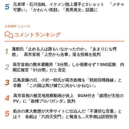
元卓球・石川佳純、イケメン陸上選手と2ショット 「メチャ
可愛い」「かわいい笑顔」「美男美女」話題に
J-CAST ニュース
コメントランキング
蓮舫氏「止める人は誰もいなかったのか」「あまりにも愕
然」 高市首相「上空から合掌」巡る投稿を批判
高市首相の熊本避難所「3分間」しか視察せず？SNS拡散 内
閣広報官「51分間」だと否定
広島原爆の日、小沢一郎氏が高市政権を「戦前回帰路線」と
非難 「この国は再び滅亡に向かいかねない」
高市首相の被災地視察動画が炎上 BGM付き「総理が主役の
PV」に「政権プロパガンダ」批判
処分の東大教授が大学サイトに仕込んだ「不適切な言葉」と
は？ 各紙は「六四天安門」と報道も...大学側は説明拒否