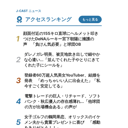
J-CAST ニュース
アクセスランキング
もっと見る
顔面付近の155キロ直球にヘルメット叩き
つけたDeNAルーキー宮下朝陽に擁護の
声 「負けん気必要」と球団OB
ダレノガレ明美、被災地炊き出しで細やか
な心遣い...「並んでくれた子やとりにきて
くれた子にシールを」
登録者60万超人気美女YouTuber、結婚を
発表 「めっちゃいい人に出会えた」「私
今すごく安定してる」
電撃トレードの巨人・リチャード、ソフト
バンク・秋広優人の存在感薄れ...「他球団
の方が出場機会ある」の声が
女子ゴルフの鶴岡果恋、オリックスのイケ
メン夫から貴重プレゼントに喜び 「感動
をありがとう！！」