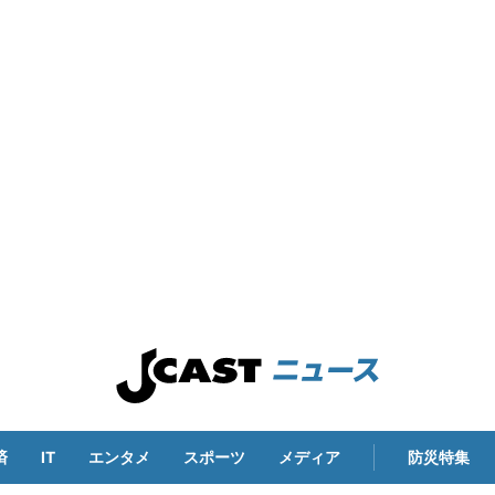
済
IT
エンタメ
スポーツ
メディア
防災特集