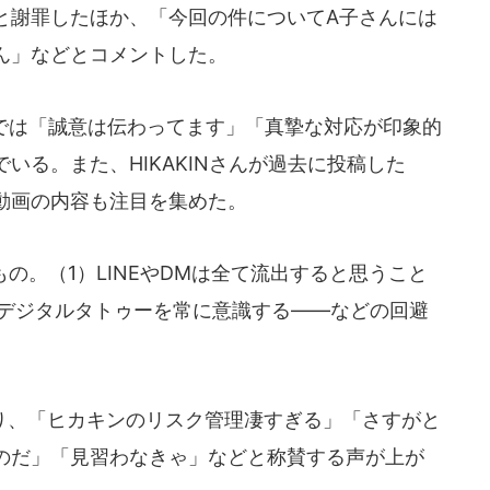
と謝罪したほか、「今回の件についてA子さんには
ん」などとコメントした。
NSでは「誠意は伝わってます」「真摯な対応が印象的
いる。また、HIKAKINさんが過去に投稿した
動画の内容も注目を集めた。
の。（1）LINEやDMは全て流出すると思うこと
）デジタルタトゥーを常に意識する――などの回避
り、「ヒカキンのリスク管理凄すぎる」「さすがと
のだ」「見習わなきゃ」などと称賛する声が上が