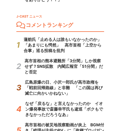
J-CAST ニュース
コメントランキング
蓮舫氏「止める人は誰もいなかったのか」
「あまりにも愕然」 高市首相「上空から
合掌」巡る投稿を批判
高市首相の熊本避難所「3分間」しか視察
せず？SNS拡散 内閣広報官「51分間」だ
と否定
広島原爆の日、小沢一郎氏が高市政権を
「戦前回帰路線」と非難 「この国は再び
滅亡に向かいかねない」
なぜ「戻るな」と言えなかったのか イオ
ン爆発事故で斎藤幸平氏も逡巡「ボクもで
きなかっただろうなあ」
高市首相の被災地視察動画が炎上 BGM付
き「総理が主役のPV」に「政権プロパガン