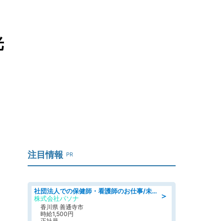
光
注目情報
PR
社団法人での保健師・看護師のお仕事/未経験OK/要資格:普通免許、保健師、正看護師
＞
株式会社パソナ
香川県 善通寺市
時給1,500円
正社員