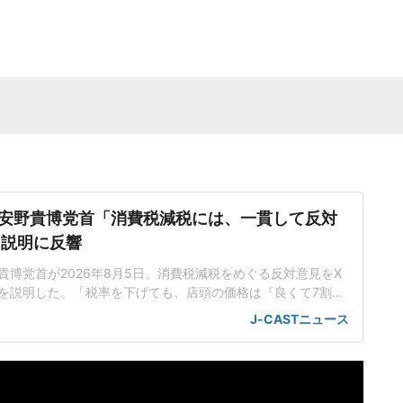
安野貴博党首「消費税減税には、一貫して反対
 説明に反響
貴博党首が2026年8月5日、消費税減税をめぐる反対意見をX
を説明した。「税率を下げても、店頭の価格は『良くて7割』
府は同日午後に臨時閣議を開き、26年4月から2年の間、食料
J-CASTニュース
から1%に引き下げる基本方針を決めた。秋に予定されている臨
税に向けた法案を成立させる予定だ。安野氏は「チームみら
から消