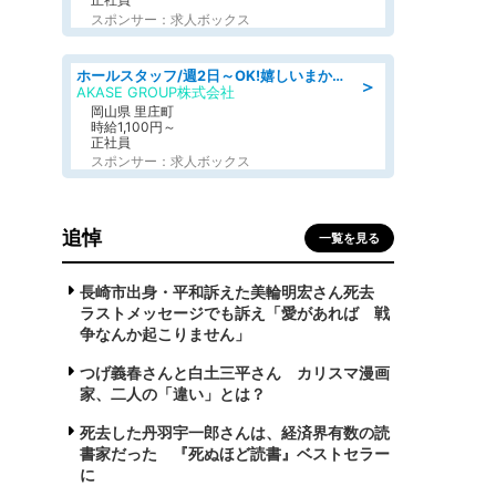
スポンサー：求人ボックス
ホールスタッフ/週2日～OK!嬉しいまかない付き/岡山県/浅口郡里庄町
＞
AKASE GROUP株式会社
岡山県 里庄町
時給1,100円～
正社員
スポンサー：求人ボックス
追悼
一覧を見る
長崎市出身・平和訴えた美輪明宏さん死去
ラストメッセージでも訴え「愛があれば 戦
争なんか起こりません」
つげ義春さんと白土三平さん カリスマ漫画
家、二人の「違い」とは？
死去した丹羽宇一郎さんは、経済界有数の読
書家だった 『死ぬほど読書』ベストセラー
に