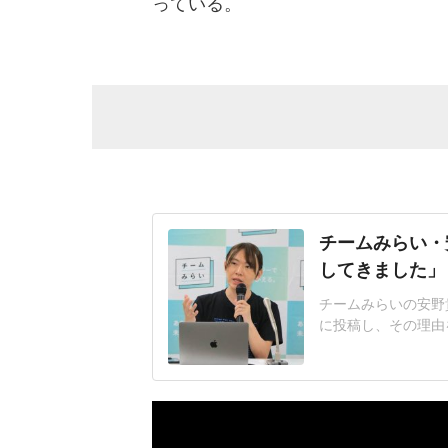
っている。
チームみらい・
してきました」
チームみらいの安野
に投稿し、その理由
しか下がらない」政
品の消費税率を8%
時国会で、消費税減
いは、衆院選の時点