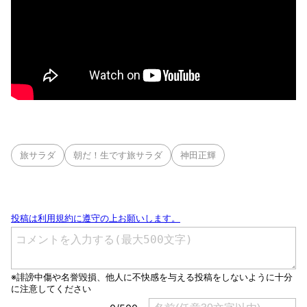
旅サラダ
朝だ！生です旅サラダ
神田正輝