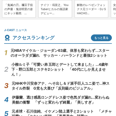
「鬼滅の刃」禰豆子役
ナイツ・塙宣之、You
解散のレペゼンフォッ
女
の声優・鬼頭明里の姿
Tuberヒカルの落語家
クス元リーダー・DJ S
利
にネット騒然 ...
デビュー...
HACHO...
ッ
J-CAST ニュース
アクセスランキング
もっと見る
元NBAマイケル・ジョーダン63歳、体形も変わらず...スター
のオーラダダ漏れ サッカー・ハーランドと最強2ショット
小柳ルミ子「可愛い弟 五郎とデートして来ました」...4歳年
下・野口五郎とステキ2ショット 「40代にしか見えませ
ん！」
元NHK中川安奈アナ、へそ出し＆ド派手巨人ユニ姿で...神ス
タイル炸裂 G党も大喜び「反則級のビジュアル」
伊藤蘭、透け感黒ロングドレス姿で色気ダダ漏れ...変わらぬ
美貌の衝撃 「ずっと変わらず綺麗」「美しすぎ」
元卓球・石川佳純、イケメン陸上選手と2ショット 「メチャ