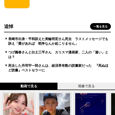
追悼
一覧を見る
長崎市出身・平和訴えた美輪明宏さん死去 ラストメッセージでも
訴え「愛があれば 戦争なんか起こりません」
つげ義春さんと白土三平さん カリスマ漫画家、二人の「違い」と
は？
死去した丹羽宇一郎さんは、経済界有数の読書家だった 『死ぬほ
ど読書』ベストセラーに
動画で見る
画像で見る