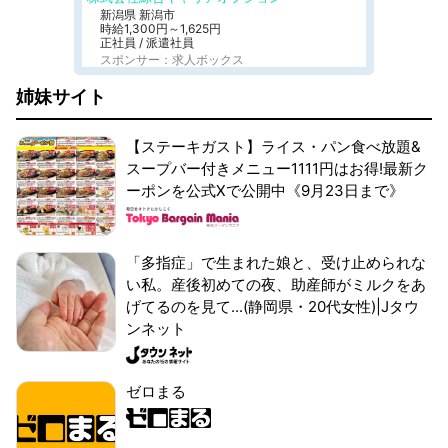
新潟県 新潟市
時給1,300円～1,625円
正社員 / 派遣社員
スポンサー：求人ボックス
姉妹サイト
【ステーキガスト】ライス・パン食べ放題&
スープバー付きメニュー1111円はお得!最新ク
ーポンを公式Xで公開中《9月23日まで》
「多指症」で生まれた娘と、受け止められな
い私。産後初めての夜、助産師がミルクをあ
げてるのを見て...(静岡県・20代女性)|Jタウ
ンネット
ゼロまる