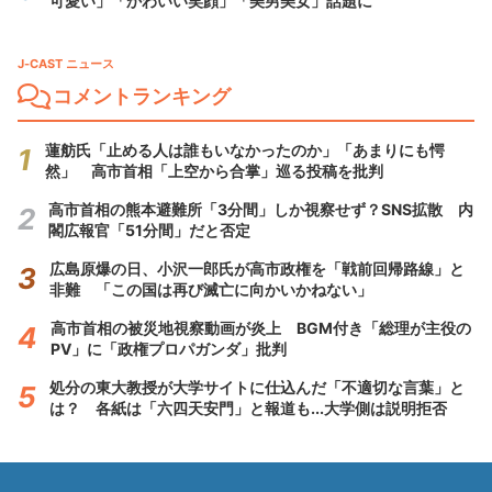
可愛い」「かわいい笑顔」「美男美女」話題に
J-CAST ニュース
コメントランキング
蓮舫氏「止める人は誰もいなかったのか」「あまりにも愕
然」 高市首相「上空から合掌」巡る投稿を批判
高市首相の熊本避難所「3分間」しか視察せず？SNS拡散 内
閣広報官「51分間」だと否定
広島原爆の日、小沢一郎氏が高市政権を「戦前回帰路線」と
非難 「この国は再び滅亡に向かいかねない」
高市首相の被災地視察動画が炎上 BGM付き「総理が主役の
PV」に「政権プロパガンダ」批判
処分の東大教授が大学サイトに仕込んだ「不適切な言葉」と
は？ 各紙は「六四天安門」と報道も...大学側は説明拒否