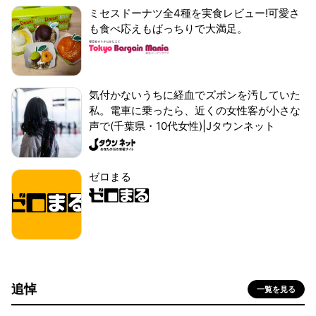
ミセスドーナツ全4種を実食レビュー!可愛さ
も食べ応えもばっちりで大満足。
気付かないうちに経血でズボンを汚していた
私。電車に乗ったら、近くの女性客が小さな
声で(千葉県・10代女性)|Jタウンネット
ゼロまる
追悼
一覧を見る