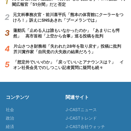
閣広報官「51分間」だと否定
元文科事務次官・前川喜平氏「熊本の体育館にクーラーをつ
けろ！」訴えにSNSあきれ「ブーメランでは」
蓮舫氏「止める人は誰もいなかったのか」「あまりにも愕
然」 高市首相「上空から合掌」巡る投稿を批判
片山さつき財務相「失われた28年を取り戻す」投稿に批判
芥川賞作家「自民党の大失政の結果だろう」
「想定外でいいのか」「戻っていいとアナウンスは？」 イ
オン社長会見でのしつこい記者質問に疑問も続々
コンテンツ
関連サイト
社会
J-CASTニュース
政治
J-CASTトレンド
経済
J-CAST会社ウォッチ