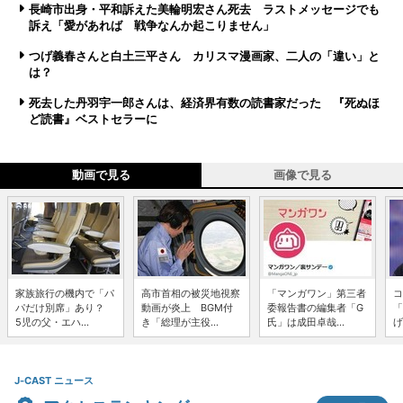
長崎市出身・平和訴えた美輪明宏さん死去 ラストメッセージでも
訴え「愛があれば 戦争なんか起こりません」
つげ義春さんと白土三平さん カリスマ漫画家、二人の「違い」と
は？
死去した丹羽宇一郎さんは、経済界有数の読書家だった 『死ぬほ
ど読書』ベストセラーに
動画で見る
画像で見る
家族旅行の機内で「パ
高市首相の被災地視察
「マンガワン」第三者
コ
パだけ別席」あり？
動画が炎上 BGM付
委報告書の編集者「G
「
5児の父・エハ...
き「総理が主役...
氏」は成田卓哉...
げ
J-CAST ニュース