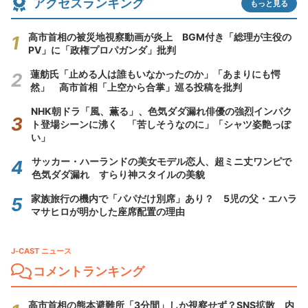
アクセスランキング
もっと見る
高市首相の被災地視察動画が炎上 BGM付き「総理が主役の
PV」に「政権プロパガンダ」批判
蓮舫氏「止める人は誰もいなかったのか」「あまりにも愕
然」 高市首相「上空から合掌」巡る投稿を批判
NHK朝ドラ「風、薫る」、色気ダダ漏れ俳優の強烈インパク
ト登場シーンに沸く 「苦しそうなのに」「シャツ姿艶っぽ
い」
サッカー・ハーランドの美女モデル恋人、超ミニ丈ワンピで
色気ダダ漏れ すらり神スタイルの美貌
家族旅行の機内で「パパだけ別席」あり？ 5児の父・エハラ
マサヒロが明かした座席配置の理由
J-CAST ニュース
コメントランキング
高市首相の熊本避難所「3分間」しか視察せず？SNS拡散 内