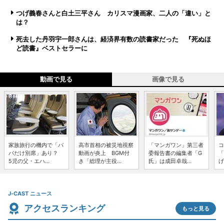
つげ義春さんと白土三平さん カリスマ漫画家、二人の「違い」と
は？
死去した丹羽宇一郎さんは、経済界有数の読書家だった 『死ぬほ
ど読書』ベストセラーに
動画で見る
画像で見る
家族旅行の機内で「パ
高市首相の被災地視察
「マンガワン」第三者
コ
パだけ別席」あり？
動画が炎上 BGM付
委報告書の編集者「G
「
5児の父・エハ...
き「総理が主役...
氏」は成田卓哉...
げ
J-CAST ニュース
アクセスランキング
もっと見る