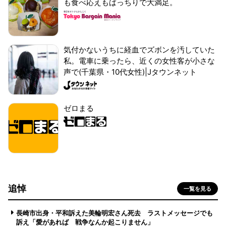
も食べ応えもばっちりで大満足。
気付かないうちに経血でズボンを汚していた
私。電車に乗ったら、近くの女性客が小さな
声で(千葉県・10代女性)|Jタウンネット
ゼロまる
追悼
一覧を見る
長崎市出身・平和訴えた美輪明宏さん死去 ラストメッセージでも
訴え「愛があれば 戦争なんか起こりません」