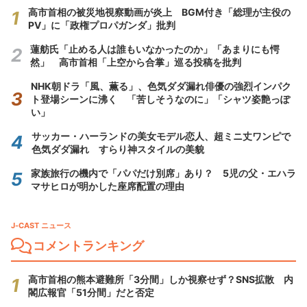
高市首相の被災地視察動画が炎上 BGM付き「総理が主役の
PV」に「政権プロパガンダ」批判
蓮舫氏「止める人は誰もいなかったのか」「あまりにも愕
然」 高市首相「上空から合掌」巡る投稿を批判
NHK朝ドラ「風、薫る」、色気ダダ漏れ俳優の強烈インパク
ト登場シーンに沸く 「苦しそうなのに」「シャツ姿艶っぽ
い」
サッカー・ハーランドの美女モデル恋人、超ミニ丈ワンピで
色気ダダ漏れ すらり神スタイルの美貌
家族旅行の機内で「パパだけ別席」あり？ 5児の父・エハラ
マサヒロが明かした座席配置の理由
J-CAST ニュース
コメントランキング
高市首相の熊本避難所「3分間」しか視察せず？SNS拡散 内
閣広報官「51分間」だと否定