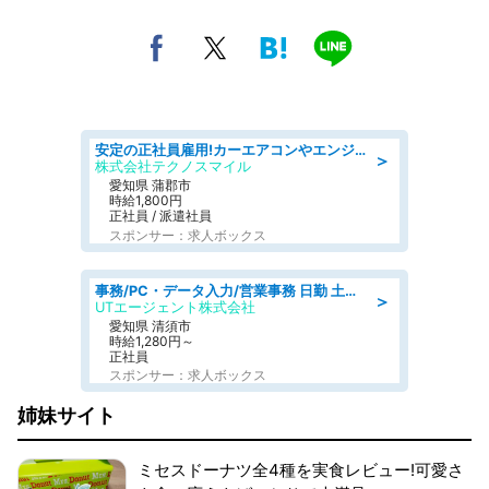
安定の正社員雇用!カーエアコンやエンジンの製造・加工業務 denso aichi
＞
株式会社テクノスマイル
愛知県 蒲郡市
時給1,800円
正社員 / 派遣社員
スポンサー：求人ボックス
事務/PC・データ入力/営業事務 日勤 土日休み 残業少なめ 車通勤OK 総合事務
＞
UTエージェント株式会社
愛知県 清須市
時給1,280円～
正社員
スポンサー：求人ボックス
姉妹サイト
ミセスドーナツ全4種を実食レビュー!可愛さ