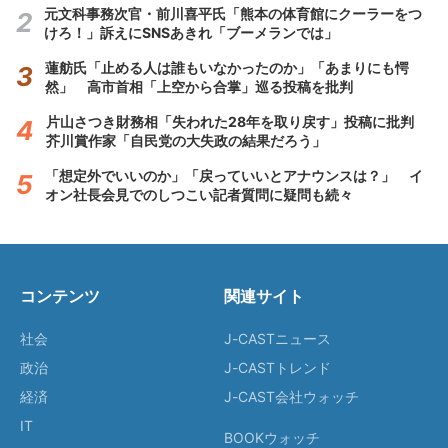
元文科事務次官・前川喜平氏「熊本の体育館にクーラーをつ
けろ！」訴えにSNSあきれ「ブーメランでは」
蓮舫氏「止める人は誰もいなかったのか」「あまりにも愕
然」 高市首相「上空から合掌」巡る投稿を批判
片山さつき財務相「失われた28年を取り戻す」投稿に批判
芥川賞作家「自民党の大失政の結果だろう」
「想定外でいいのか」「戻っていいとアナウンスは？」 イ
オン社長会見でのしつこい記者質問に疑問も続々
コンテンツ
関連サイト
社会
J-CASTニュース
政治
J-CASTトレンド
経済
J-CAST会社ウォッチ
IT
BOOKウォッチ