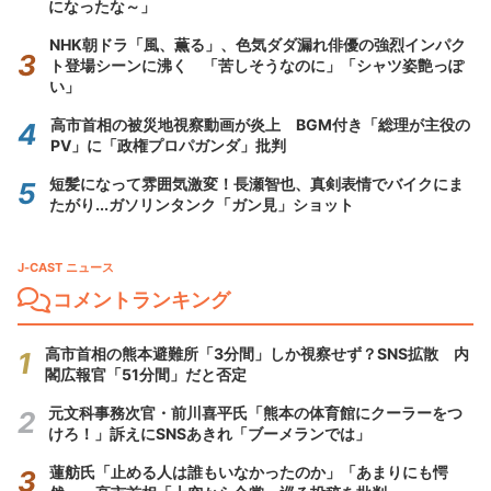
になったな～」
NHK朝ドラ「風、薫る」、色気ダダ漏れ俳優の強烈インパク
ト登場シーンに沸く 「苦しそうなのに」「シャツ姿艶っぽ
い」
高市首相の被災地視察動画が炎上 BGM付き「総理が主役の
PV」に「政権プロパガンダ」批判
短髪になって雰囲気激変！長瀬智也、真剣表情でバイクにま
たがり...ガソリンタンク「ガン見」ショット
J-CAST ニュース
コメントランキング
高市首相の熊本避難所「3分間」しか視察せず？SNS拡散 内
閣広報官「51分間」だと否定
元文科事務次官・前川喜平氏「熊本の体育館にクーラーをつ
けろ！」訴えにSNSあきれ「ブーメランでは」
蓮舫氏「止める人は誰もいなかったのか」「あまりにも愕