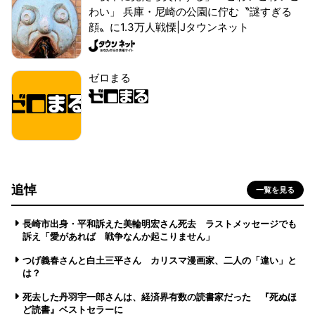
わい」 兵庫・尼崎の公園に佇む〝謎すぎる
顔〟に1.3万人戦慄|Jタウンネット
ゼロまる
追悼
一覧を見る
長崎市出身・平和訴えた美輪明宏さん死去 ラストメッセージでも
訴え「愛があれば 戦争なんか起こりません」
つげ義春さんと白土三平さん カリスマ漫画家、二人の「違い」と
は？
死去した丹羽宇一郎さんは、経済界有数の読書家だった 『死ぬほ
ど読書』ベストセラーに