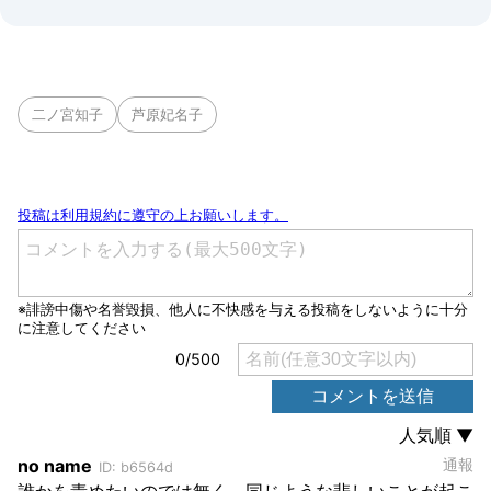
二ノ宮知子
芦原妃名子