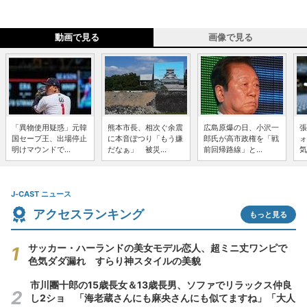
動画で見る
画像で見る
「異物使用疑惑」元韓
熊本市長、相次ぐ余震
広島原爆の日、小沢一
張
国セーブ王、出場停止
に本音ぽつり「もう嫌
郎氏が高市政権を「戦
ォ
明けマウンドで...
だなぁ」 被災...
前回帰路線」と...
気
J-CAST ニュース
アクセスランキング
もっと見る
サッカー・ハーランドの美女モデル恋人、超ミニ丈ワンピで
色気ダダ漏れ すらり神スタイルの美貌
市川團十郎の15歳長女＆13歳長男、ソファでリラックス仲良
し2ショ 「海老蔵さんにも麻央さんにも似てますね」「大人