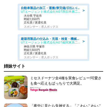
自動車製品の加工・運搬/寮完備/日払い/工場・製造
＞
UTエージェント株式会社AGT西日本第二CU
大分県 宇佐市
時給1,550円
正社員 / 派遣社員
スポンサー：求人ボックス
建築用製品の仕込み・充填・検査・機械操作/寮完備/日払い/工場・製造
＞
UTエージェント株式会社AGT南関東第二CU
神奈川県 平塚市
時給1,500円
正社員 / 派遣社員
スポンサー：求人ボックス
姉妹サイト
ミセスドーナツ全4種を実食レビュー!可愛さ
も食べ応えもばっちりで大満足。
「夜中に見たら失神する」「こわいこわいこ