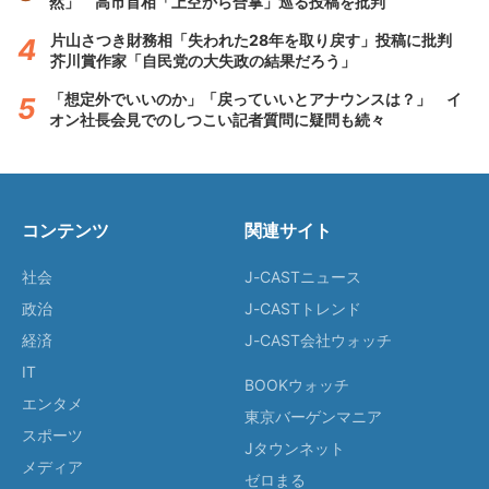
然」 高市首相「上空から合掌」巡る投稿を批判
片山さつき財務相「失われた28年を取り戻す」投稿に批判
芥川賞作家「自民党の大失政の結果だろう」
「想定外でいいのか」「戻っていいとアナウンスは？」 イ
オン社長会見でのしつこい記者質問に疑問も続々
コンテンツ
関連サイト
社会
J-CASTニュース
政治
J-CASTトレンド
経済
J-CAST会社ウォッチ
IT
BOOKウォッチ
エンタメ
東京バーゲンマニア
スポーツ
Jタウンネット
メディア
ゼロまる