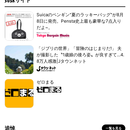
姉妹サイト
Suicaのペンギン"夏のラッキーバッグ"が8月
8日に発売。Pensta史上最も豪華な7点入り
だよ~。
「ジブリの世界」「冒険のはじまりだ!」 夫
が撮影した〝1歳娘の後ろ姿〟が良すぎて...4.
8万人感激|Jタウンネット
ゼロまる
追悼
一覧を見る