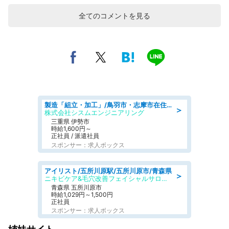
全てのコメントを見る
製造「組立・加工」/鳥羽市・志摩市在住者も活躍中土日休み 製造サポート
＞
株式会社シスムエンジニアリング
三重県 伊勢市
時給1,600円～
正社員 / 派遣社員
スポンサー：求人ボックス
アイリスト/五所川原駅/五所川原市/青森県
＞
ニキビケア&毛穴改善フェイシャルサロン BELDAD
青森県 五所川原市
時給1,029円～1,500円
正社員
スポンサー：求人ボックス