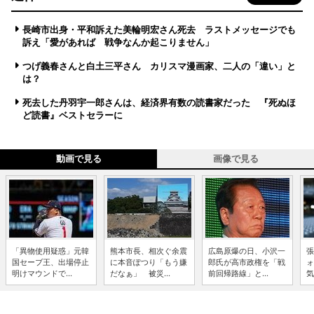
長崎市出身・平和訴えた美輪明宏さん死去 ラストメッセージでも
訴え「愛があれば 戦争なんか起こりません」
つげ義春さんと白土三平さん カリスマ漫画家、二人の「違い」と
は？
死去した丹羽宇一郎さんは、経済界有数の読書家だった 『死ぬほ
ど読書』ベストセラーに
動画で見る
画像で見る
「異物使用疑惑」元韓
熊本市長、相次ぐ余震
広島原爆の日、小沢一
張
国セーブ王、出場停止
に本音ぽつり「もう嫌
郎氏が高市政権を「戦
ォ
明けマウンドで...
だなぁ」 被災...
前回帰路線」と...
気