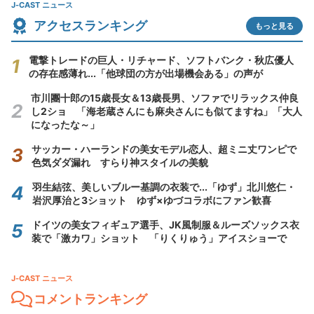
J-CAST ニュース
アクセスランキング
もっと見る
電撃トレードの巨人・リチャード、ソフトバンク・秋広優人
の存在感薄れ...「他球団の方が出場機会ある」の声が
市川團十郎の15歳長女＆13歳長男、ソファでリラックス仲良
し2ショ 「海老蔵さんにも麻央さんにも似てますね」「大人
になったな～」
サッカー・ハーランドの美女モデル恋人、超ミニ丈ワンピで
色気ダダ漏れ すらり神スタイルの美貌
羽生結弦、美しいブルー基調の衣装で...「ゆず」北川悠仁・
岩沢厚治と3ショット ゆず×ゆづコラボにファン歓喜
ドイツの美女フィギュア選手、JK風制服＆ルーズソックス衣
装で「激カワ」ショット 「りくりゅう」アイスショーで
J-CAST ニュース
コメントランキング