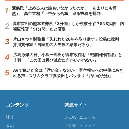
蓮舫氏「止める人は誰もいなかったのか」「あまりにも愕
然」 高市首相「上空から合掌」巡る投稿を批判
高市首相の熊本避難所「3分間」しか視察せず？SNS拡散 内
閣広報官「51分間」だと否定
片山さつき財務相「失われた28年を取り戻す」投稿に批判
芥川賞作家「自民党の大失政の結果だろう」
広島原爆の日、小沢一郎氏が高市政権を「戦前回帰路線」と
非難 「この国は再び滅亡に向かいかねない」
AVで稼いだ金は「汚い金」なのか 寄付報告への中傷にあき
れる声...スリムクラブ真栄田もバッサリ「汚い心だね」
コンテンツ
関連サイト
社会
J-CASTニュース
政治
J-CASTトレンド