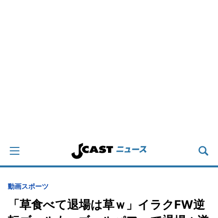
動画
スポーツ
「草食べて退場は草ｗ」イラクFW逆