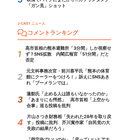
「ガン見」ショット
J-CAST ニュース
コメントランキング
高市首相の熊本避難所「3分間」しか視察せ
ず？SNS拡散 内閣広報官「51分間」だと
否定
元文科事務次官・前川喜平氏「熊本の体育
館にクーラーをつけろ！」訴えにSNSあき
れ「ブーメランでは」
蓮舫氏「止める人は誰もいなかったのか」
「あまりにも愕然」 高市首相「上空から
合掌」巡る投稿を批判
片山さつき財務相「失われた28年を取り戻
す」投稿に批判 芥川賞作家「自民党の大
失政の結果だろう」
「想定外でいいのか」「戻っていいとアナ