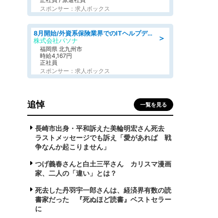
スポンサー：求人ボックス
8月開始/外資系保険業界でのITヘルプデスク業務/駅近/即日勤務可/ヘルプデスク
＞
株式会社パソナ
福岡県 北九州市
時給4,167円
正社員
スポンサー：求人ボックス
追悼
一覧を見る
長崎市出身・平和訴えた美輪明宏さん死去
ラストメッセージでも訴え「愛があれば 戦
争なんか起こりません」
つげ義春さんと白土三平さん カリスマ漫画
家、二人の「違い」とは？
死去した丹羽宇一郎さんは、経済界有数の読
書家だった 『死ぬほど読書』ベストセラー
に