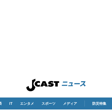
済
IT
エンタメ
スポーツ
メディア
防災特集