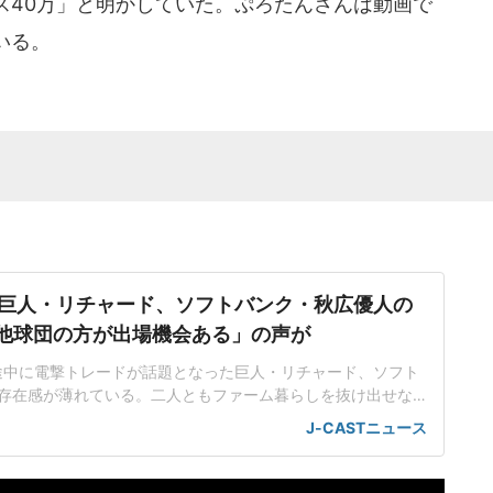
ス40万」と明かしていた。ぷろたんさんは動画で
いる。
巨人・リチャード、ソフトバンク・秋広優人の
.「他球団の方が出場機会ある」の声が
ン途中に電撃トレードが話題となった巨人・リチャード、ソフト
存在感が薄れている。二人ともファーム暮らしを抜け出せな
トバンク在籍時にウエスタン・リーグで5年連続本塁打王に輝
J-CASTニュース
れ、秋広優人、大江竜聖と2対1のトレードで25年5月に巨人に
督の期待は大きく、77試合出場で打率.211、11本塁打、39