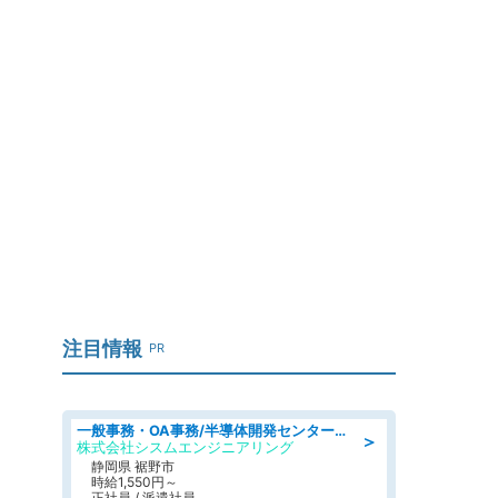
注目情報
PR
一般事務・OA事務/半導体開発センター内で事務&軽作業スタッフ、募集
＞
株式会社シスムエンジニアリング
静岡県 裾野市
時給1,550円～
正社員 / 派遣社員