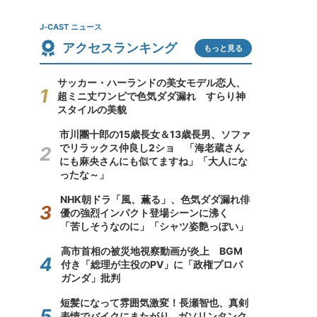
J-CAST ニュース
アクセスランキング
もっと見る
サッカー・ハーランドの美女モデル恋人、
超ミニ丈ワンピで色気ダダ漏れ すらり神
スタイルの美貌
市川團十郎の15歳長女＆13歳長男、ソファ
でリラックス仲良し2ショ 「海老蔵さん
にも麻央さんにも似てますね」「大人にな
ったな～」
NHK朝ドラ「風、薫る」、色気ダダ漏れ俳
優の強烈インパクト登場シーンに沸く
「苦しそうなのに」「シャツ姿艶っぽい」
高市首相の被災地視察動画が炎上 BGM
付き「総理が主役のPV」に「政権プロパ
ガンダ」批判
短髪になって雰囲気激変！長瀬智也、真剣
表情でバイクにまたがり...ガソリンタンク