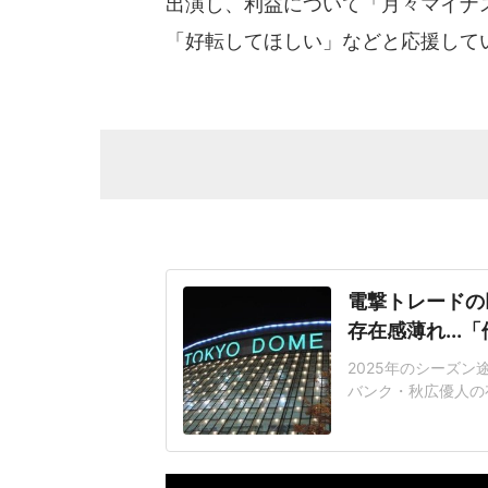
出演し、利益について「月々マイナ
「好転してほしい」などと応援して
電撃トレードの
存在感薄れ..
2025年のシーズ
バンク・秋広優人の
いリチャードはソフ
いた長打力を評価さ
移籍。阿部慎之助前監
打点をマークした。