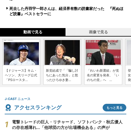
死去した丹羽宇一郎さんは、経済界有数の読書家だった 『死ぬほ
ど読書』ベストセラーに
動画で見る
画像で見る
【ドジャース】キム・
新党結成で「「騙し討
「れいわ新選組」が党
登
ヘソン、大リーグ公式
ちにあった気分」と怒
名の変更を発表、「い
女
「PSロースタ...
ったひろゆき妻...
のちの党」へ ...
発
J-CAST ニュース
アクセスランキング
もっと見る
電撃トレードの巨人・リチャード、ソフトバンク・秋広優人
の存在感薄れ...「他球団の方が出場機会ある」の声が