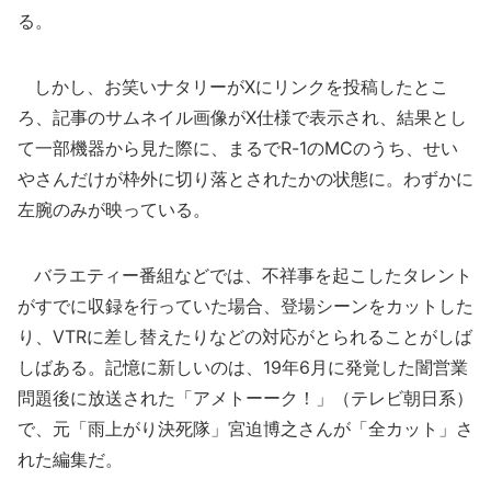
る。
しかし、お笑いナタリーがXにリンクを投稿したとこ
ろ、記事のサムネイル画像がX仕様で表示され、結果とし
て一部機器から見た際に、まるでR-1のMCのうち、せい
やさんだけが枠外に切り落とされたかの状態に。わずかに
左腕のみが映っている。
バラエティー番組などでは、不祥事を起こしたタレント
がすでに収録を行っていた場合、登場シーンをカットした
り、VTRに差し替えたりなどの対応がとられることがしば
しばある。記憶に新しいのは、19年6月に発覚した闇営業
問題後に放送された「アメトーーク！」（テレビ朝日系）
で、元「雨上がり決死隊」宮迫博之さんが「全カット」さ
れた編集だ。