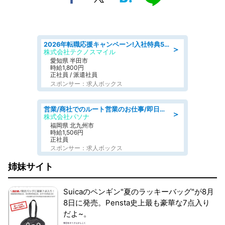
2026年転職応援キャンペーン!入社特典58万円/デンソーで働こう!自動車工場で小型部品の検査業務 denso aichi
＞
株式会社テクノスマイル
愛知県 半田市
時給1,800円
正社員 / 派遣社員
スポンサー：求人ボックス
営業/商社でのルート営業のお仕事/即日勤務可/車通勤可/営業
＞
株式会社パソナ
福岡県 北九州市
時給1,506円
正社員
スポンサー：求人ボックス
姉妹サイト
Suicaのペンギン"夏のラッキーバッグ"が8月
8日に発売。Pensta史上最も豪華な7点入り
だよ~。