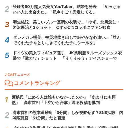
登録者60万超人気美女YouTuber、結婚を発表 「めっちゃ
いい人に出会えた」「私今すごく安定してる」
羽生結弦、美しいブルー基調の衣装で...「ゆず」北川悠仁・
岩沢厚治と3ショット ゆず×ゆづコラボにファン歓喜
ダレノガレ明美、被災地炊き出しで細やかな心遣い...「並ん
でくれた子やとりにきてくれた子にシールを」
ドイツの美女フィギュア選手、JK風制服＆ルーズソックス衣
装で「激カワ」ショット 「りくりゅう」アイスショーで
J-CAST ニュース
コメントランキング
蓮舫氏「止める人は誰もいなかったのか」「あまりにも愕
然」 高市首相「上空から合掌」巡る投稿を批判
高市首相の熊本避難所「3分間」しか視察せず？SNS拡散 内
閣広報官「51分間」だと否定
片山さつき財務相「失われた28年を取り戻す」投稿に批判