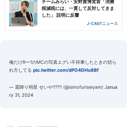
チームみらい・安野貴博党首「消費
税減税には、一貫して反対してきま
した」 説明に反響
J-CASTニュース
俺だけRー1のMCの写真エグい不祥事したときの切ら
れ方してる
pic.twitter.com/dPO4DHu8Bf
— 霜降り明星 せいや???? (@simofuriseiyam)
Janua
ry 31, 2024