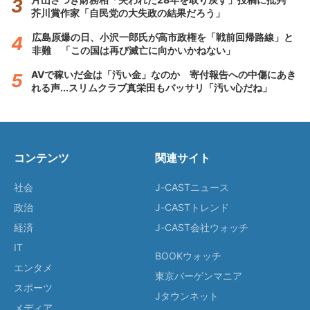
芥川賞作家「自民党の大失政の結果だろう」
広島原爆の日、小沢一郎氏が高市政権を「戦前回帰路線」と
非難 「この国は再び滅亡に向かいかねない」
AVで稼いだ金は「汚い金」なのか 寄付報告への中傷にあき
れる声...スリムクラブ真栄田もバッサリ「汚い心だね」
コンテンツ
関連サイト
社会
J-CASTニュース
政治
J-CASTトレンド
経済
J-CAST会社ウォッチ
IT
BOOKウォッチ
エンタメ
東京バーゲンマニア
スポーツ
Jタウンネット
メディア