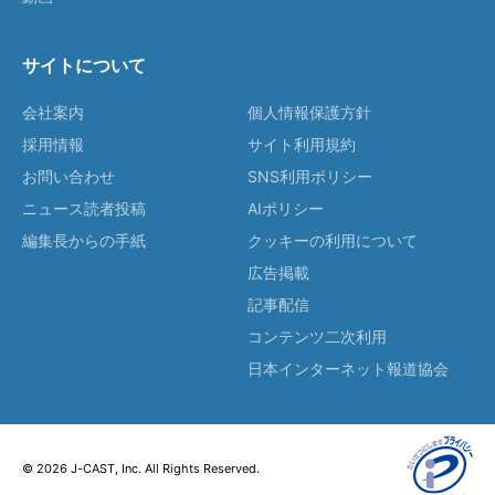
サイトについて
会社案内
個人情報保護方針
採用情報
サイト利用規約
お問い合わせ
SNS利用ポリシー
ニュース読者投稿
AIポリシー
編集長からの手紙
クッキーの利用について
広告掲載
記事配信
コンテンツ二次利用
日本インターネット報道協会
© 2026 J-CAST, Inc. All Rights Reserved.