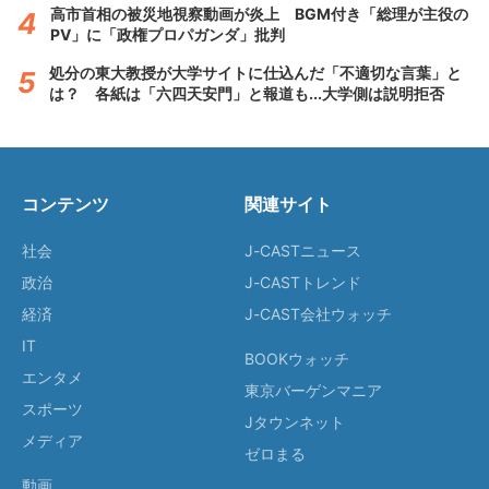
高市首相の被災地視察動画が炎上 BGM付き「総理が主役の
PV」に「政権プロパガンダ」批判
処分の東大教授が大学サイトに仕込んだ「不適切な言葉」と
は？ 各紙は「六四天安門」と報道も...大学側は説明拒否
コンテンツ
関連サイト
社会
J-CASTニュース
政治
J-CASTトレンド
経済
J-CAST会社ウォッチ
IT
BOOKウォッチ
エンタメ
東京バーゲンマニア
スポーツ
Jタウンネット
メディア
ゼロまる
動画