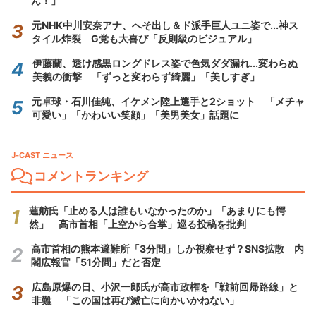
ん！」
元NHK中川安奈アナ、へそ出し＆ド派手巨人ユニ姿で...神ス
タイル炸裂 G党も大喜び「反則級のビジュアル」
伊藤蘭、透け感黒ロングドレス姿で色気ダダ漏れ...変わらぬ
美貌の衝撃 「ずっと変わらず綺麗」「美しすぎ」
元卓球・石川佳純、イケメン陸上選手と2ショット 「メチャ
可愛い」「かわいい笑顔」「美男美女」話題に
J-CAST ニュース
コメントランキング
蓮舫氏「止める人は誰もいなかったのか」「あまりにも愕
然」 高市首相「上空から合掌」巡る投稿を批判
高市首相の熊本避難所「3分間」しか視察せず？SNS拡散 内
閣広報官「51分間」だと否定
広島原爆の日、小沢一郎氏が高市政権を「戦前回帰路線」と
非難 「この国は再び滅亡に向かいかねない」