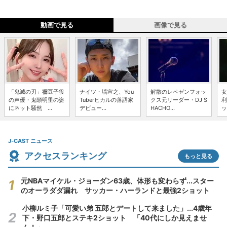
動画で見る
画像で見る
「鬼滅の刃」禰豆子役
ナイツ・塙宣之、You
解散のレペゼンフォッ
女
の声優・鬼頭明里の姿
Tuberヒカルの落語家
クス元リーダー・DJ S
利
にネット騒然 ...
デビュー...
HACHO...
ッ
J-CAST ニュース
アクセスランキング
もっと見る
元NBAマイケル・ジョーダン63歳、体形も変わらず...スター
のオーラダダ漏れ サッカー・ハーランドと最強2ショット
小柳ルミ子「可愛い弟 五郎とデートして来ました」...4歳年
下・野口五郎とステキ2ショット 「40代にしか見えませ