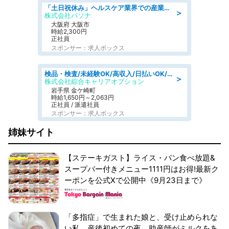
「土日祝休み」ヘルスケア業界での産業保健師業務/看護師/高時給/要資格:正看護師
＞
株式会社パソナ
大阪府 大阪市
時給2,300円
正社員
スポンサー：求人ボックス
検品・検査/未経験OK/高収入/日払いOK/交替制/20・30・40代活躍中
＞
株式会社綜合キャリアオプション
岩手県 金ケ崎町
時給1,650円～2,063円
正社員 / 派遣社員
スポンサー：求人ボックス
姉妹サイト
【ステーキガスト】ライス・パン食べ放題&
スープバー付きメニュー1111円はお得!最新ク
ーポンを公式Xで公開中《9月23日まで》
「多指症」で生まれた娘と、受け止められな
い私。産後初めての夜、助産師がミルクをあ