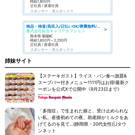
時給1,800円
正社員 / 派遣社員
スポンサー：求人ボックス
検品・検査/高収入/日払いOK/寮費無料/日勤/20・30・40代活躍中
＞
株式会社綜合キャリアオプション
熊本県 菊陽町
時給1,800円～2,250円
正社員 / 派遣社員
スポンサー：求人ボックス
姉妹サイト
【ステーキガスト】ライス・パン食べ放題&
スープバー付きメニュー1111円はお得!最新ク
ーポンを公式Xで公開中《9月23日まで》
「多指症」で生まれた娘と、受け止められな
い私。産後初めての夜、助産師がミルクをあ
げてるのを見て...(静岡県・20代女性)|Jタウ
ンネット