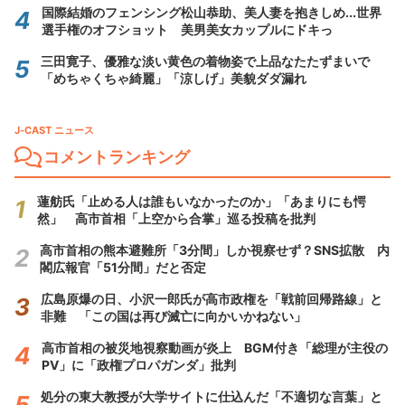
国際結婚のフェンシング松山恭助、美人妻を抱きしめ...世界
選手権のオフショット 美男美女カップルにドキっ
三田寛子、優雅な淡い黄色の着物姿で上品なたたずまいで
「めちゃくちゃ綺麗」「涼しげ」美貌ダダ漏れ
J-CAST ニュース
コメントランキング
蓮舫氏「止める人は誰もいなかったのか」「あまりにも愕
然」 高市首相「上空から合掌」巡る投稿を批判
高市首相の熊本避難所「3分間」しか視察せず？SNS拡散 内
閣広報官「51分間」だと否定
広島原爆の日、小沢一郎氏が高市政権を「戦前回帰路線」と
非難 「この国は再び滅亡に向かいかねない」
高市首相の被災地視察動画が炎上 BGM付き「総理が主役の
PV」に「政権プロパガンダ」批判
処分の東大教授が大学サイトに仕込んだ「不適切な言葉」と