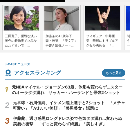
三田寛子、優雅な淡い
加藤茶の45歳年下
フィギュア・中井亜
制
黄色の着物姿で上品な
妻・綾菜、「美文字」
美、華麗にトリプルア
う
たたずまいで ...
手書き勉強ノート...
クセル決める 「...
一
J-CAST ニュース
アクセスランキング
もっと見る
元NBAマイケル・ジョーダン63歳、体形も変わらず...スター
のオーラダダ漏れ サッカー・ハーランドと最強2ショット
元卓球・石川佳純、イケメン陸上選手と2ショット 「メチャ
可愛い」「かわいい笑顔」「美男美女」話題に
伊藤蘭、透け感黒ロングドレス姿で色気ダダ漏れ...変わらぬ
美貌の衝撃 「ずっと変わらず綺麗」「美しすぎ」