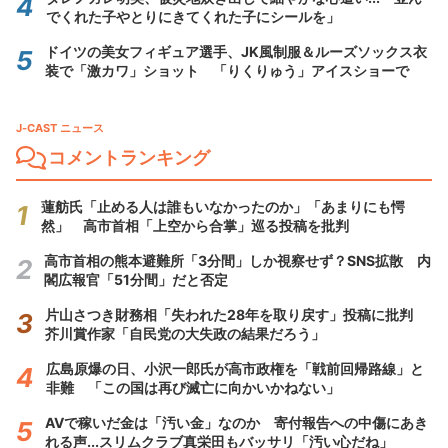
でくれた子やとりにきてくれた子にシールを」
ドイツの美女フィギュア選手、JK風制服＆ルーズソックス衣
装で「激カワ」ショット 「りくりゅう」アイスショーで
J-CAST ニュース
コメントランキング
蓮舫氏「止める人は誰もいなかったのか」「あまりにも愕
然」 高市首相「上空から合掌」巡る投稿を批判
高市首相の熊本避難所「3分間」しか視察せず？SNS拡散 内
閣広報官「51分間」だと否定
片山さつき財務相「失われた28年を取り戻す」投稿に批判
芥川賞作家「自民党の大失政の結果だろう」
広島原爆の日、小沢一郎氏が高市政権を「戦前回帰路線」と
非難 「この国は再び滅亡に向かいかねない」
AVで稼いだ金は「汚い金」なのか 寄付報告への中傷にあき
れる声...スリムクラブ真栄田もバッサリ「汚い心だね」