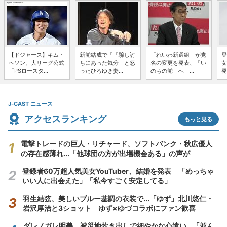
【ドジャース】キム・
新党結成で「「騙し討
「れいわ新選組」が党
登
ヘソン、大リーグ公式
ちにあった気分」と怒
名の変更を発表、「い
女
「PSロースタ...
ったひろゆき妻...
のちの党」へ ...
発
J-CAST ニュース
アクセスランキング
もっと見る
電撃トレードの巨人・リチャード、ソフトバンク・秋広優人
の存在感薄れ...「他球団の方が出場機会ある」の声が
登録者60万超人気美女YouTuber、結婚を発表 「めっちゃ
いい人に出会えた」「私今すごく安定してる」
羽生結弦、美しいブルー基調の衣装で...「ゆず」北川悠仁・
岩沢厚治と3ショット ゆず×ゆづコラボにファン歓喜
ダレノガレ明美、被災地炊き出しで細やかな心遣い...「並ん