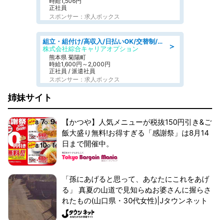
時給1,506円
正社員
スポンサー：求人ボックス
組立・組付け/高収入/日払いOK/交替制/20・30・40代活躍中/製造 工場
＞
株式会社綜合キャリアオプション
熊本県 菊陽町
時給1,600円～2,000円
正社員 / 派遣社員
スポンサー：求人ボックス
姉妹サイト
【かつや】人気メニューが税抜150円引き&ご
飯大盛り無料!お得すぎる「感謝祭」は8月14
日まで開催中。
「孫にあげると思って、あなたにこれをあげ
る」 真夏の山道で見知らぬお婆さんに握らさ
れたもの(山口県・30代女性)|Jタウンネット