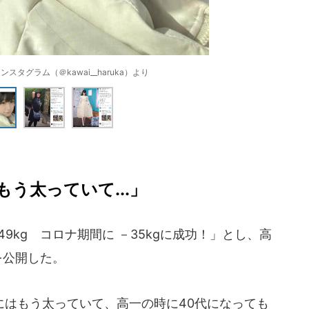
スタグラム（＠kawai__haruka）より
う太っていて...」
→49kg コロナ期間に －35kgに成功！」とし、高
を公開した。
はもう太っていて、高一の時に40代になっても