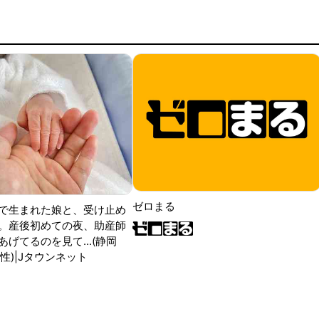
ゼロまる
で生まれた娘と、受け止め
。産後初めての夜、助産師
げてるのを見て...(静岡
性)|Jタウンネット