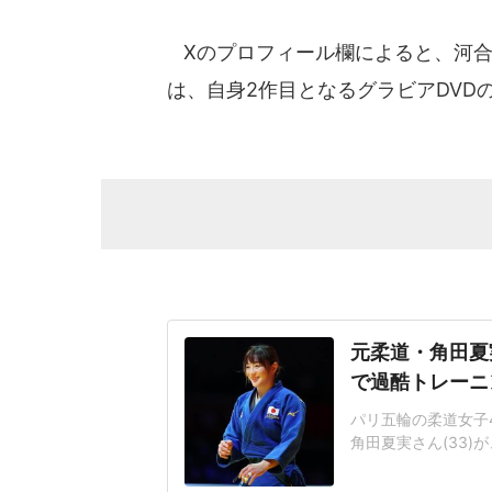
Xのプロフィール欄によると、河合
は、自身2作目となるグラビアDVD
元柔道・角田夏
で過酷トレーニ
パリ五輪の柔道女子
角田夏実さん(33)が
チでトレーニングに
ね」角田さんはアメ