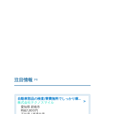
注目情報
PR
自動車部品の検査/寮費無料でしっかり稼げる denso aichi
＞
株式会社テクノスマイル
愛知県 碧南市
時給1,800円
正社員 / 派遣社員