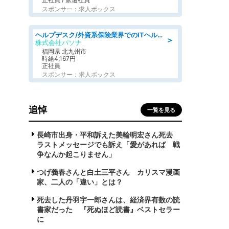
スポンサー：求人ボックス
ヘルプデスク/外資系保険業界でのITヘルプデスク業務/駅近/即日勤務可/ヘルプデスク
＞
株式会社パソナ
福岡県 北九州市
時給4,167円
正社員
スポンサー：求人ボックス
追悼
一覧を見る
長崎市出身・平和訴えた美輪明宏さん死去
ラストメッセージでも訴え「愛があれば 戦
争なんか起こりません」
つげ義春さんと白土三平さん カリスマ漫画
家、二人の「違い」とは？
死去した丹羽宇一郎さんは、経済界有数の読
書家だった 『死ぬほど読書』ベストセラー
に