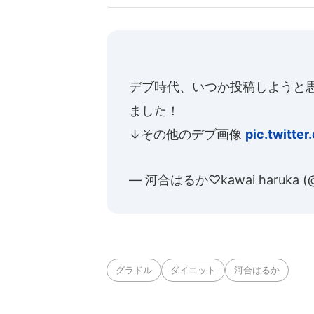
グを行った。26年
回は「筋肉をし
デブ時代、いつか投稿しようと
ました！
↓その他のデブ画像
pic.twitt
— 河合はるか♡kawai haruka (@
グラドル
ダイエット
河合はるか