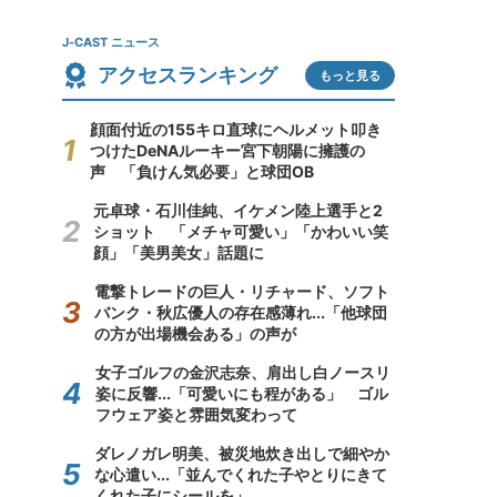
J-CAST ニュース
アクセスランキング
もっと見る
顔面付近の155キロ直球にヘルメット叩き
つけたDeNAルーキー宮下朝陽に擁護の
声 「負けん気必要」と球団OB
元卓球・石川佳純、イケメン陸上選手と2
ショット 「メチャ可愛い」「かわいい笑
顔」「美男美女」話題に
電撃トレードの巨人・リチャード、ソフト
バンク・秋広優人の存在感薄れ...「他球団
の方が出場機会ある」の声が
女子ゴルフの金沢志奈、肩出し白ノースリ
姿に反響...「可愛いにも程がある」 ゴル
フウェア姿と雰囲気変わって
ダレノガレ明美、被災地炊き出しで細やか
な心遣い...「並んでくれた子やとりにきて
くれた子にシールを」