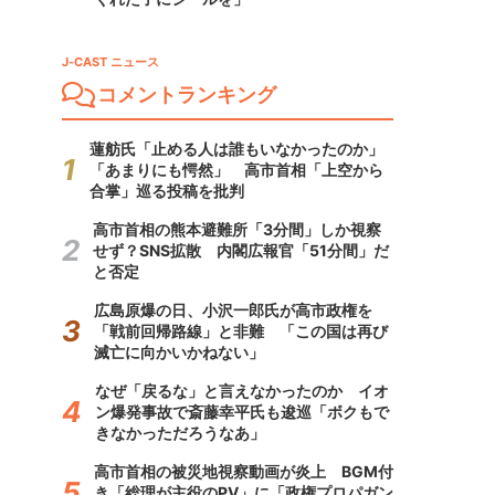
J-CAST ニュース
コメントランキング
蓮舫氏「止める人は誰もいなかったのか」
「あまりにも愕然」 高市首相「上空から
合掌」巡る投稿を批判
高市首相の熊本避難所「3分間」しか視察
せず？SNS拡散 内閣広報官「51分間」だ
と否定
広島原爆の日、小沢一郎氏が高市政権を
「戦前回帰路線」と非難 「この国は再び
滅亡に向かいかねない」
なぜ「戻るな」と言えなかったのか イオ
ン爆発事故で斎藤幸平氏も逡巡「ボクもで
きなかっただろうなあ」
高市首相の被災地視察動画が炎上 BGM付
き「総理が主役のPV」に「政権プロパガン