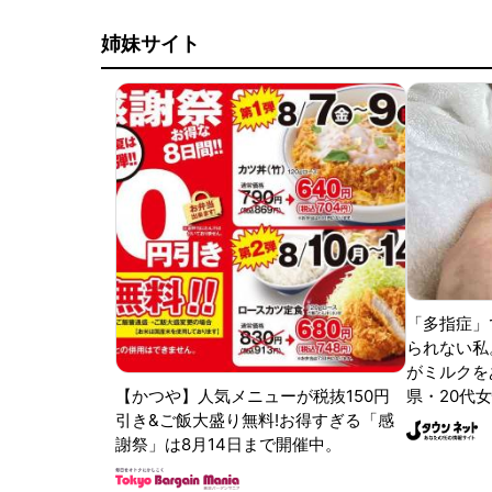
姉妹サイト
「多指症」
られない私
がミルクをあ
【かつや】人気メニューが税抜150円
県・20代女
引き&ご飯大盛り無料!お得すぎる「感
謝祭」は8月14日まで開催中。