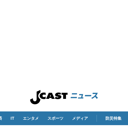
済
IT
エンタメ
スポーツ
メディア
防災特集