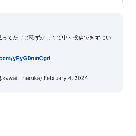
1月には、減量のためのトレーニング動画を公開していたが、今
思ってたけど恥ずかしくて中々投稿できずにい
er.com/yPyG0nmCgd
kawai__haruka)
February 4, 2024