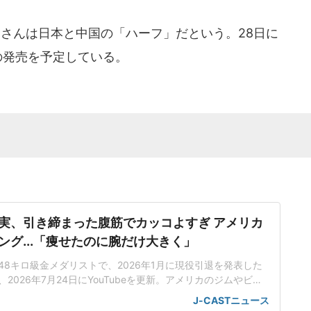
さんは日本と中国の「ハーフ」だという。28日に
の発売を予定している。
実、引き締まった腹筋でカッコよすぎ アメリカ
ング...「痩せたのに腕だけ大きく」
48キロ級金メダリストで、2026年1月に現役引退を発表した
、2026年7月24日にYouTubeを更新。アメリカのジムやビー
励む様子を公開した。「時間があればやっぱやりたいっすよ
J-CASTニュース
リカの大規模なジムで、さまざまな器具を使ってトレーニン