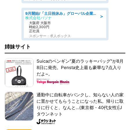
9月開始/「土日祝休み」グローバル企業での産業保健のお仕事/保健師/高時給/残業なし/服装自由
＞
株式会社パソナ
大阪府 大阪市
時給2,300円
正社員
スポンサー：求人ボックス
姉妹サイト
Suicaのペンギン"夏のラッキーバッグ"が8月
8日に発売。Pensta史上最も豪華な7点入り
だよ~。
通勤中に自転車がパンクし、知らない人の家
に置かせてもらうことになった私。帰りに取
りに行くと、なんと...(東京都・40代女性)|J
タウンネット