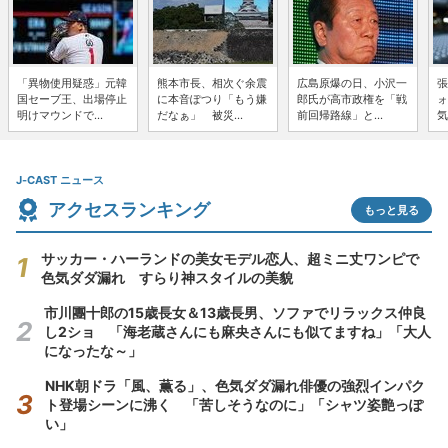
「異物使用疑惑」元韓
熊本市長、相次ぐ余震
広島原爆の日、小沢一
張
国セーブ王、出場停止
に本音ぽつり「もう嫌
郎氏が高市政権を「戦
ォ
明けマウンドで...
だなぁ」 被災...
前回帰路線」と...
気
J-CAST ニュース
アクセスランキング
もっと見る
サッカー・ハーランドの美女モデル恋人、超ミニ丈ワンピで
色気ダダ漏れ すらり神スタイルの美貌
市川團十郎の15歳長女＆13歳長男、ソファでリラックス仲良
し2ショ 「海老蔵さんにも麻央さんにも似てますね」「大人
になったな～」
NHK朝ドラ「風、薫る」、色気ダダ漏れ俳優の強烈インパク
ト登場シーンに沸く 「苦しそうなのに」「シャツ姿艶っぽ
い」