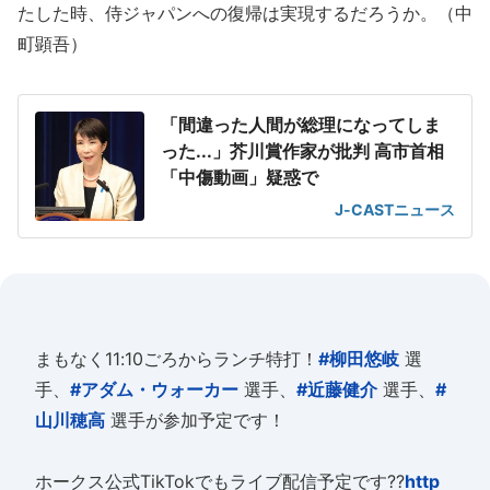
たした時、侍ジャパンへの復帰は実現するだろうか。（中
町顕吾）
「間違った人間が総理になってしま
った...」芥川賞作家が批判 高市首相
「中傷動画」疑惑で
J-CASTニュース
まもなく11:10ごろからランチ特打！
#柳田悠岐
選
手、
#アダム・ウォーカー
選手、
#近藤健介
選手、
#
山川穂高
選手が参加予定です！
ホークス公式TikTokでもライブ配信予定です??
http