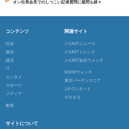
オン社長会見でのしつこい記者質問に疑問も続々
コンテンツ
関連サイト
社会
J-CASTニュース
政治
J-CASTトレンド
経済
J-CAST会社ウォッチ
IT
BOOKウォッチ
エンタメ
東京バーゲンマニア
スポーツ
Jタウンネット
メディア
ゼロまる
動画
サイトについて