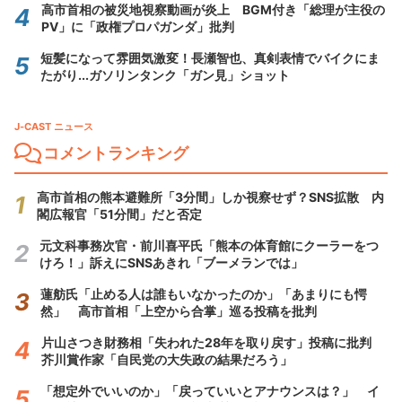
高市首相の被災地視察動画が炎上 BGM付き「総理が主役の
PV」に「政権プロパガンダ」批判
短髪になって雰囲気激変！長瀬智也、真剣表情でバイクにま
たがり...ガソリンタンク「ガン見」ショット
J-CAST ニュース
コメントランキング
高市首相の熊本避難所「3分間」しか視察せず？SNS拡散 内
閣広報官「51分間」だと否定
元文科事務次官・前川喜平氏「熊本の体育館にクーラーをつ
けろ！」訴えにSNSあきれ「ブーメランでは」
蓮舫氏「止める人は誰もいなかったのか」「あまりにも愕
然」 高市首相「上空から合掌」巡る投稿を批判
片山さつき財務相「失われた28年を取り戻す」投稿に批判
芥川賞作家「自民党の大失政の結果だろう」
「想定外でいいのか」「戻っていいとアナウンスは？」 イ