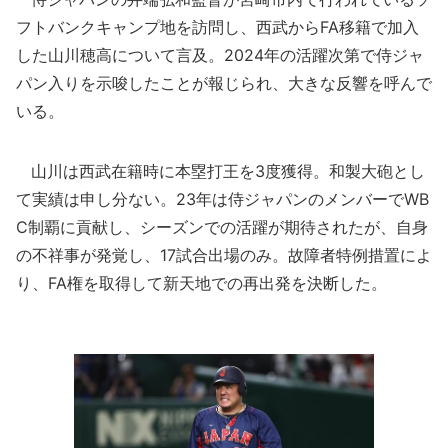
フトバンクキャンプ地を訪問し、西武からFA移籍で加入
した山川穂高について言及。2024年の活躍次第で侍ジャ
パン入りを示唆したことが報じられ、大きな反響を呼んで
いる。
山川は西武在籍時に本塁打王を3度獲得。和製大砲とし
て実績は申し分ない。23年は侍ジャパンのメンバーでWB
C制覇に貢献し、シーズンでの活躍が期待されたが、自身
の不祥事が発覚し、17試合出場のみ。故障者特例措置によ
り、FA権を取得して新天地での再出発を決断した。