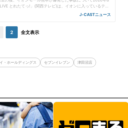
LIVE とれたてっ!」(関西テレビ)は、イオンに入っているテナ
難した従業員2人に売上金を金庫に入れるように指示したこと
J-CASTニュース
なったことを取り上げた。店内に戻った5分後に爆破が起きた
従業員(22)はイオンモール熊本店2階のコスメ店に勤務、地震
の後に一度外に避
2
全文表示
アイ・ホールディングス
セブンイレブン
津田沼店