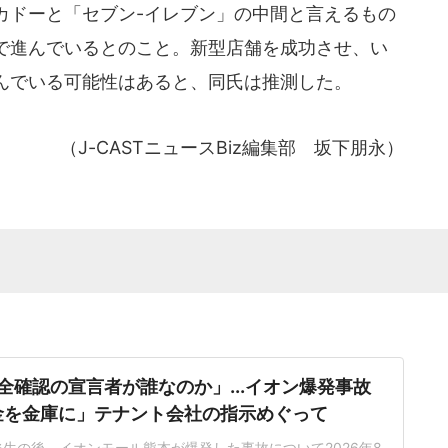
カドーと「セブン-イレブン」の中間と言えるもの
で進んでいるとのこと。新型店舗を成功させ、い
んでいる可能性はあると、同氏は推測した。
（J-CASTニュースBiz編集部 坂下朋永）
全確認の宣言者が誰なのか」...イオン爆発事故
金を金庫に」テナント会社の指示めぐって
生の後、イオンモール熊本が爆発した事故について2026年8