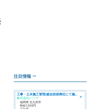
来
注目情報
PR
工事・土木施工管理/総合技術商社にて施工管理のお仕事/即日勤務可/車通勤可/工事・土木施工管理/生産・品質管理
＞
株式会社パソナ
福岡県 北九州市
時給1,506円
正社員