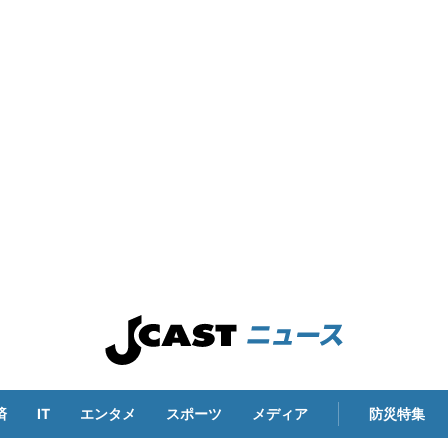
済
IT
エンタメ
スポーツ
メディア
防災特集