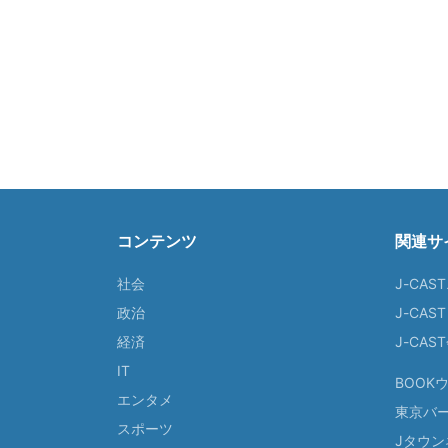
コンテンツ
関連サ
社会
J-CAS
政治
J-CAS
経済
J-CA
IT
BOOK
エンタメ
東京バ
スポーツ
Jタウン