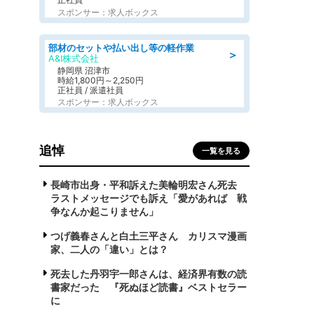
スポンサー：求人ボックス
部材のセットや払い出し等の軽作業
＞
A&I株式会社
静岡県 沼津市
時給1,800円～2,250円
正社員 / 派遣社員
スポンサー：求人ボックス
追悼
一覧を見る
長崎市出身・平和訴えた美輪明宏さん死去
ラストメッセージでも訴え「愛があれば 戦
争なんか起こりません」
つげ義春さんと白土三平さん カリスマ漫画
家、二人の「違い」とは？
死去した丹羽宇一郎さんは、経済界有数の読
書家だった 『死ぬほど読書』ベストセラー
に