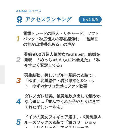
J-CAST ニュース
アクセスランキング
もっと見る
電撃トレードの巨人・リチャード、ソフト
バンク・秋広優人の存在感薄れ...「他球団
の方が出場機会ある」の声が
登録者60万超人気美女YouTuber、結婚を
発表 「めっちゃいい人に出会えた」「私
今すごく安定してる」
羽生結弦、美しいブルー基調の衣装で...
「ゆず」北川悠仁・岩沢厚治と3ショッ
ト ゆず×ゆづコラボにファン歓喜
ダレノガレ明美、被災地炊き出しで細やか
な心遣い...「並んでくれた子やとりにきて
くれた子にシールを」
ドイツの美女フィギュア選手、JK風制服＆
ルーズソックス衣装で「激カワ」ショッ
ト 「りくりゅう」アイスショーで