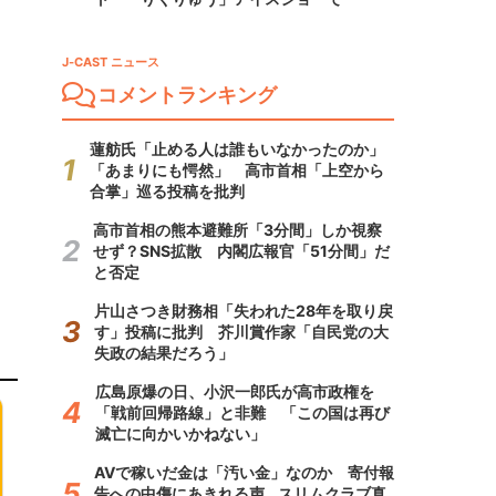
J-CAST ニュース
コメントランキング
蓮舫氏「止める人は誰もいなかったのか」
「あまりにも愕然」 高市首相「上空から
合掌」巡る投稿を批判
高市首相の熊本避難所「3分間」しか視察
せず？SNS拡散 内閣広報官「51分間」だ
と否定
片山さつき財務相「失われた28年を取り戻
す」投稿に批判 芥川賞作家「自民党の大
失政の結果だろう」
広島原爆の日、小沢一郎氏が高市政権を
「戦前回帰路線」と非難 「この国は再び
滅亡に向かいかねない」
AVで稼いだ金は「汚い金」なのか 寄付報
告への中傷にあきれる声...スリムクラブ真