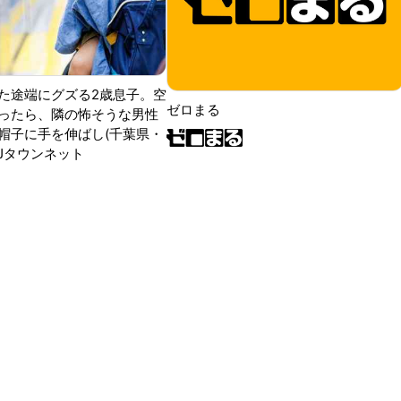
た途端にグズる2歳息子。空
ゼロまる
ったら、隣の怖そうな男性
帽子に手を伸ばし(千葉県・
|Jタウンネット