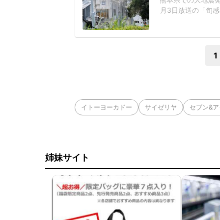
月3日放送の「旬感
ント会社の幹部が避
で爆発事故の犠牲に
番組は、亡くなった
1
イトーヨーカドー
サイゼリヤ
セブン&
姉妹サイト