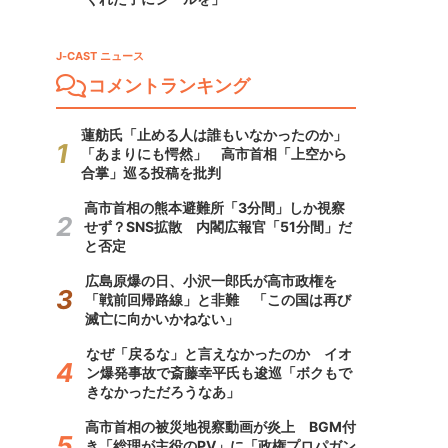
J-CAST ニュース
コメントランキング
蓮舫氏「止める人は誰もいなかったのか」
「あまりにも愕然」 高市首相「上空から
合掌」巡る投稿を批判
高市首相の熊本避難所「3分間」しか視察
せず？SNS拡散 内閣広報官「51分間」だ
と否定
広島原爆の日、小沢一郎氏が高市政権を
「戦前回帰路線」と非難 「この国は再び
滅亡に向かいかねない」
なぜ「戻るな」と言えなかったのか イオ
ン爆発事故で斎藤幸平氏も逡巡「ボクもで
きなかっただろうなあ」
高市首相の被災地視察動画が炎上 BGM付
き「総理が主役のPV」に「政権プロパガン