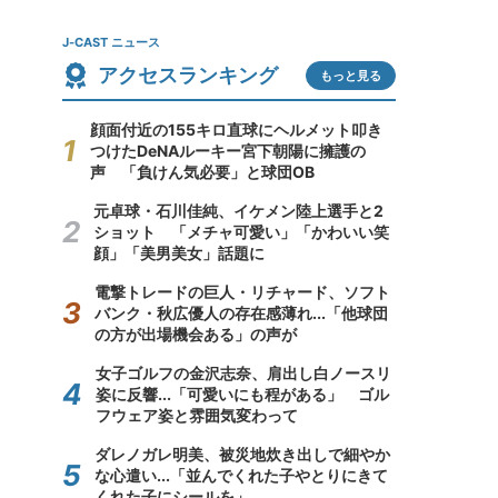
J-CAST ニュース
アクセスランキング
もっと見る
顔面付近の155キロ直球にヘルメット叩き
つけたDeNAルーキー宮下朝陽に擁護の
声 「負けん気必要」と球団OB
元卓球・石川佳純、イケメン陸上選手と2
ショット 「メチャ可愛い」「かわいい笑
顔」「美男美女」話題に
電撃トレードの巨人・リチャード、ソフト
バンク・秋広優人の存在感薄れ...「他球団
の方が出場機会ある」の声が
女子ゴルフの金沢志奈、肩出し白ノースリ
姿に反響...「可愛いにも程がある」 ゴル
フウェア姿と雰囲気変わって
ダレノガレ明美、被災地炊き出しで細やか
な心遣い...「並んでくれた子やとりにきて
くれた子にシールを」