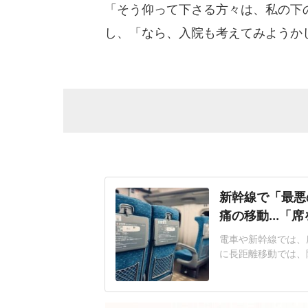
「そう仰って下さる方々は、私の下
し、「なら、入院も考えてみようか
新幹線で「最悪
痛の移動...「
電車や新幹線では、
に長距離移動では、
つながることがある
京に向かう新幹線で
仕事が多忙のため寝