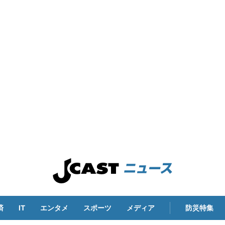
済
IT
エンタメ
スポーツ
メディア
防災特集