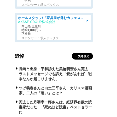
スポンサー：求人ボックス
ホールスタッフ/「家具屋が営むカフェスタッフ!」週2日～OK!嬉しいまかない付き/岡山県/浅口郡里庄町
＞
AKASE GROUP株式会社
岡山県 里庄町
時給1,100円～
正社員
スポンサー：求人ボックス
追悼
一覧を見る
長崎市出身・平和訴えた美輪明宏さん死去
ラストメッセージでも訴え「愛があれば 戦
争なんか起こりません」
つげ義春さんと白土三平さん カリスマ漫画
家、二人の「違い」とは？
死去した丹羽宇一郎さんは、経済界有数の読
書家だった 『死ぬほど読書』ベストセラー
に