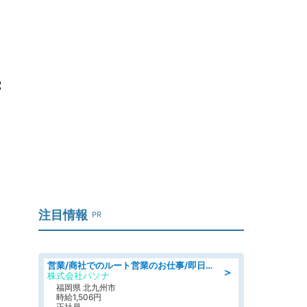
苦
注目情報
PR
営業/商社でのルート営業のお仕事/即日勤務可/車通勤可/営業
＞
株式会社パソナ
福岡県 北九州市
時給1,506円
正社員