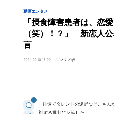
動画
エンタメ
「摂食障害患者は、恋
（笑）！？」 新恋人公
言
エンタメ班
2024.02.10 18:00
3
俳優でタレントの遠野なぎこさんが2
対する批判に反論した。