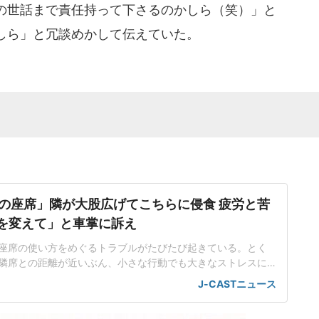
の世話まで責任持って下さるのかしら（笑）」と
しら」と冗談めかして伝えていた。
の座席」隣が大股広げてこちらに侵食 疲労と苦
席を変えて」と車掌に訴え
座席の使い方をめぐるトラブルがたびたび起きている。とく
隣席との距離が近いぶん、小さな行動でも大きなストレスに
。都内在住の中村彩名さん(仮名・30代)は、関西方面から東
J-CASTニュース
、思わぬ出来事に直面した。不自然な姿勢で移動する羽目に
不足が続く中、中村さんは、少しでも休もうと指定席を予約