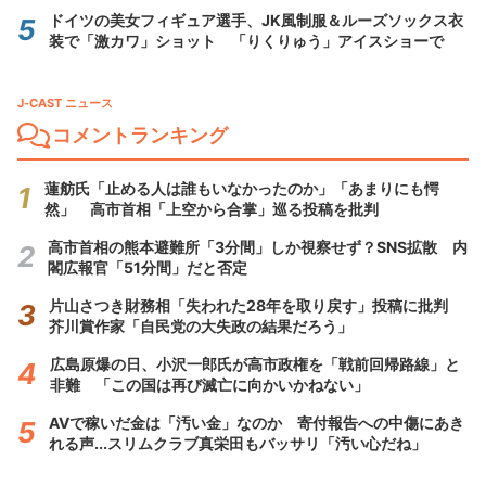
ドイツの美女フィギュア選手、JK風制服＆ルーズソックス衣
装で「激カワ」ショット 「りくりゅう」アイスショーで
J-CAST ニュース
コメントランキング
蓮舫氏「止める人は誰もいなかったのか」「あまりにも愕
然」 高市首相「上空から合掌」巡る投稿を批判
高市首相の熊本避難所「3分間」しか視察せず？SNS拡散 内
閣広報官「51分間」だと否定
片山さつき財務相「失われた28年を取り戻す」投稿に批判
芥川賞作家「自民党の大失政の結果だろう」
広島原爆の日、小沢一郎氏が高市政権を「戦前回帰路線」と
非難 「この国は再び滅亡に向かいかねない」
AVで稼いだ金は「汚い金」なのか 寄付報告への中傷にあき
れる声...スリムクラブ真栄田もバッサリ「汚い心だね」