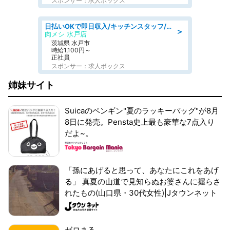
スポンサー：求人ボックス
日払いOKで即日収入/キッチンスタッフ/デリバリー業務など、自己成長可能な幅広い仕事に挑戦!髪型自由&ピアス・ネイルOK/茨城県/水戸市
＞
肉メシ 水戸店
茨城県 水戸市
時給1,100円～
正社員
スポンサー：求人ボックス
姉妹サイト
Suicaのペンギン"夏のラッキーバッグ"が8月
8日に発売。Pensta史上最も豪華な7点入り
だよ~。
「孫にあげると思って、あなたにこれをあげ
る」 真夏の山道で見知らぬお婆さんに握らさ
れたもの(山口県・30代女性)|Jタウンネット
ゼロまる