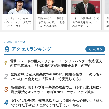
【ドジャース】キム・
新党結成で「「騙し討
「れいわ新選組」が党
登
ヘソン、大リーグ公式
ちにあった気分」と怒
名の変更を発表、「い
女
「PSロースタ...
ったひろゆき妻...
のちの党」へ ...
発
J-CAST ニュース
アクセスランキング
もっと見る
電撃トレードの巨人・リチャード、ソフトバンク・秋広優人
の存在感薄れ...「他球団の方が出場機会ある」の声が
登録者60万超人気美女YouTuber、結婚を発表 「めっちゃ
いい人に出会えた」「私今すごく安定してる」
羽生結弦、美しいブルー基調の衣装で...「ゆず」北川悠仁・
岩沢厚治と3ショット ゆず×ゆづコラボにファン歓喜
ダレノガレ明美、被災地炊き出しで細やかな心遣い...「並ん
でくれた子やとりにきてくれた子にシールを」