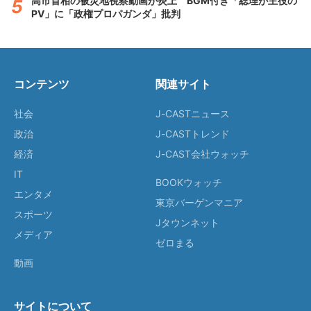
高市首相の被災地視察動画が炎上 BGM付き「総理が主役の
PV」に「政権プロパガンダ」批判
コンテンツ
関連サイト
社会
J-CASTニュース
政治
J-CASTトレンド
経済
J-CAST会社ウォッチ
IT
BOOKウォッチ
エンタメ
東京バーゲンマニア
スポーツ
Jタウンネット
メディア
ゼロまる
動画
サイトについて