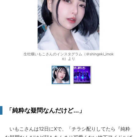
生牡蠣いもこさんのインスタグラム（＠shingeki_imok
o）より
「純粋な疑問なんだけど...」
いもこさんは12日にXで、「チラシ配りしてたら『純粋