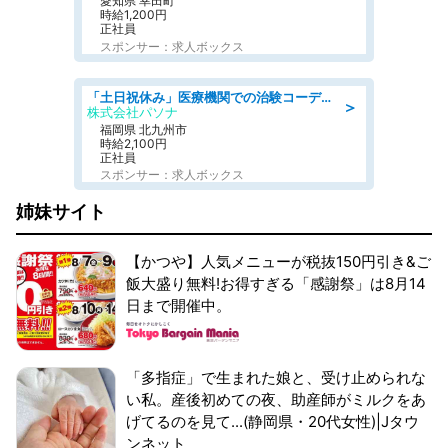
愛知県 幸田町
時給1,200円
正社員
スポンサー：求人ボックス
「土日祝休み」医療機関での治験コーディネーターのお仕事/看護師
＞
株式会社パソナ
福岡県 北九州市
時給2,100円
正社員
スポンサー：求人ボックス
姉妹サイト
【かつや】人気メニューが税抜150円引き&ご
飯大盛り無料!お得すぎる「感謝祭」は8月14
日まで開催中。
「多指症」で生まれた娘と、受け止められな
い私。産後初めての夜、助産師がミルクをあ
げてるのを見て...(静岡県・20代女性)|Jタウ
ンネット