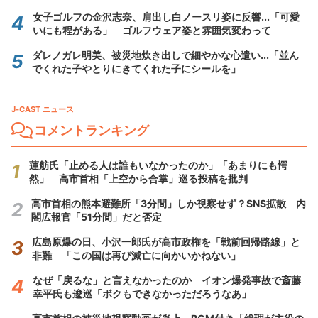
女子ゴルフの金沢志奈、肩出し白ノースリ姿に反響...「可愛
いにも程がある」 ゴルフウェア姿と雰囲気変わって
ダレノガレ明美、被災地炊き出しで細やかな心遣い...「並ん
でくれた子やとりにきてくれた子にシールを」
J-CAST ニュース
コメントランキング
蓮舫氏「止める人は誰もいなかったのか」「あまりにも愕
然」 高市首相「上空から合掌」巡る投稿を批判
高市首相の熊本避難所「3分間」しか視察せず？SNS拡散 内
閣広報官「51分間」だと否定
広島原爆の日、小沢一郎氏が高市政権を「戦前回帰路線」と
非難 「この国は再び滅亡に向かいかねない」
なぜ「戻るな」と言えなかったのか イオン爆発事故で斎藤
幸平氏も逡巡「ボクもできなかっただろうなあ」