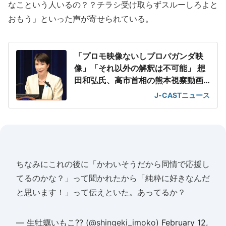
なこという人いるの？？チラシ受け取らずスルーしろよと
おもう」といった声が寄せられている。
「プロモ映像ないしプロパガンダ映
像」「それ以外の解釈は不可能」 想
田和弘氏、高市首相の熊本視察動画
を分析
J-CASTニュース
ちなみにこれの後に「かわいそうだから同情で応援し
てるのかな？」って聞かれたから「純粋に好きなんだ
と思います！」って伝えといた。あってるか？
— 生牡蠣いもこ?? (@shingeki_imoko)
February 12,