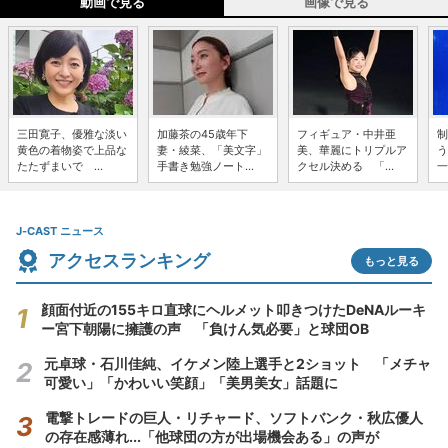
動画で見る
画像で見る
三田寛子、優雅な淡い
加藤茶の45歳年下
フィギュア・中井亜
制
黄色の着物姿で上品な
妻・綾菜、「美文字」
美、華麗にトリプルア
う
たたずまいで ...
手書き勉強ノート...
クセル決める 「...
一
J-CAST ニュース
アクセスランキング
もっと見る
顔面付近の155キロ直球にヘルメット叩きつけたDeNAルーキ
ー宮下朝陽に擁護の声 「負けん気必要」と球団OB
元卓球・石川佳純、イケメン陸上選手と2ショット 「メチャ
可愛い」「かわいい笑顔」「美男美女」話題に
電撃トレードの巨人・リチャード、ソフトバンク・秋広優人
の存在感薄れ...「他球団の方が出場機会ある」の声が