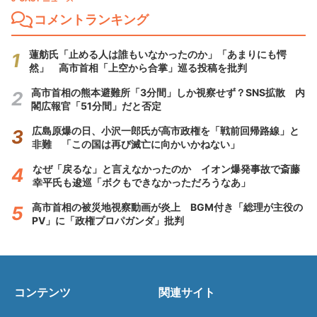
コメントランキング
蓮舫氏「止める人は誰もいなかったのか」「あまりにも愕
然」 高市首相「上空から合掌」巡る投稿を批判
高市首相の熊本避難所「3分間」しか視察せず？SNS拡散 内
閣広報官「51分間」だと否定
広島原爆の日、小沢一郎氏が高市政権を「戦前回帰路線」と
非難 「この国は再び滅亡に向かいかねない」
なぜ「戻るな」と言えなかったのか イオン爆発事故で斎藤
幸平氏も逡巡「ボクもできなかっただろうなあ」
高市首相の被災地視察動画が炎上 BGM付き「総理が主役の
PV」に「政権プロパガンダ」批判
コンテンツ
関連サイト