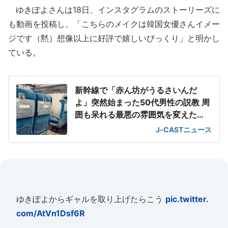
ゆきぽよさんは18日、インスタグラムのストーリーズに
も動画を投稿し、「こちらのメイクは韓国女優さんイメー
ジです（黙）想像以上に好評で嬉しいびっくり」と明かし
ている。
新幹線で「赤ん坊がうるさいんだ
よ」突然始まった50代男性の説教 周
囲も呆れる最悪の雰囲気を変えた
「一喝」
J-CASTニュース
ゆきぽよからギャルを取り上げたらこう
pic.twitter.
com/AtVn1Dsf6R