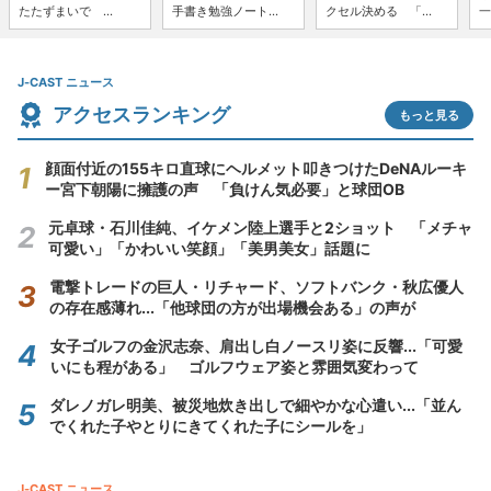
たたずまいで ...
手書き勉強ノート...
クセル決める 「...
一
J-CAST ニュース
アクセスランキング
もっと見る
顔面付近の155キロ直球にヘルメット叩きつけたDeNAルーキ
ー宮下朝陽に擁護の声 「負けん気必要」と球団OB
元卓球・石川佳純、イケメン陸上選手と2ショット 「メチャ
可愛い」「かわいい笑顔」「美男美女」話題に
電撃トレードの巨人・リチャード、ソフトバンク・秋広優人
の存在感薄れ...「他球団の方が出場機会ある」の声が
女子ゴルフの金沢志奈、肩出し白ノースリ姿に反響...「可愛
いにも程がある」 ゴルフウェア姿と雰囲気変わって
ダレノガレ明美、被災地炊き出しで細やかな心遣い...「並ん
でくれた子やとりにきてくれた子にシールを」
J-CAST ニュース