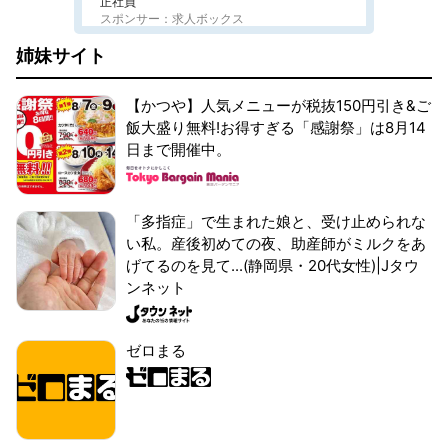
正社員
スポンサー：求人ボックス
姉妹サイト
【かつや】人気メニューが税抜150円引き&ご
飯大盛り無料!お得すぎる「感謝祭」は8月14
日まで開催中。
「多指症」で生まれた娘と、受け止められな
い私。産後初めての夜、助産師がミルクをあ
げてるのを見て...(静岡県・20代女性)|Jタウ
ンネット
ゼロまる