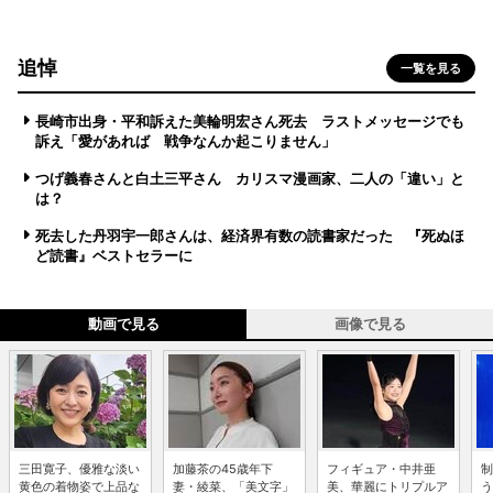
追悼
一覧を見る
長崎市出身・平和訴えた美輪明宏さん死去 ラストメッセージでも
訴え「愛があれば 戦争なんか起こりません」
つげ義春さんと白土三平さん カリスマ漫画家、二人の「違い」と
は？
死去した丹羽宇一郎さんは、経済界有数の読書家だった 『死ぬほ
ど読書』ベストセラーに
動画で見る
画像で見る
三田寛子、優雅な淡い
加藤茶の45歳年下
フィギュア・中井亜
制
黄色の着物姿で上品な
妻・綾菜、「美文字」
美、華麗にトリプルア
う